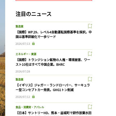
注目のニュース
製造業
【国際】WP.29、レベル4自動運転国際基準を採択。中
国は基準詳細化で一歩リード
2026/07/13
エネルギー・資源
【国際】トランジション鉱物の人権・環境被害、ワー
スト10社はすべて中国企業。BHRC
2026/07/28
製造業
【イギリス】ジャガー・ランドローバー、サーキュラ
ー型コンセプトカー発表。GHG1トン削減
2026/07/12
食品・消費財・アパレル
【日本】サントリーHD、熊本・益城町で耕作放棄水田