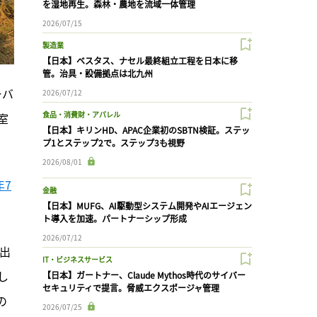
を湿地再生。森林・農地を流域一体管理
2026/07/15
製造業
【日本】ベスタス、ナセル最終組立工程を日本に移
管。治具・設備拠点は北九州
ーバ
2026/07/12
食品・消費財・アパレル
室
【日本】キリンHD、APAC企業初のSBTN検証。ステッ
プ1とステップ2で。ステップ3も視野
2026/08/01
年7
金融
【日本】MUFG、AI駆動型システム開発やAIエージェン
ト導入を加速。パートナーシップ形成
2026/07/12
出
IT・ビジネスサービス
し
【日本】ガートナー、Claude Mythos時代のサイバー
セキュリティで提言。脅威エクスポージャ管理
の
2026/07/25