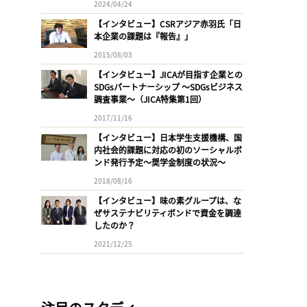
2024/04/24
【インタビュー】CSRアジア赤羽氏「日
本企業の課題は『報告』」
2015/08/03
【インタビュー】JICAが目指す企業との
SDGsパートナーシップ 〜SDGsビジネス
調査事業〜（JICA特集第1回）
2017/11/16
【インタビュー】日本学生支援機構、国
内社会的課題に対応の初のソーシャルボ
ンド発行予定〜奨学金制度の状況〜
2018/08/16
【インタビュー】味の素グループは、な
ぜサステナビリティボンドで資金を調達
したのか？
2021/12/25