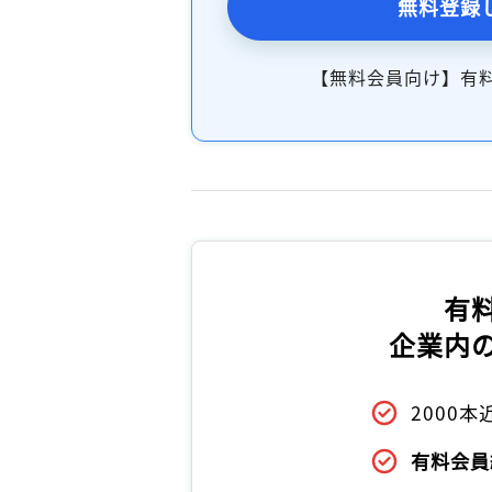
無料登録
【無料会員向け】有
有
企業内
2000
有料会員