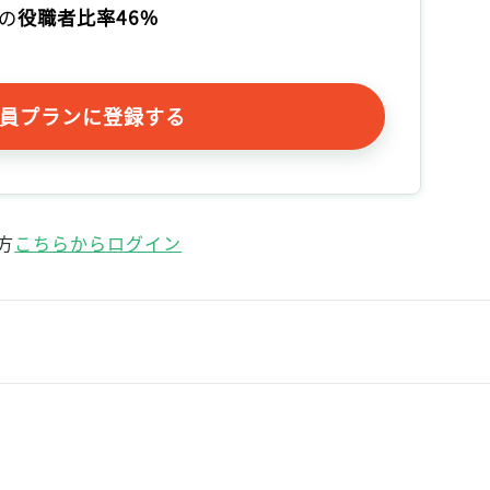
の
役職者比率46%
員プランに登録する
方
こちらからログイン