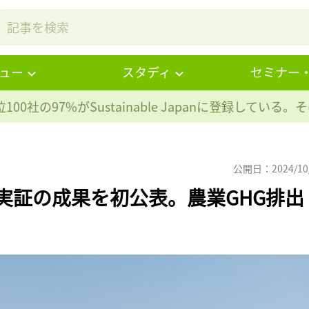
ュー
スタディ
セミナー
100社の97%が
Sustainable Japanに登録している
公開日：2024/10
場実証の成果を初公表。農業GHG排出