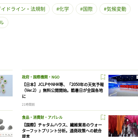
ガイドライン・法規制
化学
国際
気候変動
ル
政府・国際機関・NGO
【日本】JCLPやNHK等、「2050年の天気予報
（Ver.2）」無料公開開始。酷暑日が全国各地
に
21時間前
食品・消費財・アパレル
【国際】チャタムハウス、繊維貿易のウォー
ターフットプリント分析。通商政策への統合
提言