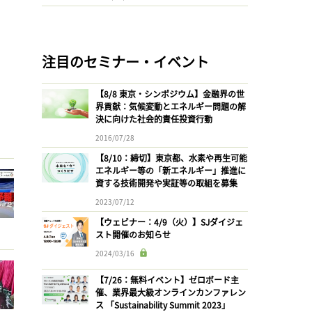
注目のセミナー・イベント
【8/8 東京・シンポジウム】金融界の世
界貢献：気候変動とエネルギー問題の解
決に向けた社会的責任投資行動
2016/07/28
【8/10：締切】東京都、水素や再生可能
エネルギー等の「新エネルギー」推進に
資する技術開発や実証等の取組を募集
2023/07/12
【ウェビナー：4/9（火）】SJダイジェ
スト開催のお知らせ
2024/03/16
【7/26：無料イベント】ゼロボード主
催、業界最大級オンラインカンファレン
ス 「Sustainability Summit 2023」