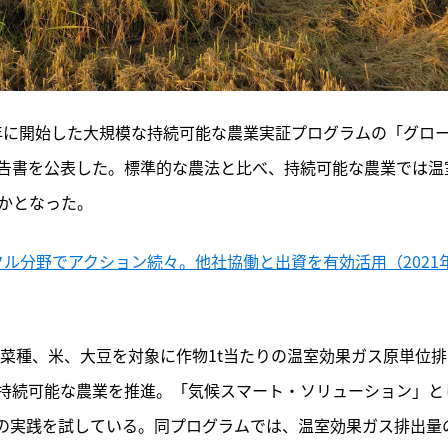
21年に開始した大規模な持続可能な農業実証プログラムの「グロ
告書を公表した。標準的な農法と比べ、持続可能な農業では温
らかとなった。
クル分野でアクション続々。他社協働と出資を有効活用（2021
、菜種、米、大豆を対象に作物1t当たりの温室効果ガス原単位排
、持続可能な農業を推進。「気候スマート・ソリューション」と
の実践を試している。同プログラムでは、温室効果ガス排出量