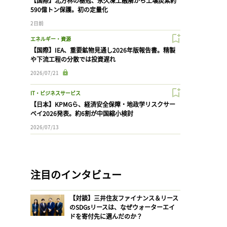
【国際】北方林の樹冠、永久凍土融解から土壌炭素約
590億トン保護。初の定量化
2日前
エネルギー・資源
【国際】IEA、重要鉱物見通し2026年版報告書。精製
や下流工程の分散では投資遅れ
2026/07/21
IT・ビジネスサービス
【日本】KPMGら、経済安全保障・地政学リスクサー
ベイ2026発表。約6割が中国縮小検討
2026/07/13
注目のインタビュー
【対談】三井住友ファイナンス＆リース
のSDGsリースは、なぜウォーターエイ
ドを寄付先に選んだのか？