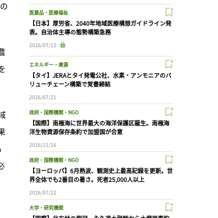
業の
医薬品・医療福祉
【日本】厚労省、2040年地域医療構想ガイドライン発
表。自治体主導の態勢構築急務
2026/07/12
農
エネルギー・資源
を
【タイ】JERAとタイ発電公社、水素・アンモニアのバ
リューチェーン構築で覚書締結
2026/07/21
域
政府・国際機関・NGO
【国際】南極海に世界最大の海洋保護区誕生。南極海
果
洋生物資源保存条約で加盟国が合意
2016/11/16
も
政府・国際機関・NGO
必
【ヨーロッパ】6月熱波、観測史上最高記録を更新。世
界全体でも2番目の暑さ。死者25,000人以上
2026/07/22
大学・研究機関