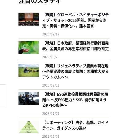
注目のスタディ
【環境】グローバル・ネイチャーポジテ
ィブ・サミット2026開催。開示から測
定・実装・価値化へ。熊本宣言
2026/07/17
【戦略】日本政府、循環経済行動計画発
表。金属資源の再生素材供給目標も設定
2026/05/25
【環境】リジェネラティブ農業の現在地
〜企業実装の進展と課題：面積拡大から
アウトカムへ〜
2026/07/22
【戦略】ESG連動役員報酬は再設計の段
階へ 〜反ESG圧力とSSBJ開示に耐えう
るKPIの条件〜
2026/07/27
【レポーティング】法令、基準、ガイド
ライン、ガイダンスの違い
2017/02/07