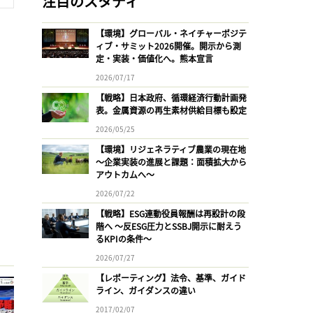
注目のスタディ
【環境】グローバル・ネイチャーポジテ
ィブ・サミット2026開催。開示から測
定・実装・価値化へ。熊本宣言
2026/07/17
【戦略】日本政府、循環経済行動計画発
表。金属資源の再生素材供給目標も設定
2026/05/25
【環境】リジェネラティブ農業の現在地
〜企業実装の進展と課題：面積拡大から
アウトカムへ〜
2026/07/22
【戦略】ESG連動役員報酬は再設計の段
階へ 〜反ESG圧力とSSBJ開示に耐えう
るKPIの条件〜
2026/07/27
【レポーティング】法令、基準、ガイド
ライン、ガイダンスの違い
2017/02/07