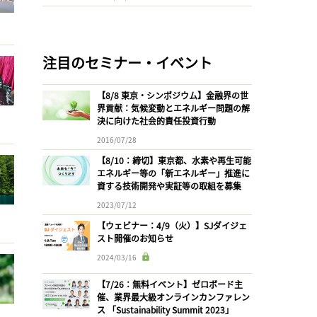
注目のセミナー・イベント
【8/8 東京・シンポジウム】金融界の世
界貢献：気候変動とエネルギー問題の解
決に向けた社会的責任投資行動
2016/07/28
【8/10：締切】東京都、水素や再生可能
エネルギー等の「新エネルギー」推進に
資する技術開発や実証等の取組を募集
2023/07/12
【ウェビナー：4/9（火）】SJダイジェ
スト開催のお知らせ
2024/03/16
【7/26：無料イベント】ゼロボード主
催、業界最大級オンラインカンファレン
ス 「Sustainability Summit 2023」