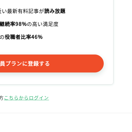
記事をお気に入りに保存するには
本近い最新有料記事が
読み放題
ログインが必要です
継続率98%
の高い満足度
ログイン
会員登録
の
役職者比率46%
員プランに登録する
方
こちらからログイン