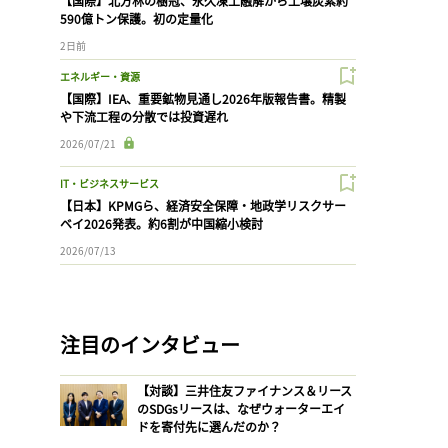
【国際】北方林の樹冠、永久凍土融解から土壌炭素約
590億トン保護。初の定量化
2日前
エネルギー・資源
【国際】IEA、重要鉱物見通し2026年版報告書。精製
や下流工程の分散では投資遅れ
2026/07/21
IT・ビジネスサービス
【日本】KPMGら、経済安全保障・地政学リスクサー
ベイ2026発表。約6割が中国縮小検討
2026/07/13
注目のインタビュー
【対談】三井住友ファイナンス＆リース
のSDGsリースは、なぜウォーターエイ
ドを寄付先に選んだのか？