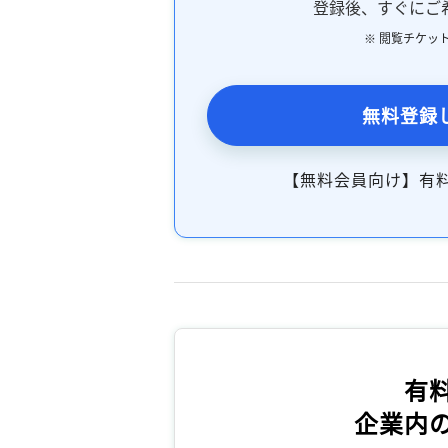
登録後、すぐにご
※ 閲覧チケッ
無料登録
【無料会員向け】有
有
企業内