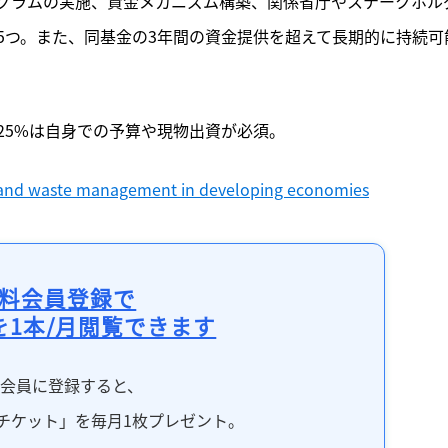
グラムの実施、資金メカニズム構築、関係省庁やステークホル
5つ。また、同基金の3年間の資金提供を超えて長期的に持続可
25%は自身での予算や現物出資が必須。
 and waste management in developing economies
料会員登録で
を1本/月閲覧できます
料会員に登録すると、
チケット」を毎月1枚プレゼント。