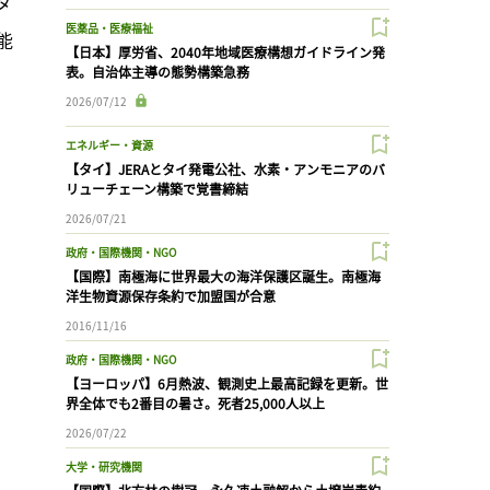
ダ
医薬品・医療福祉
能
【日本】厚労省、2040年地域医療構想ガイドライン発
表。自治体主導の態勢構築急務
2026/07/12
エネルギー・資源
【タイ】JERAとタイ発電公社、水素・アンモニアのバ
リューチェーン構築で覚書締結
2026/07/21
政府・国際機関・NGO
【国際】南極海に世界最大の海洋保護区誕生。南極海
洋生物資源保存条約で加盟国が合意
2016/11/16
政府・国際機関・NGO
【ヨーロッパ】6月熱波、観測史上最高記録を更新。世
界全体でも2番目の暑さ。死者25,000人以上
2026/07/22
大学・研究機関