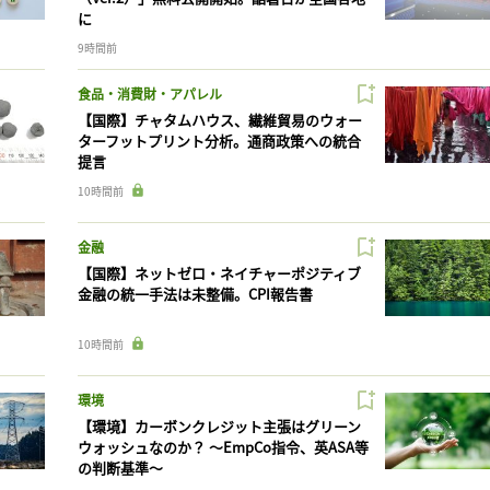
に
9時間前
食品・消費財・アパレル
【国際】チャタムハウス、繊維貿易のウォー
ターフットプリント分析。通商政策への統合
提言
10時間前
金融
【国際】ネットゼロ・ネイチャーポジティブ
金融の統一手法は未整備。CPI報告書
10時間前
環境
【環境】カーボンクレジット主張はグリーン
ウォッシュなのか？ 〜EmpCo指令、英ASA等
の判断基準〜