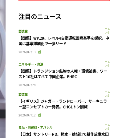
注目のニュース
製造業
【国際】WP.29、レベル4自動運転国際基準を採択。中
国は基準詳細化で一歩リード
2026/07/13
エネルギー・資源
【国際】トランジション鉱物の人権・環境被害、ワー
スト10社はすべて中国企業。BHRC
2026/07/28
製造業
【イギリス】ジャガー・ランドローバー、サーキュラ
ー型コンセプトカー発表。GHG1トン削減
2026/07/12
食品・消費財・アパレル
【日本】サントリーHD、熊本・益城町で耕作放棄水田