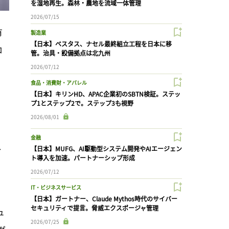
を湿地再生。森林・農地を流域一体管理
2026/07/15
有
製造業
【日本】ベスタス、ナセル最終組立工程を日本に移
ロ
管。治具・設備拠点は北九州
。
2026/07/12
食品・消費財・アパレル
【日本】キリンHD、APAC企業初のSBTN検証。ステッ
プ1とステップ2で。ステップ3も視野
2026/08/01
金融
、
【日本】MUFG、AI駆動型システム開発やAIエージェン
ト導入を加速。パートナーシップ形成
2026/07/12
IT・ビジネスサービス
【日本】ガートナー、Claude Mythos時代のサイバー
セキュリティで提言。脅威エクスポージャ管理
ュ
2026/07/25