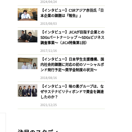
2024/04/24
【インタビュー】CSRアジア赤羽氏「日
本企業の課題は『報告』」
2015/08/03
【インタビュー】JICAが目指す企業との
SDGsパートナーシップ 〜SDGsビジネス
調査事業〜（JICA特集第1回）
2017/11/16
【インタビュー】日本学生支援機構、国
内社会的課題に対応の初のソーシャルボ
ンド発行予定〜奨学金制度の状況〜
2018/08/16
【インタビュー】味の素グループは、な
ぜサステナビリティボンドで資金を調達
したのか？
2021/12/25