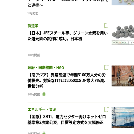
と連携〜
9時間前
製造業
【日本】JFEスチール等、グリーン水素を用い
た還元鉄の試作に成功。日本初
10時間前
政府・国際機関・NGO
【南アジア】異常高温で年間3100万人分の労
働損失。対策なければ2050年GDP最大7%減、
世銀分析
10時間前
エネルギー・資源
【国際】SBTi、電力セクター向けネットゼロ
基準第2次案公表。目標設定方式を大幅修正
10時間前