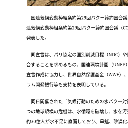
　国連気候変動枠組条約第29回バクー締約国会議（
連気候変動枠組条約第29回バクー締約国会議（C
発表した。
　同宣言は、パリ協定の国別削減目標（NDC）や
合することを求めるもの。国連環境計画（UNEP
宣言作成に協力し、世界自然保護基金（WWF）、Wate
ラム開発銀行等も支持を表明している。
　同日開催された「気候行動のための水バクー対
つの地球規模の危機は、水循環を破壊し、水を汚
約30億人が水不足に直面しており、旱魃、砂漠化