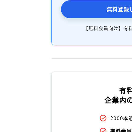
無料登録
【無料会員向け】有
有
企業内
2000
有料会員