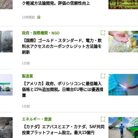
ク軽減方法論開発。評価の信頼性向上
10時間前
政府・国際機関・NGO
【国際】ゴールド・スタンダード、電力・飲
料水アクセスのカーボンクレジット方法論を
刷新
1日前
製造業
【アメリカ】政府、ポリシリコンに最低輸入
価格と15%追加関税。日韓台EU等には優遇措
置
1日前
エネルギー・資源
【カナダ】エアバスとエア・カナダ、SAF共同
投資プラットフォーム設立。最大15億円