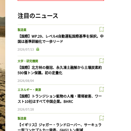
注目のニュース
製造業
【国際】WP.29、レベル4自動運転国際基準を採択。中
国は基準詳細化で一歩リード
2026/07/13
大学・研究機関
【国際】北方林の樹冠、永久凍土融解から土壌炭素約
590億トン保護。初の定量化
2026/08/04
エネルギー・資源
【国際】トランジション鉱物の人権・環境被害、ワー
スト10社はすべて中国企業。BHRC
2026/07/28
製造業
【イギリス】ジャガー・ランドローバー、サーキュラ
ー型コンセプトカー発表。GHG1トン削減