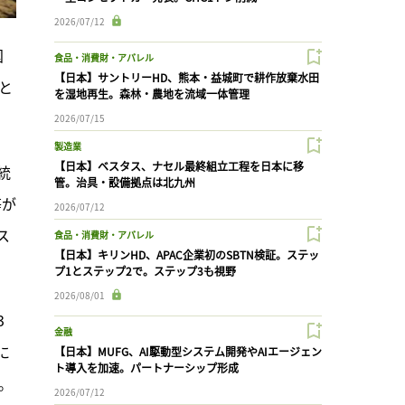
2026/07/12
国
食品・消費財・アパレル
【日本】サントリーHD、熊本・益城町で耕作放棄水田
と
を湿地再生。森林・農地を流域一体管理
2026/07/15
製造業
【日本】ベスタス、ナセル最終組立工程を日本に移
統
管。治具・設備拠点は北九州
等が
2026/07/12
ス
食品・消費財・アパレル
【日本】キリンHD、APAC企業初のSBTN検証。ステッ
プ1とステップ2で。ステップ3も視野
2026/08/01
3
金融
に
【日本】MUFG、AI駆動型システム開発やAIエージェン
ト導入を加速。パートナーシップ形成
。
2026/07/12