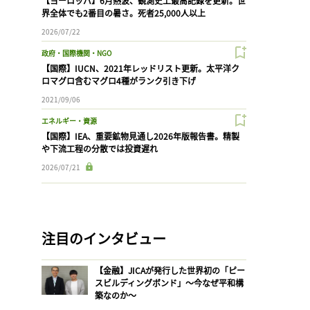
【ヨーロッパ】6月熱波、観測史上最高記録を更新。世
界全体でも2番目の暑さ。死者25,000人以上
2026/07/22
政府・国際機関・NGO
【国際】IUCN、2021年レッドリスト更新。太平洋ク
ロマグロ含むマグロ4種がランク引き下げ
2021/09/06
エネルギー・資源
【国際】IEA、重要鉱物見通し2026年版報告書。精製
や下流工程の分散では投資遅れ
2026/07/21
注目のインタビュー
【金融】JICAが発行した世界初の「ピー
スビルディングボンド」〜今なぜ平和構
築なのか〜