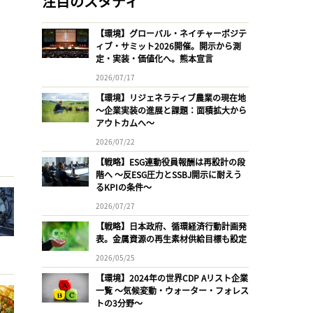
注目のスタディ
【環境】グローバル・ネイチャーポジテ
ィブ・サミット2026開催。開示から測
定・実装・価値化へ。熊本宣言
2026/07/17
【環境】リジェネラティブ農業の現在地
〜企業実装の進展と課題：面積拡大から
アウトカムへ〜
2026/07/22
【戦略】ESG連動役員報酬は再設計の段
階へ 〜反ESG圧力とSSBJ開示に耐えう
るKPIの条件〜
2026/07/27
【戦略】日本政府、循環経済行動計画発
表。金属資源の再生素材供給目標も設定
2026/05/25
【環境】2024年の世界CDP Aリスト企業
一覧 〜気候変動・ウォーター・フォレス
トの3分野〜