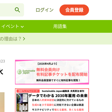
ログイン
会員登録
・イベント
用語集
。その理由は？
/23
水