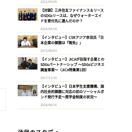
2022/09/29
【対談】三井住友ファイナンス＆リース
のSDGsリースは、なぜウォーターエイ
ドを寄付先に選んだのか？
2024/04/24
【インタビュー】CSRアジア赤羽氏「日
本企業の課題は『報告』」
2015/08/03
【インタビュー】JICAが目指す企業との
SDGsパートナーシップ 〜SDGsビジネス
調査事業〜（JICA特集第1回）
2017/11/16
【インタビュー】日本学生支援機構、国
内社会的課題に対応の初のソーシャルボ
ンド発行予定〜奨学金制度の状況〜
2018/08/16