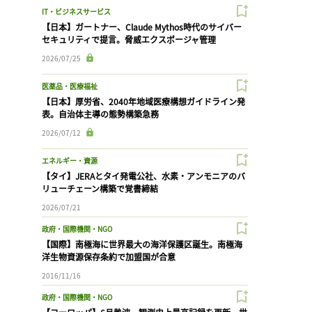
IT・ビジネスサービス
【日本】ガートナー、Claude Mythos時代のサイバー
セキュリティで提言。脅威エクスポージャ管理
2026/07/25
医薬品・医療福祉
【日本】厚労省、2040年地域医療構想ガイドライン発
表。自治体主導の態勢構築急務
2026/07/12
エネルギー・資源
【タイ】JERAとタイ発電公社、水素・アンモニアのバ
リューチェーン構築で覚書締結
2026/07/21
政府・国際機関・NGO
【国際】南極海に世界最大の海洋保護区誕生。南極海
洋生物資源保存条約で加盟国が合意
2016/11/16
政府・国際機関・NGO