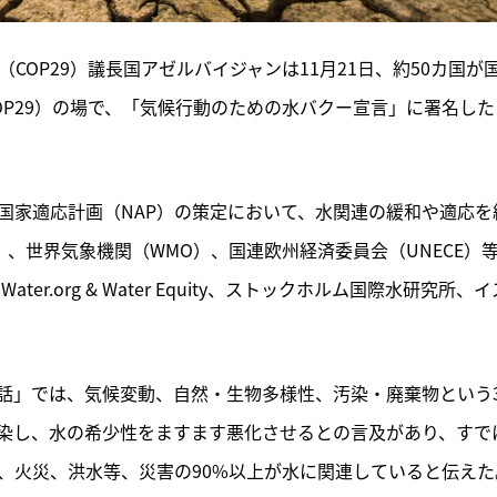
COP29）議長国アゼルバイジャンは11月21日、約50カ国が
OP29）の場で、「気候行動のための水バクー宣言」に署名した
国家適応計画（NAP）の策定において、水関連の緩和や適応を
）、世界気象機関（WMO）、国連欧州経済委員会（UNECE）
r.org & Water Equity、ストックホルム国際水研究所、イ
話」では、気候変動、自然・生物多様性、汚染・廃棄物という
染し、水の希少性をますます悪化させるとの言及があり、すで
、火災、洪水等、災害の90%以上が水に関連していると伝えた