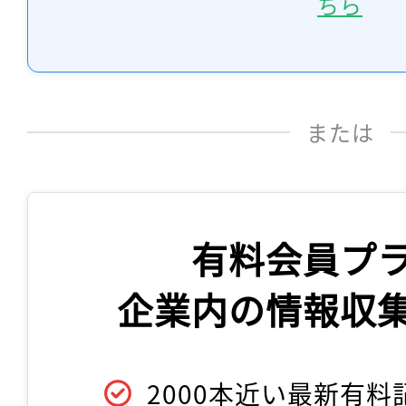
ちら
または
有料会員プ
企業内の情報収
2000本近い最新有料