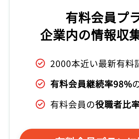
有料会員プ
企業内の情報収
2000本近い最新有料
有料会員継続率98%
有料会員の
役職者比率