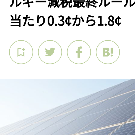
ルギー減税最終ルール
当たり0.3¢から1.8¢