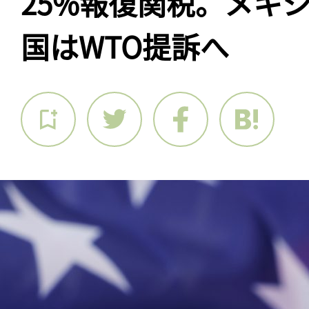
25%報復関税。メキ
国はWTO提訴へ