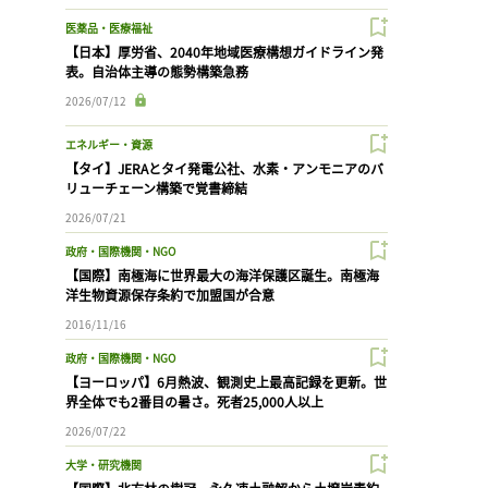
医薬品・医療福祉
【日本】厚労省、2040年地域医療構想ガイドライン発
表。自治体主導の態勢構築急務
2026/07/12
エネルギー・資源
【タイ】JERAとタイ発電公社、水素・アンモニアのバ
リューチェーン構築で覚書締結
2026/07/21
政府・国際機関・NGO
【国際】南極海に世界最大の海洋保護区誕生。南極海
洋生物資源保存条約で加盟国が合意
2016/11/16
政府・国際機関・NGO
【ヨーロッパ】6月熱波、観測史上最高記録を更新。世
界全体でも2番目の暑さ。死者25,000人以上
2026/07/22
大学・研究機関