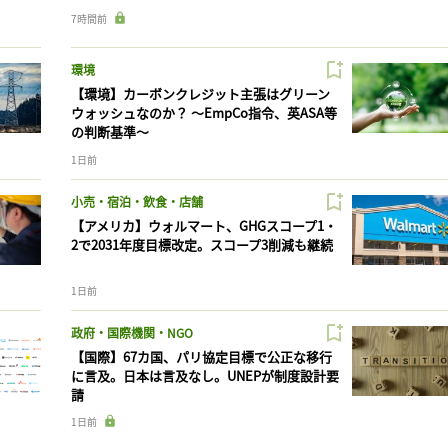
7時間前
環境
【環境】カーボンクレジット主張はグリーン
ウォッシュなのか？ 〜EmpCo指令、英ASA等
の判断基準〜
1日前
小売・宿泊・飲食・店舗
【アメリカ】ウォルマート、GHGスコープ1・
2で2031年度目標改定。スコープ3削減も継続
1日前
政府・国際機関・NGO
【国際】67カ国、パリ協定目標で公正な移行
に言及。日本は言及なし。UNEPが制度設計要
請
1日前