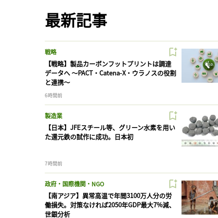
最新記事
戦略
【戦略】製品カーボンフットプリントは調達
データへ 〜PACT・Catena-X・ウラノスの役割
と連携〜
6時間前
製造業
【日本】JFEスチール等、グリーン水素を用い
た還元鉄の試作に成功。日本初
7時間前
政府・国際機関・NGO
【南アジア】異常高温で年間3100万人分の労
働損失。対策なければ2050年GDP最大7%減、
世銀分析