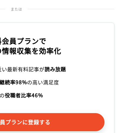
または
料会員プランで
の情報収集を効率化
本近い最新有料記事が
読み放題
継続率98%
の高い満足度
の
役職者比率46%
員プランに登録する