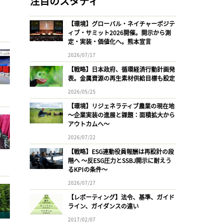
注目のスタディ
【環境】グローバル・ネイチャーポジテ
ィブ・サミット2026開催。開示から測
定・実装・価値化へ。熊本宣言
2026/07/17
【戦略】日本政府、循環経済行動計画発
表。金属資源の再生素材供給目標も設定
2026/05/25
【環境】リジェネラティブ農業の現在地
〜企業実装の進展と課題：面積拡大から
アウトカムへ〜
2026/07/22
【戦略】ESG連動役員報酬は再設計の段
階へ 〜反ESG圧力とSSBJ開示に耐えう
るKPIの条件〜
2026/07/27
【レポーティング】法令、基準、ガイド
ライン、ガイダンスの違い
2017/02/07