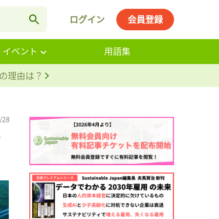
ログイン
会員登録
・イベント
用語集
。その理由は？
/28
オ