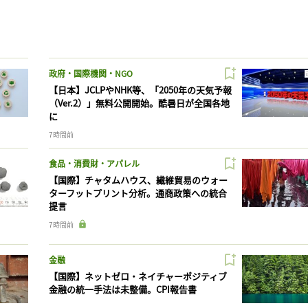
政府・国際機関・NGO
【日本】JCLPやNHK等、「2050年の天気予報
（Ver.2）」無料公開開始。酷暑日が全国各地
に
7時間前
食品・消費財・アパレル
【国際】チャタムハウス、繊維貿易のウォー
ターフットプリント分析。通商政策への統合
提言
7時間前
金融
【国際】ネットゼロ・ネイチャーポジティブ
金融の統一手法は未整備。CPI報告書