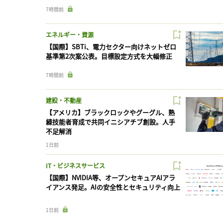
7時間前
エネルギー・資源
【国際】SBTi、電力セクター向けネットゼロ
基準第2次案公表。目標設定方式を大幅修正
7時間前
建設・不動産
【アメリカ】ブラックロックやグーグル、熟
練技能者育成で共同イニシアチブ創設。人手
不足解消
1日前
IT・ビジネスサービス
【国際】NVIDIA等、オープンセキュアAIアラ
イアンス発足。AIの安全性とセキュリティ向上
1日前