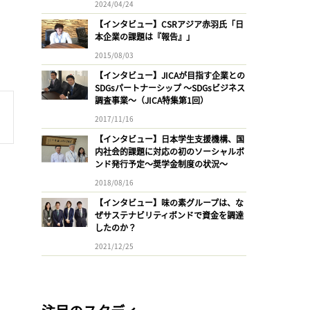
2024/04/24
【インタビュー】CSRアジア赤羽氏「日
本企業の課題は『報告』」
2015/08/03
【インタビュー】JICAが目指す企業との
SDGsパートナーシップ 〜SDGsビジネス
調査事業〜（JICA特集第1回）
2017/11/16
【インタビュー】日本学生支援機構、国
内社会的課題に対応の初のソーシャルボ
ンド発行予定〜奨学金制度の状況〜
2018/08/16
【インタビュー】味の素グループは、な
ぜサステナビリティボンドで資金を調達
したのか？
2021/12/25