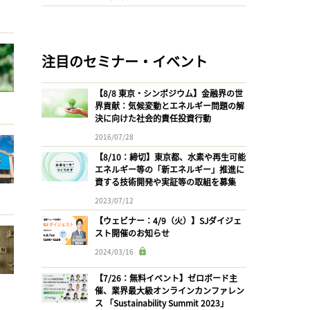
注目のセミナー・イベント
【8/8 東京・シンポジウム】金融界の世
界貢献：気候変動とエネルギー問題の解
決に向けた社会的責任投資行動
2016/07/28
【8/10：締切】東京都、水素や再生可能
エネルギー等の「新エネルギー」推進に
資する技術開発や実証等の取組を募集
2023/07/12
【ウェビナー：4/9（火）】SJダイジェ
スト開催のお知らせ
2024/03/16
【7/26：無料イベント】ゼロボード主
催、業界最大級オンラインカンファレン
ス 「Sustainability Summit 2023」