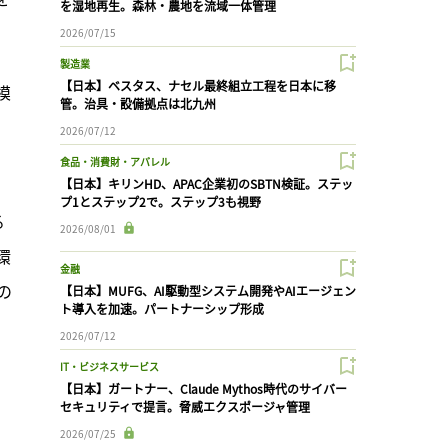
を湿地再生。森林・農地を流域一体管理
2026/07/15
製造業
【日本】ベスタス、ナセル最終組立工程を日本に移
模
管。治具・設備拠点は北九州
2026/07/12
食品・消費財・アパレル
【日本】キリンHD、APAC企業初のSBTN検証。ステッ
プ1とステップ2で。ステップ3も視野
る
2026/08/01
環
金融
の
【日本】MUFG、AI駆動型システム開発やAIエージェン
ト導入を加速。パートナーシップ形成
2026/07/12
IT・ビジネスサービス
【日本】ガートナー、Claude Mythos時代のサイバー
セキュリティで提言。脅威エクスポージャ管理
2026/07/25