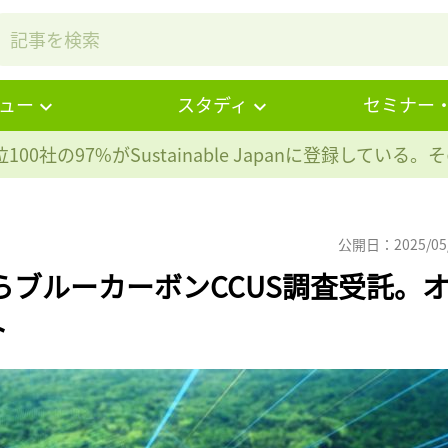
ュー
スタディ
セミナー
100社の97%が
Sustainable Japanに登録している
公開日：2025/05
らブルーカーボンCCUS調査受託。
ト