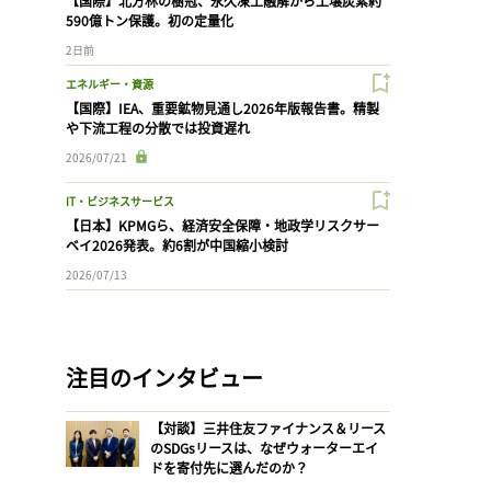
【国際】北方林の樹冠、永久凍土融解から土壌炭素約
590億トン保護。初の定量化
2日前
エネルギー・資源
【国際】IEA、重要鉱物見通し2026年版報告書。精製
や下流工程の分散では投資遅れ
2026/07/21
IT・ビジネスサービス
【日本】KPMGら、経済安全保障・地政学リスクサー
ベイ2026発表。約6割が中国縮小検討
2026/07/13
注目のインタビュー
【対談】三井住友ファイナンス＆リース
のSDGsリースは、なぜウォーターエイ
ドを寄付先に選んだのか？