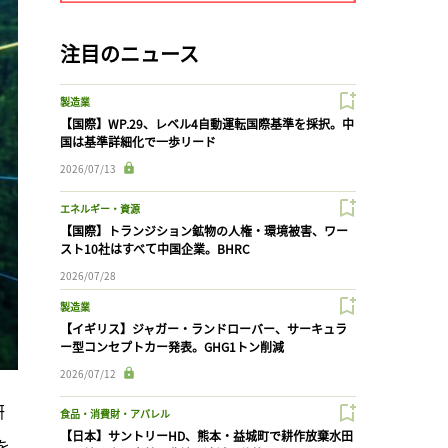
注目のニュース
製造業
【国際】WP.29、レベル4自動運転国際基準を採択。中
国は基準詳細化で一歩リード
2026/07/13
エネルギー・資源
【国際】トランジション鉱物の人権・環境被害、ワー
スト10社はすべて中国企業。BHRC
2026/07/28
製造業
【イギリス】ジャガー・ランドローバー、サーキュラ
ー型コンセプトカー発表。GHG1トン削減
2026/07/12
研
食品・消費財・アパレル
【日本】サントリーHD、熊本・益城町で耕作放棄水田
を