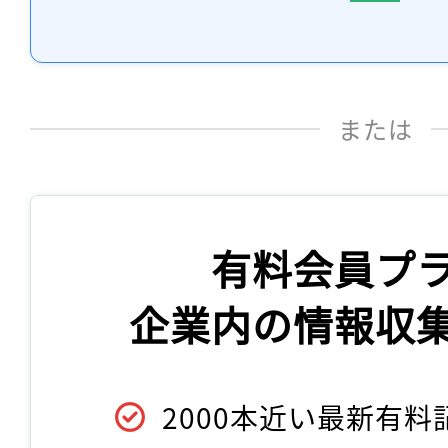
または
有料会員プ
企業内の情報収
2000本近い最新有料