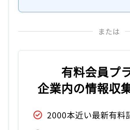
または
有料会員プ
企業内の情報収
2000本近い最新有