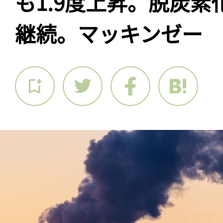
も1.9度上昇。脱炭
継続。マッキンゼー