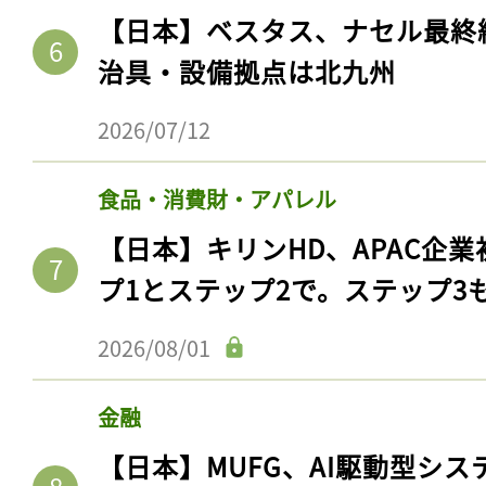
を湿地再生。森林・農地を流域
2026/07/15
製造業
【日本】ベスタス、ナセル最終
治具・設備拠点は北九州
2026/07/12
記事をお気に入りに
食品・消費財・アパレル
ログインが必
【日本】キリンHD、APAC企業
プ1とステップ2で。ステップ3