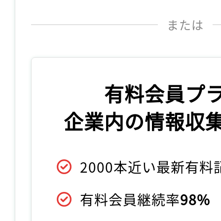
または
有料会員プ
企業内の情報収
2000本近い最新有
有料会員継続率
98%