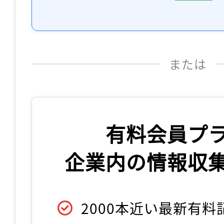
または
有料会員プ
企業内の情報収
2000本近い最新有