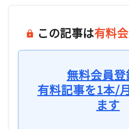
この記事は
有料会
無料会員登
有料記事を1本/
ます