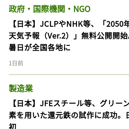
政府・国際機関・NGO
【日本】JCLPやNHK等、「2050
天気予報（Ver.2）」無料公開開
暑日が全国各地に
1日前
製造業
【日本】JFEスチール等、グリー
素を用いた還元鉄の試作に成功。
初