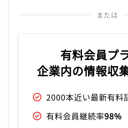
または
有料会員プ
企業内の情報収
2000本近い最新有
有料会員継続率
98%