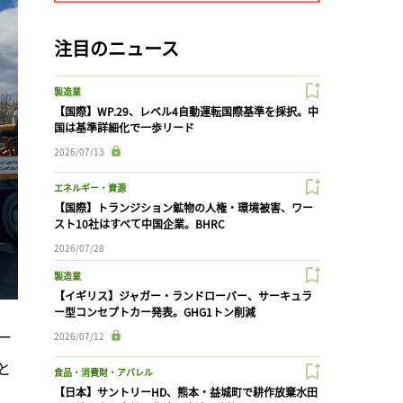
注目のニュース
製造業
【国際】WP.29、レベル4自動運転国際基準を採択。中
国は基準詳細化で一歩リード
2026/07/13
エネルギー・資源
【国際】トランジション鉱物の人権・環境被害、ワー
スト10社はすべて中国企業。BHRC
2026/07/28
製造業
【イギリス】ジャガー・ランドローバー、サーキュラ
ー型コンセプトカー発表。GHG1トン削減
ー
2026/07/12
と
食品・消費財・アパレル
【日本】サントリーHD、熊本・益城町で耕作放棄水田