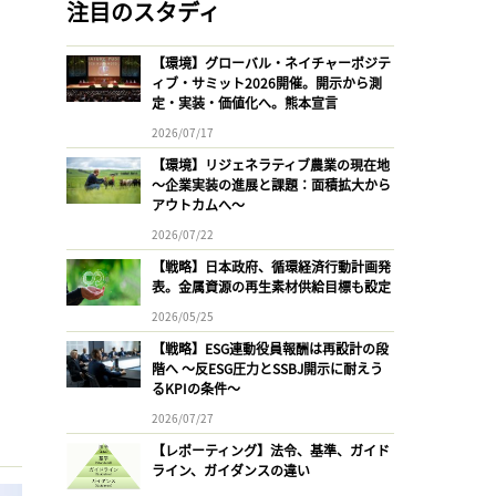
注目のスタディ
【環境】グローバル・ネイチャーポジテ
ィブ・サミット2026開催。開示から測
定・実装・価値化へ。熊本宣言
2026/07/17
【環境】リジェネラティブ農業の現在地
〜企業実装の進展と課題：面積拡大から
アウトカムへ〜
2026/07/22
【戦略】日本政府、循環経済行動計画発
表。金属資源の再生素材供給目標も設定
2026/05/25
【戦略】ESG連動役員報酬は再設計の段
階へ 〜反ESG圧力とSSBJ開示に耐えう
るKPIの条件〜
2026/07/27
【レポーティング】法令、基準、ガイド
ライン、ガイダンスの違い