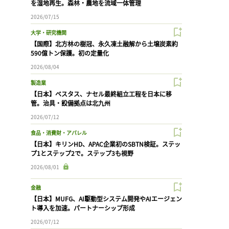
を湿地再生。森林・農地を流域一体管理
2026/07/15
大学・研究機関
【国際】北方林の樹冠、永久凍土融解から土壌炭素約
590億トン保護。初の定量化
2026/08/04
製造業
【日本】ベスタス、ナセル最終組立工程を日本に移
管。治具・設備拠点は北九州
2026/07/12
食品・消費財・アパレル
【日本】キリンHD、APAC企業初のSBTN検証。ステッ
プ1とステップ2で。ステップ3も視野
2026/08/01
金融
【日本】MUFG、AI駆動型システム開発やAIエージェン
ト導入を加速。パートナーシップ形成
2026/07/12