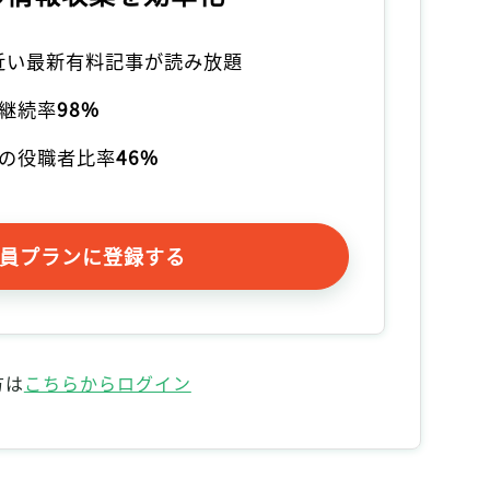
本近い最新有料記事が読み放題
継続率
98%
の役職者比率
46%
員プランに登録する
方は
こちらからログイン