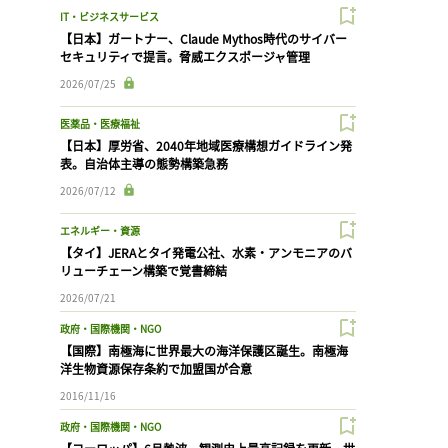
IT・ビジネスサービス
【日本】ガートナー、Claude Mythos時代のサイバー
セキュリティで提言。脅威エクスポージャ管理
2026/07/25
医薬品・医療福祉
【日本】厚労省、2040年地域医療構想ガイドライン発
表。自治体主導の態勢構築急務
2026/07/12
エネルギー・資源
【タイ】JERAとタイ発電公社、水素・アンモニアのバ
リューチェーン構築で覚書締結
2026/07/21
政府・国際機関・NGO
【国際】南極海に世界最大の海洋保護区誕生。南極海
洋生物資源保存条約で加盟国が合意
2016/11/16
政府・国際機関・NGO