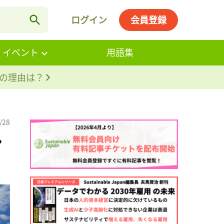
ログイン
会員登録
・イベント
用語集
。その理由は？
/28
ン