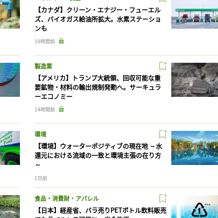
【カナダ】クリーン・エナジー・フューエル
ズ、バイオガス給油所拡大。水素ステーショ
ンも
10時間前
製造業
【アメリカ】トランプ大統領、回収可能な重
要鉱物・材料の輸出規制発動へ。サーキュラ
ーエコノミー
14時間前
環境
【環境】ウォーターポジティブの現在地 ～水
還元における流域の一致と環境主張の在り方
～
1日前
食品・消費財・アパレル
【日本】経産省、バラ売りPETボトル飲料販売