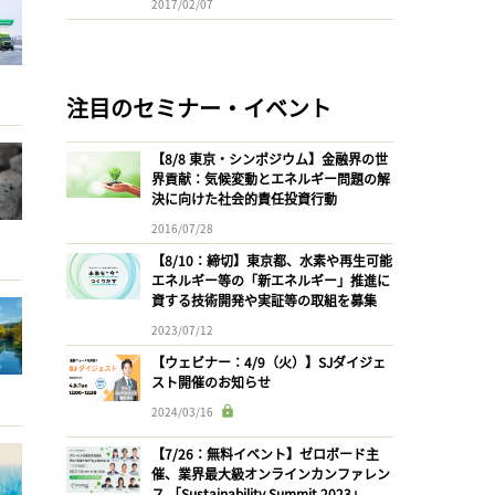
2017/02/07
注目のセミナー・イベント
【8/8 東京・シンポジウム】金融界の世
界貢献：気候変動とエネルギー問題の解
決に向けた社会的責任投資行動
2016/07/28
【8/10：締切】東京都、水素や再生可能
エネルギー等の「新エネルギー」推進に
資する技術開発や実証等の取組を募集
2023/07/12
【ウェビナー：4/9（火）】SJダイジェ
スト開催のお知らせ
2024/03/16
【7/26：無料イベント】ゼロボード主
催、業界最大級オンラインカンファレン
ス 「Sustainability Summit 2023」