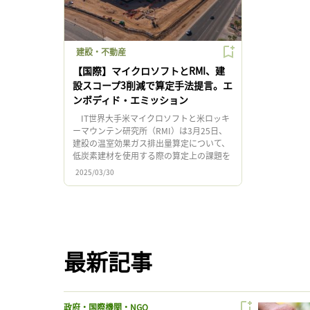
建設・不動産
【国際】マイクロソフトとRMI、建
設スコープ3削減で算定手法提言。エ
ンボディド・エミッション
IT世界大手米マイクロソフトと米ロッキ
ーマウンテン研究所（RMI）は3月25日、
建設の温室効果ガス排出量算定について、
低炭素建材を使用する際の算定上の課題を
分析し、対処できる算定方法を提示する報
2025/03/30
告書を発表した。 同報 […]
最新記事
政府・国際機関・NGO