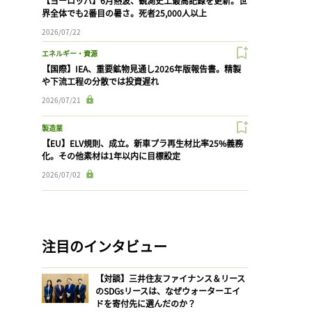
【ヨーロッパ】6月熱波、観測史上最高記録を更新。世
界全体でも2番目の暑さ。死者25,000人以上
2026/07/22
エネルギー・資源
【国際】IEA、重要鉱物見通し2026年版報告書。精製
や下流工程の分散では投資遅れ
2026/07/21
製造業
【EU】ELV規則、成立。新車プラ再生材比率25%義務
化。その他素材は1年以内に目標設定
2026/07/02
注目のインタビュー
【対談】三井住友ファイナンス＆リース
のSDGsリースは、なぜウォーターエイ
ドを寄付先に選んだのか？