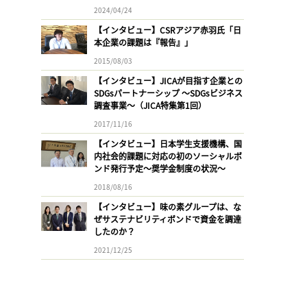
2024/04/24
【インタビュー】CSRアジア赤羽氏「日
本企業の課題は『報告』」
2015/08/03
【インタビュー】JICAが目指す企業との
SDGsパートナーシップ 〜SDGsビジネス
調査事業〜（JICA特集第1回）
2017/11/16
【インタビュー】日本学生支援機構、国
内社会的課題に対応の初のソーシャルボ
ンド発行予定〜奨学金制度の状況〜
2018/08/16
【インタビュー】味の素グループは、な
ぜサステナビリティボンドで資金を調達
したのか？
2021/12/25