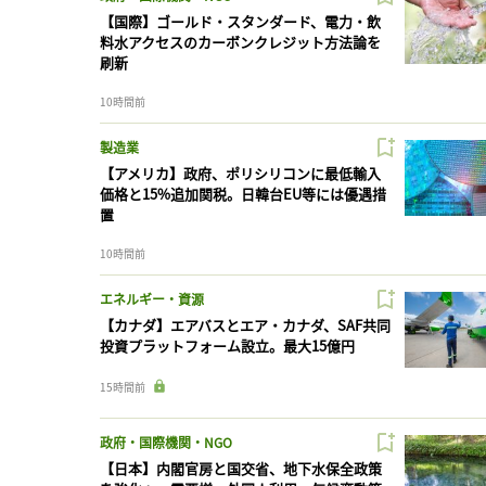
【国際】ゴールド・スタンダード、電力・飲
料水アクセスのカーボンクレジット方法論を
刷新
10時間前
製造業
【アメリカ】政府、ポリシリコンに最低輸入
価格と15%追加関税。日韓台EU等には優遇措
置
10時間前
エネルギー・資源
【カナダ】エアバスとエア・カナダ、SAF共同
投資プラットフォーム設立。最大15億円
15時間前
政府・国際機関・NGO
【日本】内閣官房と国交省、地下水保全政策