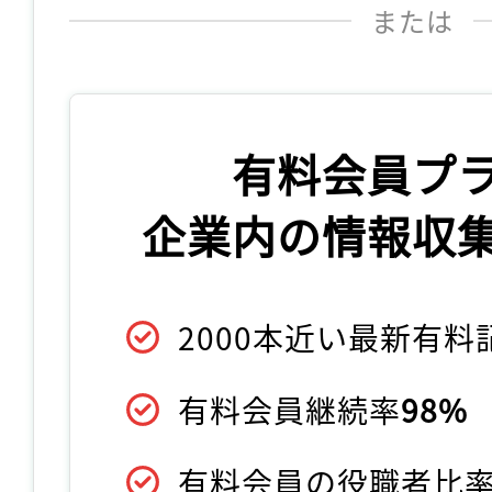
または
有料会員プ
企業内の情報収
2000本近い最新有
有料会員継続率
98%
有料会員の役職者比