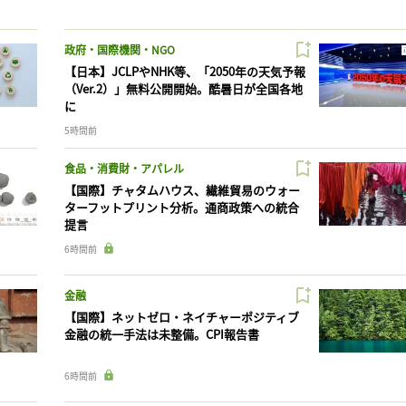
政府・国際機関・NGO
【日本】JCLPやNHK等、「2050年の天気予報
（Ver.2）」無料公開開始。酷暑日が全国各地
に
5時間前
食品・消費財・アパレル
【国際】チャタムハウス、繊維貿易のウォー
ターフットプリント分析。通商政策への統合
提言
6時間前
金融
【国際】ネットゼロ・ネイチャーポジティブ
金融の統一手法は未整備。CPI報告書
6時間前