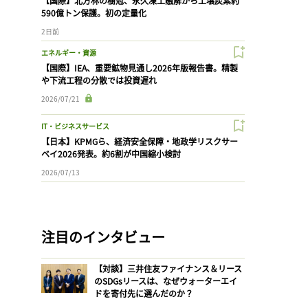
【国際】北方林の樹冠、永久凍土融解から土壌炭素約
590億トン保護。初の定量化
2日前
エネルギー・資源
【国際】IEA、重要鉱物見通し2026年版報告書。精製
や下流工程の分散では投資遅れ
2026/07/21
IT・ビジネスサービス
【日本】KPMGら、経済安全保障・地政学リスクサー
ベイ2026発表。約6割が中国縮小検討
2026/07/13
注目のインタビュー
【対談】三井住友ファイナンス＆リース
のSDGsリースは、なぜウォーターエイ
ドを寄付先に選んだのか？