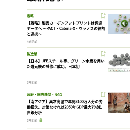
戦略
【戦略】製品カーボンフットプリントは調達
データへ 〜PACT・Catena-X・ウラノスの役割
と連携〜
5時間前
製造業
【日本】JFEスチール等、グリーン水素を用い
た還元鉄の試作に成功。日本初
5時間前
政府・国際機関・NGO
【南アジア】異常高温で年間3100万人分の労
働損失。対策なければ2050年GDP最大7%減、
世銀分析
6時間前