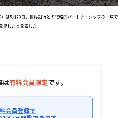
S）は5月20日、世界銀行との戦略的パートナーシップの一環で
発足したと発表した。
事は
有料会員限定
です。
料会員登録で
を1本/月閲覧できます