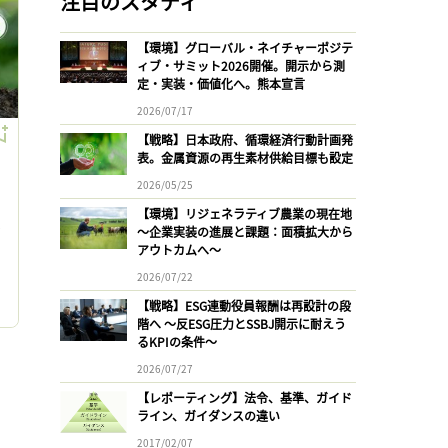
注目のスタディ
【環境】グローバル・ネイチャーポジテ
ィブ・サミット2026開催。開示から測
定・実装・価値化へ。熊本宣言
2026/07/17
【戦略】日本政府、循環経済行動計画発
表。金属資源の再生素材供給目標も設定
2026/05/25
【環境】リジェネラティブ農業の現在地
ッ
〜企業実装の進展と課題：面積拡大から
アウトカムへ〜
2026/07/22
【戦略】ESG連動役員報酬は再設計の段
階へ 〜反ESG圧力とSSBJ開示に耐えう
るKPIの条件〜
2026/07/27
【レポーティング】法令、基準、ガイド
ライン、ガイダンスの違い
2017/02/07