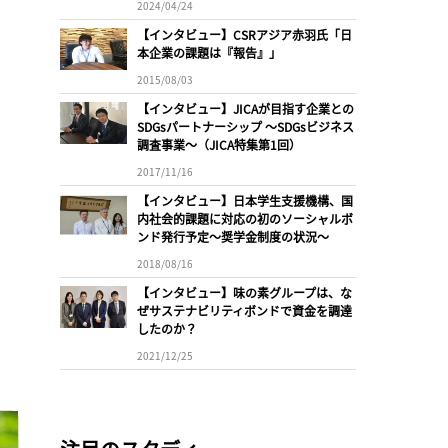
2024/04/24
【インタビュー】CSRアジア赤羽氏「日
本企業の課題は『報告』」
2015/08/03
【インタビュー】JICAが目指す企業との
SDGsパートナーシップ 〜SDGsビジネス
調査事業〜（JICA特集第1回）
2017/11/16
【インタビュー】日本学生支援機構、国
内社会的課題に対応の初のソーシャルボ
ンド発行予定〜奨学金制度の状況〜
2018/08/16
【インタビュー】味の素グループは、な
ぜサステナビリティボンドで資金を調達
したのか？
2021/12/25