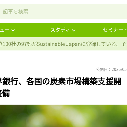
ュー
スタディ
セミナー
100社の97%が
Sustainable Japanに登録している
公開日：2026/05
界銀行、各国の炭素市場構築支援開
整備