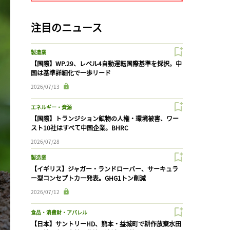
注目のニュース
製造業
【国際】WP.29、レベル4自動運転国際基準を採択。中
国は基準詳細化で一歩リード
2026/07/13
エネルギー・資源
【国際】トランジション鉱物の人権・環境被害、ワー
スト10社はすべて中国企業。BHRC
2026/07/28
製造業
【イギリス】ジャガー・ランドローバー、サーキュラ
ー型コンセプトカー発表。GHG1トン削減
2026/07/12
食品・消費財・アパレル
【日本】サントリーHD、熊本・益城町で耕作放棄水田