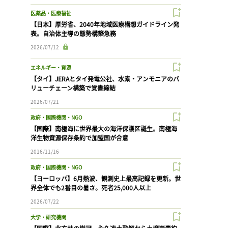
医薬品・医療福祉
【日本】厚労省、2040年地域医療構想ガイドライン発
表。自治体主導の態勢構築急務
2026/07/12
エネルギー・資源
【タイ】JERAとタイ発電公社、水素・アンモニアのバ
リューチェーン構築で覚書締結
2026/07/21
政府・国際機関・NGO
【国際】南極海に世界最大の海洋保護区誕生。南極海
洋生物資源保存条約で加盟国が合意
2016/11/16
政府・国際機関・NGO
【ヨーロッパ】6月熱波、観測史上最高記録を更新。世
界全体でも2番目の暑さ。死者25,000人以上
2026/07/22
大学・研究機関