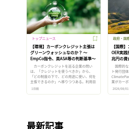
トップニュース
政府・国際
【環境】カーボンクレジット主張は
【国際】
グリーンウォッシュなのか？ 〜
OER実践
EmpCo指令、英ASA等の判断基準〜
兆円の資
カーボンクレジットを巡る企業の問い
国際的な
は、「クレジットを使うべきか」から、
ト発行団体
「どの制度の下で、どの用途に使い、何を
ClimateP
主張できるのか」へ移りつつある。利用目
業がカーボ
的によって、法的・会計上の扱いが大きく
でに継続す
1日前
2026/08/01
異なる制度環境が形成されてきたため […]
任「On […
最新記事