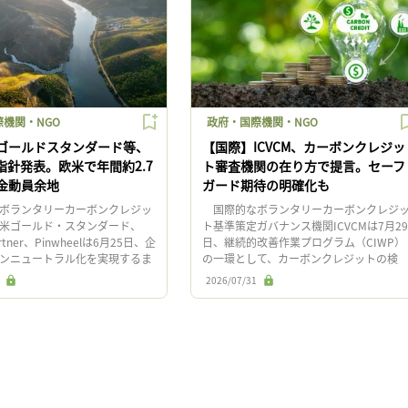
機関・NGO
政府・国際機関・NGO
ゴールドスタンダード等、
【国際】ICVCM、カーボンクレジッ
指針発表。欧米で年間約2.7
ト審査機関の在り方で提言。セーフ
金動員余地
ガード期待の明確化も
ボランタリーカーボンクレジッ
国際的なボランタリーカーボンクレジ
米ゴールド・スタンダード、
ト基準策定ガバナンス機関ICVCMは7月29
artner、Pinwheelは6月25日、企
日、継続的改善作業プログラム（CIWP）
ンニュートラル化を実現するま
の一環として、カーボンクレジットの検
る温室効果ガス排出に関する責
証・認証機関（VVB）の監督の在り方に関
2026/07/31
]
する報告書を公表した。 […]