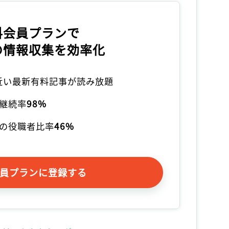
料会員プランで
の情報収集を効率化
本近い最新有料記事が読み放題
継続率
98%
の役職者比率
46%
員プランに登録する