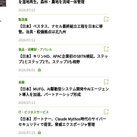
を湿地再生。森林・農地を流域一体管理
2026/07/15
、
製造業
【日本】ベスタス、ナセル最終組立工程を日本に移
管。治具・設備拠点は北九州
2026/07/12
食品・消費財・アパレル
【日本】キリンHD、APAC企業初のSBTN検証。ステッ
プ1とステップ2で。ステップ3も視野
2026/08/01
金融
【日本】MUFG、AI駆動型システム開発やAIエージェン
ト導入を加速。パートナーシップ形成
2026/07/12
IT・ビジネスサービス
【日本】ガートナー、Claude Mythos時代のサイバー
セキュリティで提言。脅威エクスポージャ管理
2026/07/25