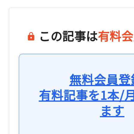
この記事は
有料会
無料会員登
有料記事を1本/
ます