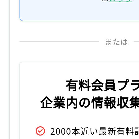
または
有料会員プ
企業内の情報収
2000本近い最新有