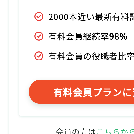
2000本近い最新有
有料会員継続率
98%
有料会員の役職者比
有料会員プランに
会員の方は
こちらか