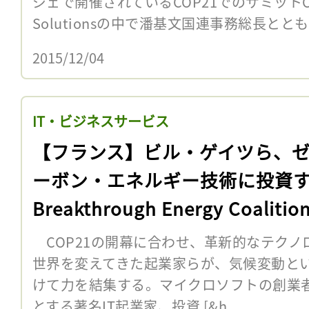
ジェで開催されているCOP21でのサミットClimate
Solutionsの中で潘基文国連事務総長ととも
2015/12/04
IT・ビジネスサービス
【フランス】ビル・ゲイツら、
ーボン・エネルギー技術に投資
Breakthrough Energy Coaliti
足
COP21の開幕に合わせ、革新的なテクノ
世界を変えてきた起業家らが、気候変動と
けて力を結集する。マイクロソフトの創業
とする著名IT起業家、投資 [&h...