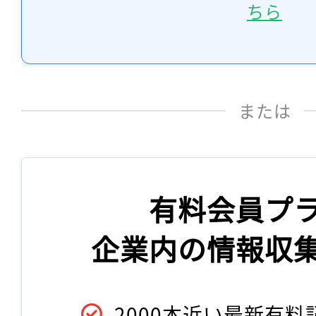
ちら
または
有料会員プ
企業内の情報収
2000本近い最新有料