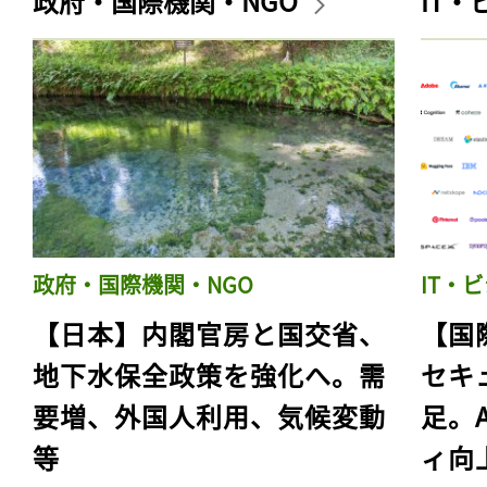
政府・国際機関・NGO
IT
政府・国際機関・NGO
IT・
【日本】内閣官房と国交省、
【国
地下水保全政策を強化へ。需
セキ
要増、外国人利用、気候変動
足。
等
ィ向