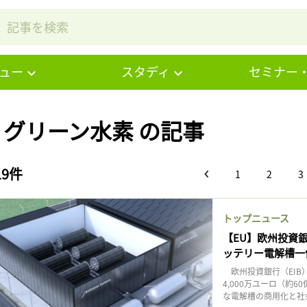
ュー
スタディ
セミナー
# グリーン水素 の記事
19件
1
2
3
トップニュース
【EU】欧州投資銀行、
ッテリー電解槽一
欧州投資銀行（EIB）は1
4,000万ユーロ（約
な電解槽の商用化と社会