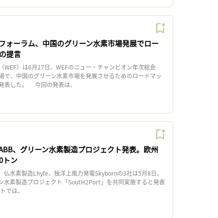
フォーラム、中国のグリーン水素市場発展でロー
5の提言
WEF）は6月27日、WEFのニュー・チャンピオン年次総会
場で、中国のグリーン水素市場を発展させるためのロードマッ
発表した。 今回の発表は、
ABB、グリーン水素製造プロジェクト発表。欧州
0トン
水素製造Lhyfe、独洋上風力発電Skybornの3社は5月8日、
水素製造プロジェクト「SoutH2Port」を共同実施すると発表
トでは、