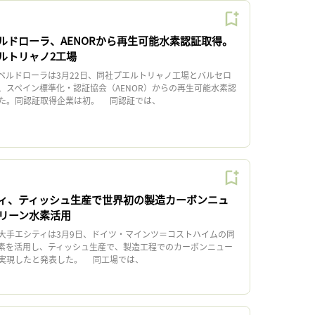
ルドローラ、AENORから再生可能水素認証取得。
ルトリャノ2工場
ルドローラは3月22日、同社プエルトリャノ工場とバルセロ
、スペイン標準化・認証協会（AENOR）からの再生可能水素認
た。同認証取得企業は初。 同認証では、
ィ、ティッシュ生産で世界初の製造カーボンニュ
リーン水素活用
手エシティは3月9日、ドイツ・マインツ＝コストハイムの同
素を活用し、ティッシュ生産で、製造工程でのカーボンニュー
実現したと発表した。 同工場では、