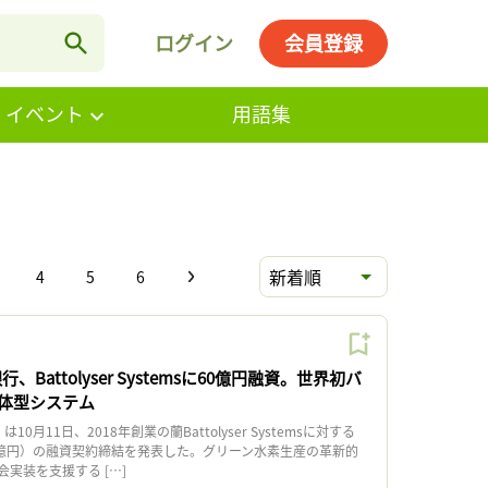
ログイン
会員登録
・イベント
用語集
新着順
4
5
6
Battolyser Systemsに60億円融資。世界初バ
体型システム
0月11日、2018年創業の蘭Battolyser Systemsに対する
60億円）の融資契約締結を発表した。グリーン水素生産の革新的
実装を支援する […]