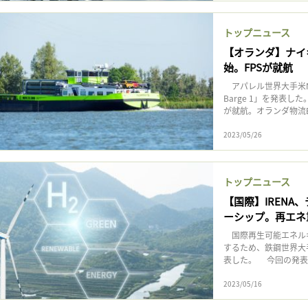
トップニュース
【オランダ】ナイ
始。FPSが就航
アパレル世界大手米N
Barge 1」を発表した。
が就航。オランダ物流BC
2023/05/26
トップニュース
【国際】IREN
ーシップ。再エネ
国際再生可能エネルギ
するため、鉄鋼世界大
表した。 今回の発表
2023/05/16