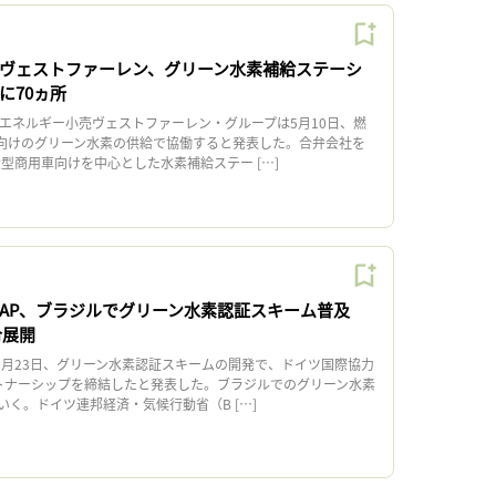
とヴェストファーレン、グリーン水素補給ステーシ
に70ヵ所
エネルギー小売ヴェストファーレン・グループは5月10日、燃
）向けのグリーン水素の供給で協働すると発表した。合弁会社を
大型商用車向けを中心とした水素補給ステー […]
とSAP、ブラジルでグリーン水素認証スキーム普及
令展開
は3月23日、グリーン水素認証スキームの開発で、ドイツ国際協力
ートナーシップを締結したと発表した。ブラジルでのグリーン水素
く。ドイツ連邦経済・気候行動省（B […]