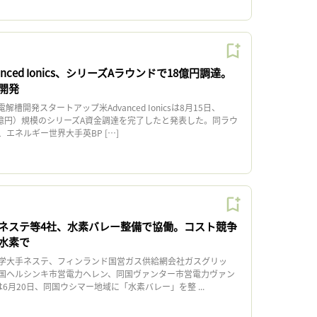
nced Ionics、シリーズAラウンドで18億円調達。
開発
開発スタートアップ米Advanced Ionicsは8月15日、
18億円）規模のシリーズA資金調達を完了したと発表した。同ラウ
エネルギー世界大手英BP […]
ネステ等4社、水素バレー整備で協働。コスト競争
水素で
学大手ネステ、フィンランド国営ガス供給網会社ガスグリッ
国ヘルシンキ市営電力ヘレン、同国ヴァンター市営電力ヴァン
6月20日、同国ウシマー地域に「水素バレー」を整 ...