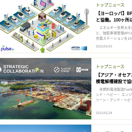
トップニュース
【ヨーロッパ】BP
と協働。100ヶ所
エネルギー世界大手英B
と、独駐車場管理APC
充電ステーションを10
2023/03/03
トップニュース
【アジア・オセアニア
模電解槽建設で協
米燃料電池製造FuelC
ンド・ヘビー・ エン
リーン・アンド・ヘビー
2023/02/24