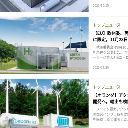
2023/10/15
トップニュース
【EU】欧州委、
に限定。11月23
欧州委員会は8月30
札条件を公表した。同
ーカーに最大8億ユーロ
2023/09/20
トップニュース
【オランダ】アク
開発へ。輸出も検
スペイン電力アクシオ
の国営インフラ各社は
を締結したと発表した。