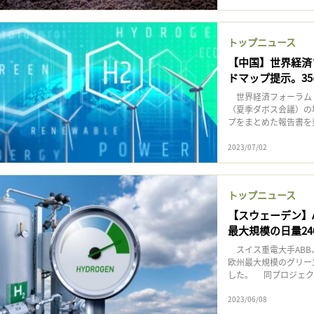
トップニュース
【中国】世界経済
ドマップ提示。3
世界経済フォーラム（
（夏季ダボス会議）の
プをまとめた報告書を
2023/07/02
トップニュース
【スウェーデン】
最大規模の日量24
スイス重電大手ABB、仏
欧州最大規模のグリーン
した。 同プロジェク
2023/06/08