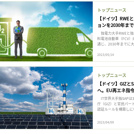
記事をお気に入りに保存するには
トップニュース
ログインが必要です
【ドイツ】RWE
ョンを2030年まで
ログイン
会員登録
独電力大手RWEと独
料電池自動車（FCV
通じ、2030年までに
2023/05/14
トップニュース
【ドイツ】GIZ
へ。EU再エネ指
IT世界大手独SAP
庁（GIZ）と官民パ
認証ルールを構築しにい
2023/04/09