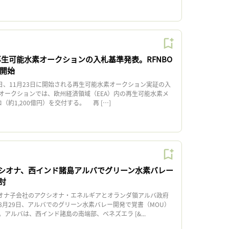
再生可能水素オークションの入札基準発表。RFNBO
日開始
日、11月23日に開始される再生可能水素オークション実証の入
オークションでは、欧州経済領域（EEA）内の再生可能水素メ
（約1,200億円）を交付する。 再 […]
シオナ、西インド諸島アルバでグリーン水素バレー
討
ナ子会社のアクシオナ・エネルギアとオランダ領アルバ政府
8月29日、アルバでのグリーン水素バレー開発で覚書（MOU）
アルバは、西インド諸島の南端部、ベネズエラ [&...