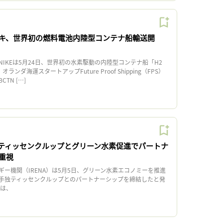
キ、世界初の燃料電池内陸型コンテナ船輸送開
IKEは5月24日、世界初の水素駆動の内陸型コンテナ船「H2
オランダ海運スタートアップFuture Proof Shipping（FPS）
TN […]
A、ティッセンクルップとグリーン水素促進でパートナ
重視
ー機関（IRENA）は5月5日、グリーン水素エコノミーを推進
手独ティッセンクルップとのパートナーシップを締結したと発
は、