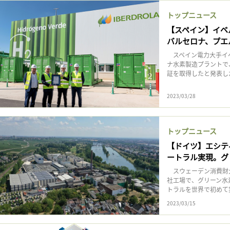
トップニュース
【スペイン】イベ
バルセロナ、プエ
スペイン電力大手イベ
ナ水素製造プラントで
証を取得したと発表し
2023/03/28
トップニュース
【ドイツ】エシテ
ートラル実現。グ
スウェーデン消費財大
社工場で、グリーン水
トラルを世界で初めて
2023/03/15