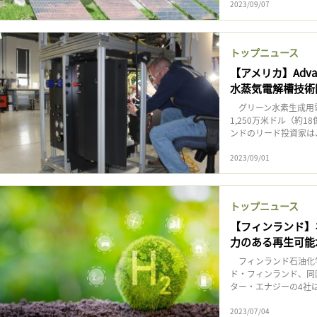
2023/09/07
トップニュース
【アメリカ】Adva
水蒸気電解槽技術
グリーン水素生成用電解槽
1,250万米ドル（約
ンドのリード投資家は、
2023/09/01
トップニュース
【フィンランド】
力のある再生可能
フィンランド石油化
ド・フィンランド、同
ター・エナジーの4社は
2023/07/04