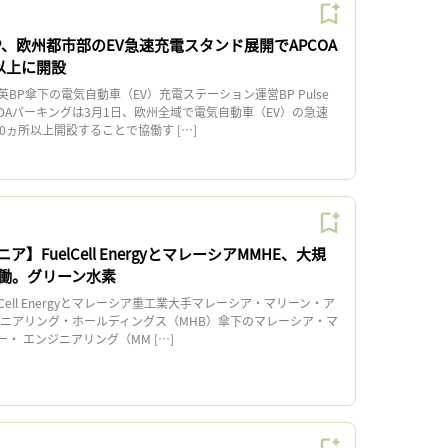
、欧州都市部のEV急速充電スタンド展開でAPCOA
以上に開設
P傘下の電気自動車（EV）充電ステーション運営BP Pulse
OAパーキングは3月1日、欧州全域で電気自動車（EV）の急速
0ヵ所以上開設することで協働す […]
】FuelCell EnergyとマレーシアMMHE、大規
働。グリーン水素
ell Energyとマレーシア重工業大手マレーシア・マリーン・ア
ジニアリング・ホールディングス（MHB）傘下のマレーシア・マ
・ エンジニアリング（MM […]