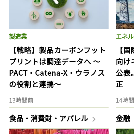
製造業
エネル
【戦略】製品カーボンフット
【国
プリントは調達データへ 〜
向け
PACT・Catena-X・ウラノス
公表
の役割と連携〜
正
13時間前
14時
食品・消費財・アパレル
金融