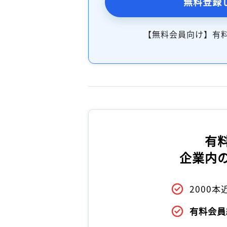
無料登録
【無料会員向け】有
有
企業内
2000
有料会員