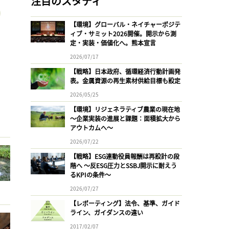
注目のスタディ
【環境】グローバル・ネイチャーポジテ
ィブ・サミット2026開催。開示から測
定・実装・価値化へ。熊本宣言
2026/07/17
【戦略】日本政府、循環経済行動計画発
表。金属資源の再生素材供給目標も設定
2026/05/25
【環境】リジェネラティブ農業の現在地
〜企業実装の進展と課題：面積拡大から
アウトカムへ〜
2026/07/22
【戦略】ESG連動役員報酬は再設計の段
階へ 〜反ESG圧力とSSBJ開示に耐えう
るKPIの条件〜
2026/07/27
【レポーティング】法令、基準、ガイド
ライン、ガイダンスの違い
2017/02/07