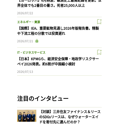
【ヨーロッパ】6月熱波、観測史上最高記録を更新。世
界全体でも2番目の暑さ。死者25,000人以上
2026/07/22
エネルギー・資源
【国際】IEA、重要鉱物見通し2026年版報告書。精製
や下流工程の分散では投資遅れ
2026/07/21
IT・ビジネスサービス
【日本】KPMGら、経済安全保障・地政学リスクサー
ベイ2026発表。約6割が中国縮小検討
2026/07/13
注目のインタビュー
【対談】三井住友ファイナンス＆リース
のSDGsリースは、なぜウォーターエイ
ドを寄付先に選んだのか？