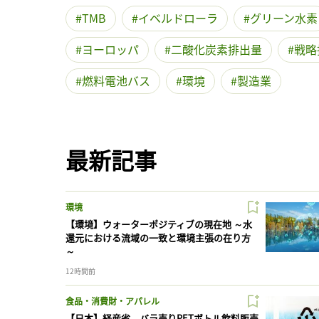
TMB
イベルドローラ
グリーン水素
ヨーロッパ
二酸化炭素排出量
戦略
燃料電池バス
環境
製造業
最新記事
環境
【環境】ウォーターポジティブの現在地 ～水
還元における流域の一致と環境主張の在り方
～
12時間前
食品・消費財・アパレル
【日本】経産省、バラ売りPETボトル飲料販売