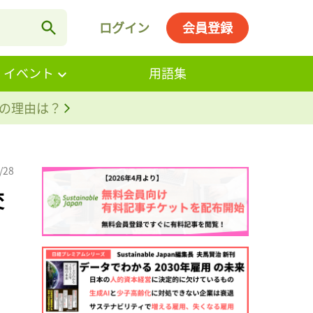
ログイン
会員登録
・イベント
用語集
。その理由は？
/28
交