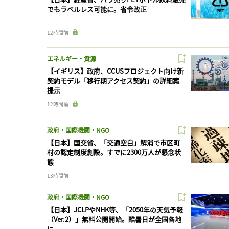
でもラベルレス可能に。省令改正
12時間前
エネルギー・資源
【イギリス】政府、CCUSプロジェクト向け新
契約モデル「移行期アクセス契約」の詳細案
提示
12時間前
政府・国際機関・NGO
【日本】国交省、「交通空白」解消で市区町
村の認定制度創設。すでに2300万人が懸念状
態
13時間前
政府・国際機関・NGO
【日本】JCLPやNHK等、「2050年の天気予報
（Ver.2）」無料公開開始。酷暑日が全国各地
に