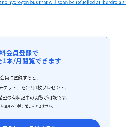
ano hydrogen bus that will soon be refuelled at Iberdrola's 
料会員登録で
を1本/月閲覧できます
料会員に登録すると、
チケット」を毎月1枚プレゼント。
希望の有料記事の閲覧が可能です。
トは翌月への繰り越しはできません。