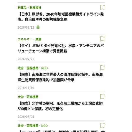
医薬品・医療福祉
【日本】厚労省、2040年地域医療構想ガイドライン発
表。自治体主導の態勢構築急務
2026/07/12
エネルギー・資源
【タイ】JERAとタイ発電公社、水素・アンモニアのバ
リューチェーン構築で覚書締結
2026/07/21
政府・国際機関・NGO
【国際】南極海に世界最大の海洋保護区誕生。南極海
洋生物資源保存条約で加盟国が合意
2016/11/16
大学・研究機関
【国際】北方林の樹冠、永久凍土融解から土壌炭素約
590億トン保護。初の定量化
2026/08/04
政府・国際機関・NGO