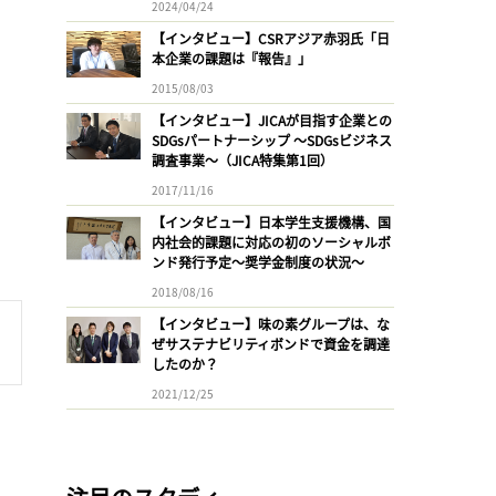
2024/04/24
【インタビュー】CSRアジア赤羽氏「日
本企業の課題は『報告』」
2015/08/03
【インタビュー】JICAが目指す企業との
SDGsパートナーシップ 〜SDGsビジネス
調査事業〜（JICA特集第1回）
2017/11/16
【インタビュー】日本学生支援機構、国
内社会的課題に対応の初のソーシャルボ
ンド発行予定〜奨学金制度の状況〜
2018/08/16
【インタビュー】味の素グループは、な
ぜサステナビリティボンドで資金を調達
したのか？
2021/12/25