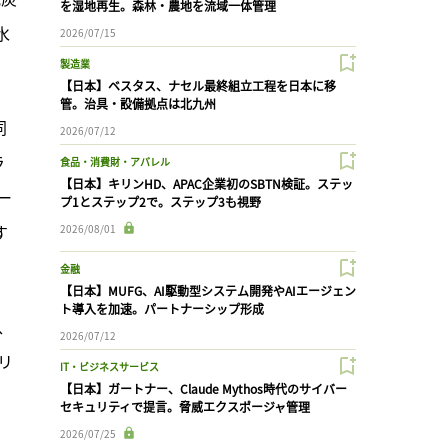
を湿地再生。森林・農地を流域一体管理
水
2026/07/15
製造業
【日本】ベスタス、ナセル最終組立工程を日本に移
管。治具・設備拠点は北九州
同
2026/07/12
ラ
食品・消費財・アパレル
【日本】キリンHD、APAC企業初のSBTN検証。ステッ
ー
プ1とステップ2で。ステップ3も視野
す
2026/08/01
金融
【日本】MUFG、AI駆動型システム開発やAIエージェン
ト導入を加速。パートナーシップ形成
、
2026/07/12
リ
IT・ビジネスサービス
【日本】ガートナー、Claude Mythos時代のサイバー
セキュリティで提言。脅威エクスポージャ管理
2026/07/25