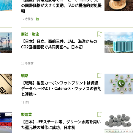
の国際価格が大きく変動。FAOが構造的対処提
唱
12時間前
商社・物流
【日本】日立、商船三井、JAL、海洋からの
CO2直接回収で共同実証へ。日本初
13時間前
戦略
【戦略】製品カーボンフットプリントは調達
データへ 〜PACT・Catena-X・ウラノスの役割
と連携〜
1日前
製造業
【日本】JFEスチール等、グリーン水素を用い
た還元鉄の試作に成功。日本初