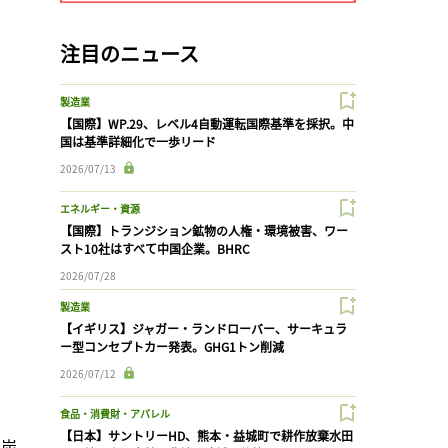
注目のニュース
製造業
【国際】WP.29、レベル4自動運転国際基準を採択。中
国は基準詳細化で一歩リード
2026/07/13
エネルギー・資源
【国際】トランジション鉱物の人権・環境被害、ワー
スト10社はすべて中国企業。BHRC
2026/07/28
製造業
【イギリス】ジャガー・ランドローバー、サーキュラ
ー型コンセプトカー発表。GHG1トン削減
2026/07/12
食品・消費財・アパレル
【日本】サントリーHD、熊本・益城町で耕作放棄水田
脱炭