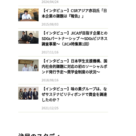
2024/04/24
【インタビュー】CSRアジア赤羽氏「日
本企業の課題は『報告』」
2015/08/03
【インタビュー】JICAが目指す企業との
SDGsパートナーシップ 〜SDGsビジネス
調査事業〜（JICA特集第1回）
2017/11/16
【インタビュー】日本学生支援機構、国
内社会的課題に対応の初のソーシャルボ
ンド発行予定〜奨学金制度の状況〜
2018/08/16
【インタビュー】味の素グループは、な
ぜサステナビリティボンドで資金を調達
したのか？
2021/12/25