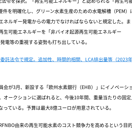
託法令を採択。「再生可能エネルギー」と認められる「再生可
要件を明確化し、グリーン水素生産のための水電解槽（PEM）
エネルギー発電からの電力でなければならないと規定した。ま
再生可能エネルギーを「非バイオ起源再生可能エネルギー
力発電等の重視する姿勢も打ち出している。
委託法令で規定。追加性、時間的相関、LCA排出量等（2023年
員会が3月、新設する「欧州水素銀行（EHB）」にイノベーシ
。オークションに選ばれると、今後10年間、重量当たりの固定
になっている。予算は最大8億ユーロが用意されている。
RFNBO由来の再生可能水素のコスト競争力を高めるという目