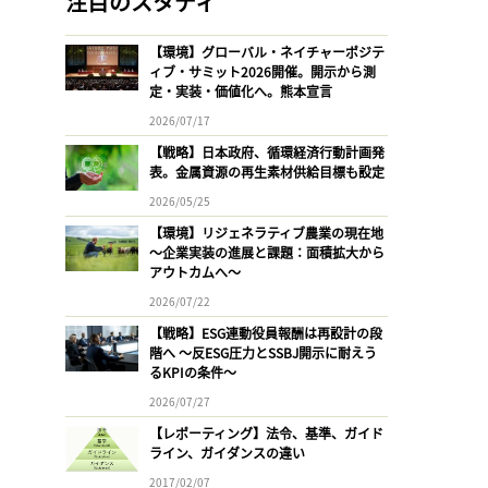
注目のスタディ
【環境】グローバル・ネイチャーポジテ
ィブ・サミット2026開催。開示から測
定・実装・価値化へ。熊本宣言
2026/07/17
【戦略】日本政府、循環経済行動計画発
表。金属資源の再生素材供給目標も設定
2026/05/25
【環境】リジェネラティブ農業の現在地
〜企業実装の進展と課題：面積拡大から
アウトカムへ〜
2026/07/22
【戦略】ESG連動役員報酬は再設計の段
階へ 〜反ESG圧力とSSBJ開示に耐えう
るKPIの条件〜
2026/07/27
【レポーティング】法令、基準、ガイド
ライン、ガイダンスの違い
2017/02/07