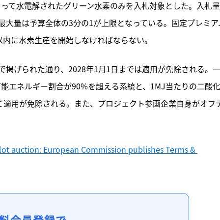
よって水電解されたグリーン水素のみを入札対象とした。入札
最大量は予算全体の3分の1が上限となっている。固定プレミア
年以内に水素生産を開始しなければならない。
掲げられた通り、2028年1月1日までは適用が免除される。
可能エネルギー割合が90%を超える系統と、1MJ当たりの二酸
して適用が免除される。また、プロジェクト参画企業自身がオフ
t auction: European Commission publishes Terms & 
料会員登録で