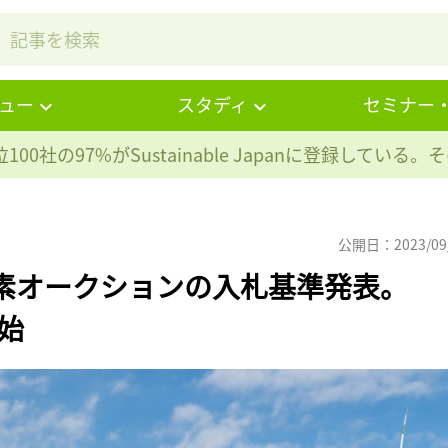
ュー
スタディ
セミナー
100社の97%が
Sustainable Japanに登録している
公開日：2023/09
素オークションの入札基準発表。
開始