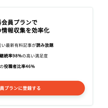
料会員プランで
の情報収集を効率化
本近い最新有料記事が
読み放題
継続率98%
の高い満足度
の
役職者比率46%
員プランに登録する