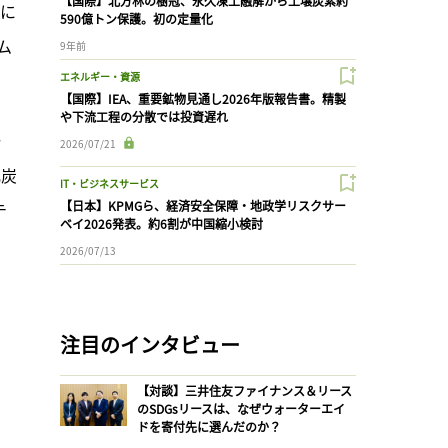
【国際】北方林の樹冠、永久凍土融解から土壌炭素約
量に
590億トン保護。初の定量化
ム
9年前
エネルギー・資源
【国際】IEA、重要鉱物見通し2026年版報告書。精製
や下流工程の分散では投資遅れ
一
2026/07/21
化炭
IT・ビジネスサービス
【日本】KPMGら、経済安全保障・地政学リスクサー
テ
ベイ2026発表。約6割が中国縮小検討
2026/07/13
注目のインタビュー
【対談】三井住友ファイナンス＆リース
のSDGsリースは、なぜウォーターエイ
ドを寄付先に選んだのか？