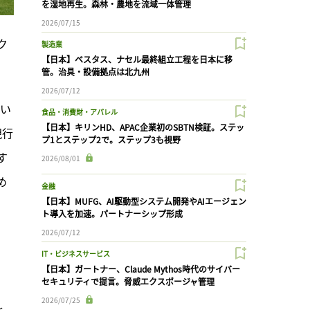
を湿地再生。森林・農地を流域一体管理
2026/07/15
ク
製造業
【日本】ベスタス、ナセル最終組立工程を日本に移
管。治具・設備拠点は北九州
2026/07/12
てい
食品・消費財・アパレル
【日本】キリンHD、APAC企業初のSBTN検証。ステッ
現行
プ1とステップ2で。ステップ3も視野
す
2026/08/01
め
金融
【日本】MUFG、AI駆動型システム開発やAIエージェン
ト導入を加速。パートナーシップ形成
2026/07/12
IT・ビジネスサービス
【日本】ガートナー、Claude Mythos時代のサイバー
セキュリティで提言。脅威エクスポージャ管理
2026/07/25