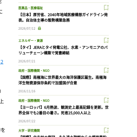
能
医薬品・医療福祉
に
【日本】厚労省、2040年地域医療構想ガイドライン発
表。自治体主導の態勢構築急務
2026/07/12
エネルギー・資源
【タイ】JERAとタイ発電公社、水素・アンモニアのバ
リューチェーン構築で覚書締結
2
2026/07/21
政府・国際機関・NGO
【国際】南極海に世界最大の海洋保護区誕生。南極海
洋生物資源保存条約で加盟国が合意
ョ
2016/11/16
上
政府・国際機関・NGO
【ヨーロッパ】6月熱波、観測史上最高記録を更新。世
界全体でも2番目の暑さ。死者25,000人以上
2026/07/22
的を
大学・研究機関