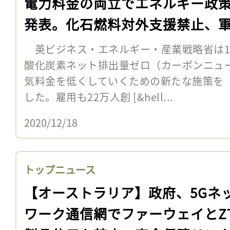
電力料金の両立でエネルギー政
発表。化石燃料対外支援禁止、
でのSAF使用も
英ビジネス・エネルギー・産業戦略省は12月
酸化炭素ネット排出量ゼロ（カーボンニュ
気料金を低くしていくための新たな施策を
した。雇用も22万人創 [&hell...
2020/12/18
トップニュース
【オーストラリア】政府、5Gネ
ワーク通信網でファーウェイとZ