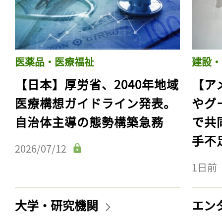
医薬品・医療福祉
建設・
【日本】厚労省、2040年地域
【ア
医療構想ガイドライン発表。
やグ
自治体主導の態勢構築急務
で共
手不
2026/07/12
1日前
大学・研究機関
エン