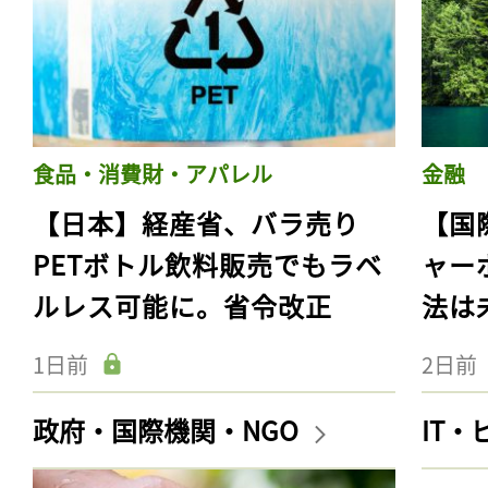
食品・消費財・アパレル
金融
【日本】経産省、バラ売り
【国
PETボトル飲料販売でもラベ
ャー
ルレス可能に。省令改正
法は
1日前
2日前
政府・国際機関・NGO
IT