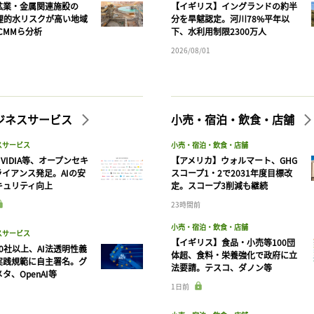
鉱業・金属関連施設の
【イギリス】イングランドの約半
物理的水リスクが高い地域
分を旱魃認定。河川78%平年以
CMMら分析
下、水利用制限2300万人
2026/08/01
ビジネスサービス
小売・宿泊・飲食・店舗
スサービス
小売・宿泊・飲食・店舗
VIDIA等、オープンセキ
【アメリカ】ウォルマート、GHG
ライアンス発足。AIの安
スコープ1・2で2031年度目標改
キュリティ向上
定。スコープ3削減も継続
23時間前
小売・宿泊・飲食・店舗
スサービス
【イギリス】食品・小売等100団
90社以上、AI法透明性義
体超、食料・栄養強化で政府に立
実践規範に自主署名。グ
法要請。テスコ、ダノン等
タ、OpenAI等
1日前