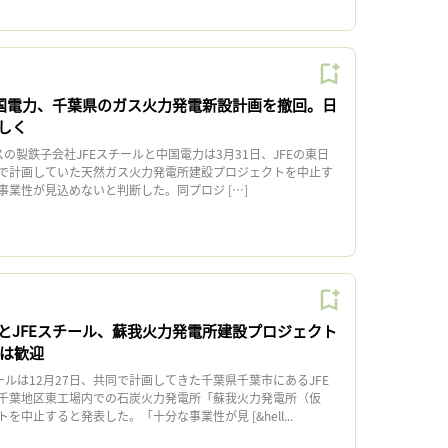
中国電力、千葉県のガス火力発電新設計画を撤回。日
しく
の製鉄子会社JFEスチールと中国電力は3月31日、JFEの東日
で計画していた天然ガス火力発電所建設プロジェクトを中止す
事業性が見込めないと判断した。同プロジ […]
とJFEスチール、蘇我火力発電所建設プロジェクト
Oは歓迎
ルは12月27日、共同で計画してきた千葉県千葉市にあるJFE
千葉地区東工場内での石炭火力発電所「蘇我火力発電所（仮
中止すると発表した。「十分な事業性が見 [&hell...