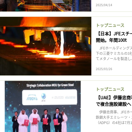
2025/04/14
トップニュース
【日本】JFEス
開始。年間100t
JFEホールディング
下の三菱ケミカルの3
てメタノールを製造し、プ
2025/03/26
トップニュース
【UAE】伊藤忠
で複合施設建設へ
伊藤忠商事、JFEホー
鉄鋼大手エミレーツ・
（ADPG）の4社は7