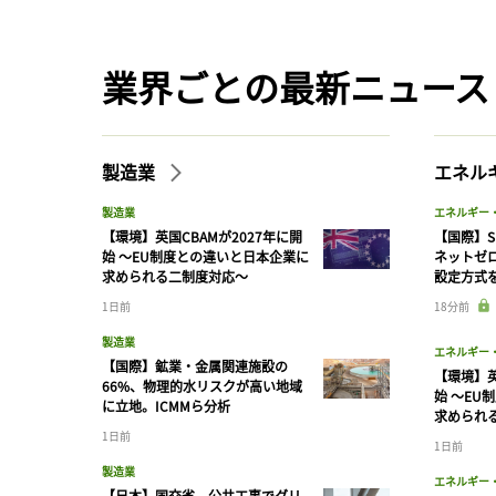
業界ごとの最新ニュース
製造業
エネル
製造業
エネルギー
【環境】英国CBAMが2027年に開
【国際】S
始 〜EU制度との違いと日本企業に
ネットゼ
求められる二制度対応〜
設定方式
1日前
18分前
製造業
エネルギー
【国際】鉱業・金属関連施設の
【環境】英
66%、物理的水リスクが高い地域
始 〜EU
に立地。ICMMら分析
求められ
1日前
1日前
製造業
エネルギー
【日本】国交省、公共工事でグリ