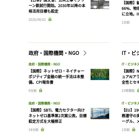
【国際】
ーン鉄試行開始。2030年以降の本
66%、
格活用目標も設定
に立地。I
2026/08/02
1日前
政府・国際機関・NGO
IT・
政府・国際機関・NGO
IT・ビジネ
【国際】ネットゼロ・ネイチャー
【国際】N
ポジティブ金融の統一手法は未整
ュアAIア
備。CPI報告書
全性とセ
9分前
23時間前
政府・国際機関・NGO
IT・ビジネ
【国際】SBTi、電力セクター向け
【EU】1
ネットゼロ基準第2次案公表。目標
務遵守の
設定方式を大幅修正
ーグル、メ
18分前
1日前