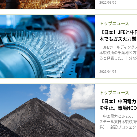
2022/09/02
トップニュース
【日本】JFEと
本でもガス火力厳
JFEホールディングス
本製鉄所の千葉地区内
ると発表した。十分な
2021/04/06
トップニュース
【日本】中国電力
を中止。環境NG
中国電力とJFEスチー
スチール東日本製鉄所
称）」新設プロジェクトを