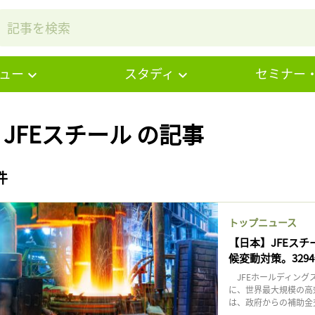
ュー
スタディ
セミナー
# JFEスチール の記事
件
トップニュース
【日本】JFEス
候変動対策。329
JFEホールディングス
に、世界最大規模の高
は、政府からの補助金交付