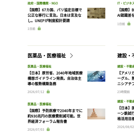
政府・国際機関・NGO
IT・ビジネ
【国際】67カ国、パリ協定目標で
【国際】B
公正な移行に言及。日本は言及な
AI認識差
し。UNEPが制度設計要請
1日前
1日前
医薬品・医療福祉
建設・
医薬品・医療福祉
建設・不動
【日本】厚労省、2040年地域医療
【アメリ
構想ガイドライン発表。自治体主
ーグル、
導の態勢構築急務
ニシアチ
2026/07/12
23時間前
建設・不動
医薬品・医療福祉
【日本】
【国際】予防医療で2040年までに
ーン鉄試行
約930兆円の医療費削減可能。世
格活用目
界経済フォーラム報告書
2026/08/02
2026/07/03