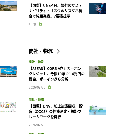
【国際】UNEP FI、銀行のサステ
ナビリティ・リスクのリスマネ統
合で枠組発表。7要素提示
1日前
商社・物流
商社・物流
【ASEAN】CORSIA向けカーボン
クレジット、今後10年で1.4兆円の
機会。ボーイングら分析
2026/07/30
商社・物流
【国際】DNV、船上炭素回収・貯
留（OCCS）の性能測定・検証フ
レームワークを発行
2026/07/29