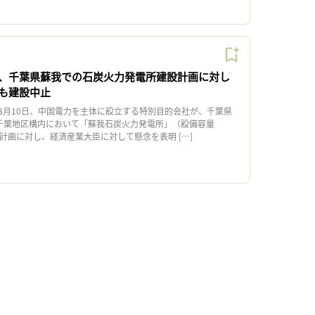
、千葉県蘇我での石炭火力発電所建設計画に対し
も建設中止
月10日、中国電力を主体に設立する特別目的会社が、千葉県
ル千葉地区構内において「蘇我石炭火力発電所」（設備容量
する計画に対し、経済産業大臣に対して懸念を表明 […]