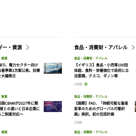
記事をお気に入りに保存するには
ログインが必要です
ログイン
会員登録
ギー・資源
食品・消費財・アパレル
・資源
食品・消費財・アパレル
BTi、電力セクター向け
【イギリス】食品・小売等100団
ロ基準第2次案公表。目標
体超、食料・栄養強化で政府に立
を大幅修正
法要請。テスコ、ダノン等
1日前
・資源
食品・消費財・アパレル
国CBAMが2027年に開
【国際】FAO、「持続可能な畜産
制度との違いと日本企業に
変革のためのグローバル行動計
る二制度対応〜
画」採択。初の包括計画
2日前
・資源
食品・消費財・アパレル