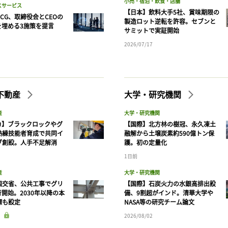
小売・宿泊・飲食・店舗
スサービス
【日本】飲料大手5社、賞味期限の
CG、取締役会とCEOの
製造ロット逆転を許容。セブンと
を埋める3施策を提言
サミットで実証開始
2026/07/17
不動産
大学・研究機関
産
大学・研究機関
カ】ブラックロックやグ
【国際】北方林の樹冠、永久凍土
熟練技能者育成で共同イ
融解から土壌炭素約590億トン保
ブ創設。人手不足解消
護。初の定量化
1日前
産
大学・研究機関
国交省、公共工事でグリ
【国際】石炭火力の水銀高排出設
開始。2030年以降の本
備、9割超がインド。清華大学や
標も設定
NASA等の研究チーム論文
2026/08/02