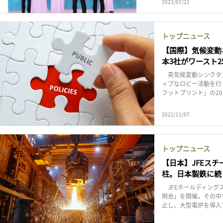
2023/07/21
トップニュース
【国際】気候変動
本3社がワースト2
英気候変動シンクタンク
ィブなロビー活動を行
フットプリント」の20
2022/11/07
トップニュース
【日本】JFEス
柱。日本製鉄に続
JFEホールディング
明会」を開催。その中
止し、大型電炉を導入