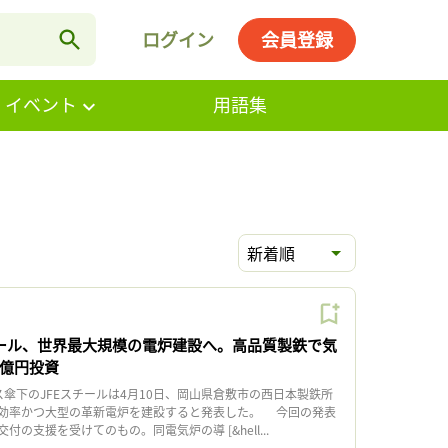
ログイン
会員登録
・イベント
用語集
新着順
チール、世界最大規模の電炉建設へ。高品質製鉄で気
4億円投資
傘下のJFEスチールは4月10日、岡山県倉敷市の西日本製鉄所
効率かつ大型の革新電炉を建設すると発表した。 今回の発表
の支援を受けてのもの。同電気炉の導 [&hell...