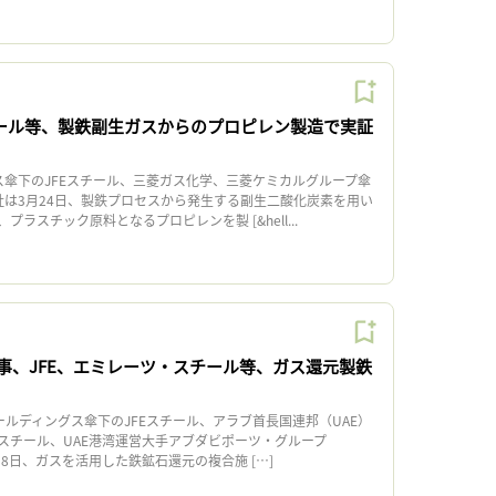
チール等、製鉄副生ガスからのプロピレン製造で実証
ス傘下のJFEスチール、三菱ガス化学、三菱ケミカルグループ傘
社は3月24日、製鉄プロセスから発生する副生二酸化炭素を用い
ラスチック原料となるプロピレンを製 [&hell...
商事、JFE、エミレーツ・スチール等、ガス還元製鉄
ルディングス傘下のJFEスチール、アラブ首長国連邦（UAE）
スチール、UAE港湾運営大手アブダビポーツ・グループ
月18日、ガスを活用した鉄鉱石還元の複合施 […]