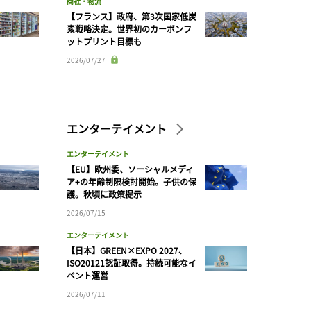
商社・物流
【フランス】政府、第3次国家低炭
素戦略決定。世界初のカーボンフ
ットプリント目標も
2026/07/27
エンターテイメント
エンターテイメント
【EU】欧州委、ソーシャルメディ
ア+の年齢制限検討開始。子供の保
護。秋頃に政策提示
2026/07/15
エンターテイメント
【日本】GREEN×EXPO 2027、
ISO20121認証取得。持続可能なイ
ベント運営
2026/07/11