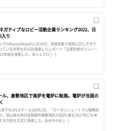
ネガティブなロビー活動企業ランキング2022、日
5入り
InfluenceMapは11月24日、気候変動で政府に対しネガテ
っている世界大手25社発表したレポート「企業気候ポリシー・
22年版を発表した。米シェブロ […]
チール、倉敷地区で高炉を電炉に転換。電炉が当面の
く
ス傘下のJFEスチールは9月1日、「カーボンニュートラル戦略説
で、岡山県の西日本製鉄所倉敷地区の高炉1基を2027年にも休
する方針を正式に発表した。仙台市の仙 […]