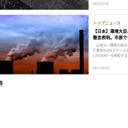
2018/12/28
トップニュース
【日本】環境大臣
懸念表明。市原で
山本公一環境大臣は3
千葉市のJFEスチー
1,070GW）を新設
2017/03/24
件