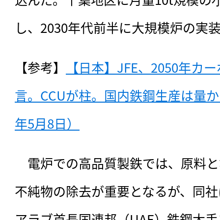
し、2030年代前半に大規模炉の実
【参考】
【日本】JFE、2050年
言。CCUが柱。国内鉄鋼生産は量か
年5月8日）
　電炉での高品質製鉄では、原料と
不純物の除去が重要となるが、同社
アラブ首長国連邦（UAE）鉄鋼大