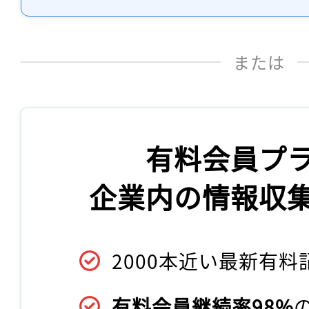
または
有料会員プ
企業内の情報収
2000本近い最新有料
有料会員継続率98%