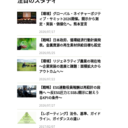
注目のスタディ
【環境】グローバル・ネイチャーポジテ
ィブ・サミット2026開催。開示から測
定・実装・価値化へ。熊本宣言
2026/07/17
【戦略】日本政府、循環経済行動計画発
表。金属資源の再生素材供給目標も設定
2026/05/25
【環境】リジェネラティブ農業の現在地
〜企業実装の進展と課題：面積拡大から
アウトカムへ〜
2026/07/22
【戦略】ESG連動役員報酬は再設計の段
階へ 〜反ESG圧力とSSBJ開示に耐えう
るKPIの条件〜
2026/07/27
【レポーティング】法令、基準、ガイド
ライン、ガイダンスの違い
2017/02/07