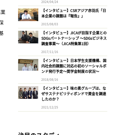
2024/04/24
【インタビュー】CSRアジア赤羽氏「日
売業
本企業の課題は『報告』」
保
2015/08/03
基
【インタビュー】JICAが目指す企業との
SDGsパートナーシップ 〜SDGsビジネス
調査事業〜（JICA特集第1回）
2017/11/16
【インタビュー】日本学生支援機構、国
内社会的課題に対応の初のソーシャルボ
ンド発行予定〜奨学金制度の状況〜
2018/08/16
【インタビュー】味の素グループは、な
ぜサステナビリティボンドで資金を調達
したのか？
2021/12/25