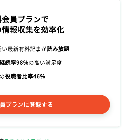
料会員プランで
の情報収集を効率化
本近い最新有料記事が
読み放題
継続率98%
の高い満足度
の
役職者比率46%
員プランに登録する