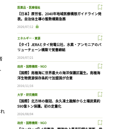
医薬品・医療福祉
【日本】厚労省、2040年地域医療構想ガイドライン発
表。自治体主導の態勢構築急務
2026/07/12
エネルギー・資源
【タイ】JERAとタイ発電公社、水素・アンモニアのバ
リューチェーン構築で覚書締結
者
2026/07/21
政府・国際機関・NGO
人
【国際】南極海に世界最大の海洋保護区誕生。南極海
洋生物資源保存条約で加盟国が合意
2016/11/16
大学・研究機関
【国際】北方林の樹冠、永久凍土融解から土壌炭素約
590億トン保護。初の定量化
これ
2026/08/04
政府・国際機関・NGO