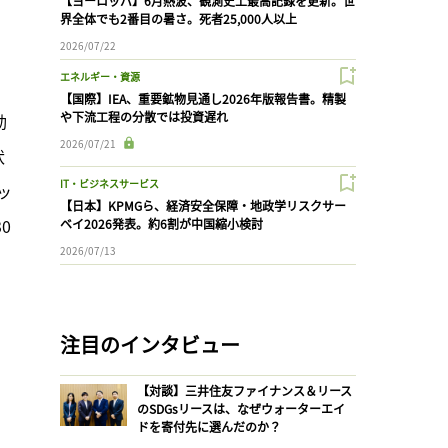
【ヨーロッパ】6月熱波、観測史上最高記録を更新。世
界全体でも2番目の暑さ。死者25,000人以上
2026/07/22
エネルギー・資源
【国際】IEA、重要鉱物見通し2026年版報告書。精製
や下流工程の分散では投資遅れ
動
2026/07/21
状
IT・ビジネスサービス
ッ
【日本】KPMGら、経済安全保障・地政学リスクサー
0
ベイ2026発表。約6割が中国縮小検討
2026/07/13
注目のインタビュー
【対談】三井住友ファイナンス＆リース
のSDGsリースは、なぜウォーターエイ
ドを寄付先に選んだのか？