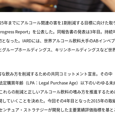
2025年までにアルコール関連の害を1割削減する目標に向けた取
rogress Report」を公表した。同報告書の発表は3年目。持続
来初となった。IARDには、世界アルコール飲料大手のABインベ
サヒグループホールディングス、キリンホールディングスなど世
の有害な飲み方を削減するための共同コミットメント宣言。その中
年齢（LPA：Legal Purchase Age）以下のいわゆる未
これらの削減と正しいアルコール飲料の嗜み方を推進するため
開していくことを決めた。今回その4年目となった2015年の取
センチュア・ストラテジーが開発した主要業績評価指標を基と