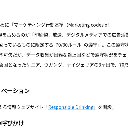
ーケティング行動基準（Marketing codes of 
な内容を占めるのが「印刷物、放送、デジタルメディアでの広告活
っているものに限定する"70/30ルール"の遵守」。この遵守
不可欠だが、データ収集が困難な途上国などで遵守状況をチェ
国となったケニア、ウガンダ、ナイジェリアの3ヶ国で、70/3
ノベーション
伝える情報ウェブサイト「
Responsible Drinking
」を開設。
の呼びかけ