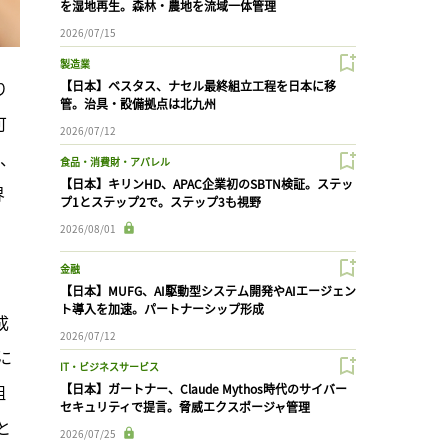
を湿地再生。森林・農地を流域一体管理
2026/07/15
製造業
り
【日本】ベスタス、ナセル最終組立工程を日本に移
管。治具・設備拠点は北九州
可
2026/07/12
ブ、
食品・消費財・アパレル
【日本】キリンHD、APAC企業初のSBTN検証。ステッ
界
プ1とステップ2で。ステップ3も視野
2026/08/01
金融
【日本】MUFG、AI駆動型システム開発やAIエージェン
ト導入を加速。パートナーシップ形成
成
2026/07/12
に
IT・ビジネスサービス
組
【日本】ガートナー、Claude Mythos時代のサイバー
セキュリティで提言。脅威エクスポージャ管理
と
2026/07/25