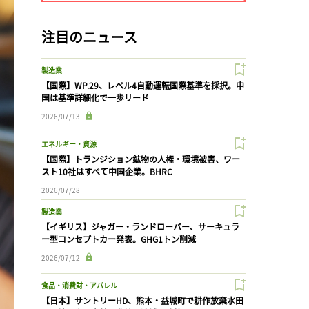
注目のニュース
製造業
【国際】WP.29、レベル4自動運転国際基準を採択。中
国は基準詳細化で一歩リード
2026/07/13
エネルギー・資源
【国際】トランジション鉱物の人権・環境被害、ワー
スト10社はすべて中国企業。BHRC
2026/07/28
製造業
【イギリス】ジャガー・ランドローバー、サーキュラ
ー型コンセプトカー発表。GHG1トン削減
2026/07/12
食品・消費財・アパレル
【日本】サントリーHD、熊本・益城町で耕作放棄水田