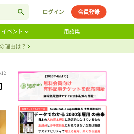
ログイン
会員登録
・イベント
用語集
。その理由は？
/12
向