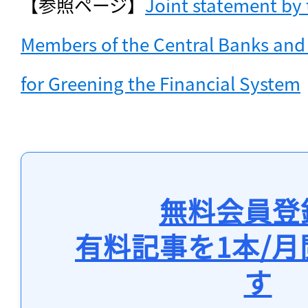
【参照ページ】
Joint statement by 
Members of the Central Banks and
for Greening the Financial System
無料会員登
有料記事を1本/
す