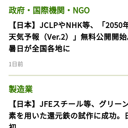
政府・国際機関・NGO
【日本】JCLPやNHK等、「2050
天気予報（Ver.2）」無料公開開
暑日が全国各地に
1日前
製造業
【日本】JFEスチール等、グリー
素を用いた還元鉄の試作に成功。
初