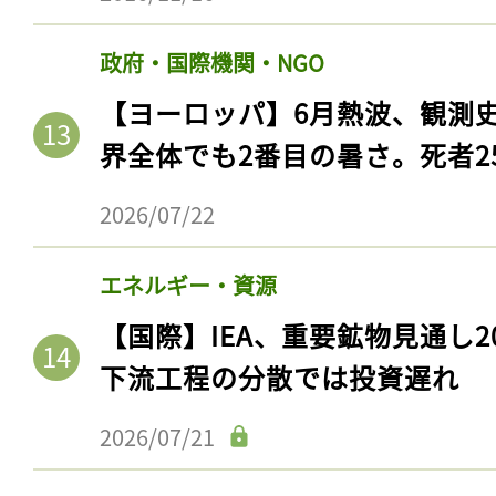
ログイン
政府・国際機関・NGO
【ヨーロッパ】6月熱波、観測
会員登録
界全体でも2番目の暑さ。死者25
2026/07/22
エネルギー・資源
【国際】IEA、重要鉱物見通し2
下流工程の分散では投資遅れ
2026/07/21