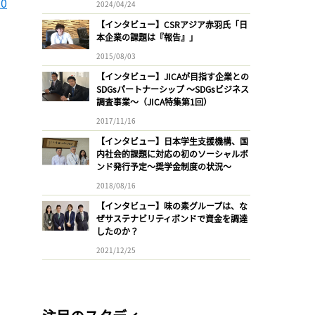
0
2024/04/24
【インタビュー】CSRアジア赤羽氏「日
本企業の課題は『報告』」
2015/08/03
【インタビュー】JICAが目指す企業との
SDGsパートナーシップ 〜SDGsビジネス
調査事業〜（JICA特集第1回）
2017/11/16
【インタビュー】日本学生支援機構、国
内社会的課題に対応の初のソーシャルボ
ンド発行予定〜奨学金制度の状況〜
2018/08/16
【インタビュー】味の素グループは、な
ぜサステナビリティボンドで資金を調達
したのか？
2021/12/25