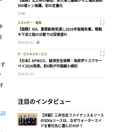
【国際】北方林の樹冠、永久凍土融解から土壌炭素約
590億トン保護。初の定量化
2日前
エネルギー・資源
中
【国際】IEA、重要鉱物見通し2026年版報告書。精製
や下流工程の分散では投資遅れ
完
2026/07/21
IT・ビジネスサービス
【日本】KPMGら、経済安全保障・地政学リスクサー
いず
ベイ2026発表。約6割が中国縮小検討
ジ
2026/07/13
す
注目のインタビュー
10
【対談】三井住友ファイナンス＆リース
のSDGsリースは、なぜウォーターエイ
ドを寄付先に選んだのか？