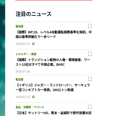
注目のニュース
製造業
【国際】WP.29、レベル4自動運転国際基準を採択。中
国は基準詳細化で一歩リード
2026/07/13
エネルギー・資源
【国際】トランジション鉱物の人権・環境被害、ワー
スト10社はすべて中国企業。BHRC
2026/07/28
製造業
【イギリス】ジャガー・ランドローバー、サーキュラ
ー型コンセプトカー発表。GHG1トン削減
2026/07/12
食品・消費財・アパレル
【日本】サントリーHD、熊本・益城町で耕作放棄水田