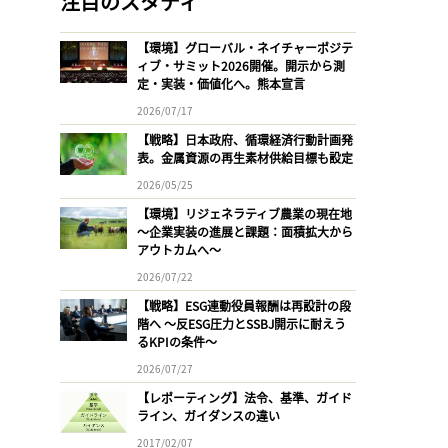
注目のスタディ
【環境】グローバル・ネイチャーポジテ
ィブ・サミット2026開催。開示から測
定・実装・価値化へ。熊本宣言
2026/07/17
【戦略】日本政府、循環経済行動計画発
表。金属資源の再生素材供給目標も設定
2026/05/25
【環境】リジェネラティブ農業の現在地
〜企業実装の進展と課題：面積拡大から
アウトカムへ〜
2026/07/22
【戦略】ESG連動役員報酬は再設計の段
階へ 〜反ESG圧力とSSBJ開示に耐えう
るKPIの条件〜
2026/07/27
【レポーティング】法令、基準、ガイド
ライン、ガイダンスの違い
2017/02/07