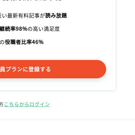
本近い最新有料記事が
読み放題
継続率98%
の高い満足度
の
役職者比率46%
員プランに登録する
方
こちらからログイン