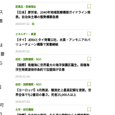
医薬品・医療福祉
ス
【日本】厚労省、2040年地域医療構想ガイドライン発
表。自治体主導の態勢構築急務
着
2026/07/12
エネルギー・資源
【タイ】JERAとタイ発電公社、水素・アンモニアのバ
は
リューチェーン構築で覚書締結
2026/07/21
重要
政府・国際機関・NGO
ら
【国際】南極海に世界最大の海洋保護区誕生。南極海
洋生物資源保存条約で加盟国が合意
2016/11/16
政府・国際機関・NGO
国
【ヨーロッパ】6月熱波、観測史上最高記録を更新。世
界全体でも2番目の暑さ。死者25,000人以上
2026/07/22
認可
大学・研究機関
3