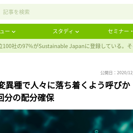
ュー
スタディ
セミナー
100社の97%が
Sustainable Japanに登録している
公開日：2020/12
変異種で人々に落ち着くよう呼びか
億回分の配分確保