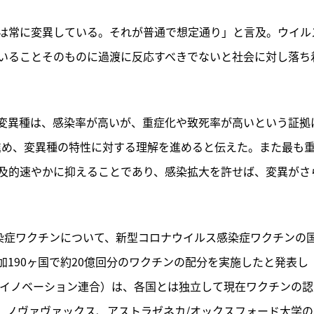
は常に変異している。それが普通で想定通り」と言及。ウイル
いることそのものに過渡に反応すべきでないと社会に対し落ち
変異種は、感染率が高いが、重症化や致死率が高いという証拠
進め、変異種の特性に対する理解を進めると伝えた。また最も
及的速やかに抑えることであり、感染拡大を許せば、変異がさ
感染症ワクチンについて、新型コロナウイルス感染症ワクチンの
加190ヶ国で約20億回分のワクチンの配分を実施したと発表し
行対策イノベーション連合）は、各国とは独立して現在ワクチンの
、ノヴァヴァックス、アストラゼネカ/オックスフォード大学の