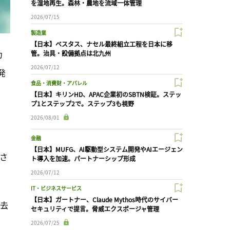
を湿地再生。森林・農地を流域一体管理
2026/07/15
製造業
【日本】ベスタス、ナセル最終組立工程を日本に移
カ
管。治具・設備拠点は北九州
2026/07/12
発
食品・消費財・アパレル
【日本】キリンHD、APAC企業初のSBTN検証。ステッ
プ1とステップ2で。ステップ3も視野
2026/08/01
、
金融
【日本】MUFG、AI駆動型システム開発やAIエージェン
さ
ト導入を加速。パートナーシップ形成
2026/07/12
IT・ビジネスサービス
【日本】ガートナー、Claude Mythos時代のサイバー
過去
セキュリティで提言。脅威エクスポージャ管理
2026/07/25