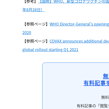
【参考】
【国際】WHO、新型コロナワクチンの国
年8月28日）
【参照ページ】
WHO Director-General's opening 
2020
【参照ページ】
COVAX announces additional deal
global rollout starting Q1 2021
無
有料記事
無
有料記事の「閲覧