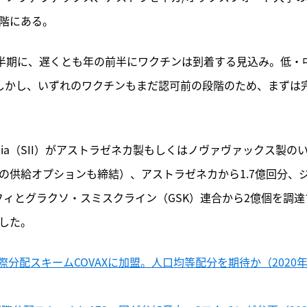
段階にある。
四半期に、遅くとも年の前半にワクチンは到着する見込み。低・
。しかし、いずれのワクチンもまだ認可前の段階のため、まずは
of India（SII）がアストラゼネカ製もしくはノヴァヴァックス製の
の供給オプションも締結）、アストラゼネカから1.7億回分、
ィとグラクソ・スミスクライン（GSK）連合から2億個を調達
した。
配スキームCOVAXに加盟。人口均等配分を期待か（2020年