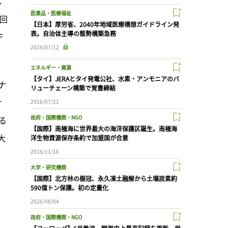
し
医薬品・医療福祉
回
【日本】厚労省、2040年地域医療構想ガイドライン発
表。自治体主導の態勢構築急務
F
2026/07/12
エネルギー・資源
【タイ】JERAとタイ発電公社、水素・アンモニアのバ
ナ
リューチェーン構築で覚書締結
サ
2026/07/21
政府・国際機関・NGO
る
【国際】南極海に世界最大の海洋保護区誕生。南極海
大
洋生物資源保存条約で加盟国が合意
2016/11/16
大学・研究機関
【国際】北方林の樹冠、永久凍土融解から土壌炭素約
590億トン保護。初の定量化
2026/08/04
政府・国際機関・NGO