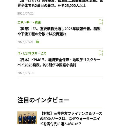
【ヨーロッパ】6月熱波、観測史上最高記録を更新。世
界全体でも2番目の暑さ。死者25,000人以上
2026/07/22
エネルギー・資源
【国際】IEA、重要鉱物見通し2026年版報告書。精製
や下流工程の分散では投資遅れ
2026/07/21
IT・ビジネスサービス
【日本】KPMGら、経済安全保障・地政学リスクサー
ベイ2026発表。約6割が中国縮小検討
2026/07/13
注目のインタビュー
【対談】三井住友ファイナンス＆リース
のSDGsリースは、なぜウォーターエイ
ドを寄付先に選んだのか？