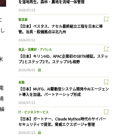
を湿地再生。森林・農地を流域一体管理
2026/07/15
と
製造業
【日本】ベスタス、ナセル最終組立工程を日本に移
表し
管。治具・設備拠点は北九州
2026/07/12
食品・消費財・アパレル
【日本】キリンHD、APAC企業初のSBTN検証。ステッ
米
プ1とステップ2で。ステップ3も視野
2026/08/01
金融
電
【日本】MUFG、AI駆動型システム開発やAIエージェン
ト導入を加速。パートナーシップ形成
場
2026/07/12
繰
IT・ビジネスサービス
【日本】ガートナー、Claude Mythos時代のサイバー
セキュリティで提言。脅威エクスポージャ管理
2026/07/25