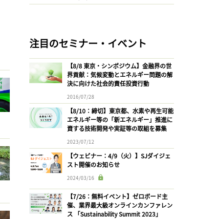
注目のセミナー・イベント
【8/8 東京・シンポジウム】金融界の世
界貢献：気候変動とエネルギー問題の解
決に向けた社会的責任投資行動
2016/07/28
【8/10：締切】東京都、水素や再生可能
エネルギー等の「新エネルギー」推進に
資する技術開発や実証等の取組を募集
2023/07/12
【ウェビナー：4/9（火）】SJダイジェ
スト開催のお知らせ
2024/03/16
【7/26：無料イベント】ゼロボード主
催、業界最大級オンラインカンファレン
ス 「Sustainability Summit 2023」