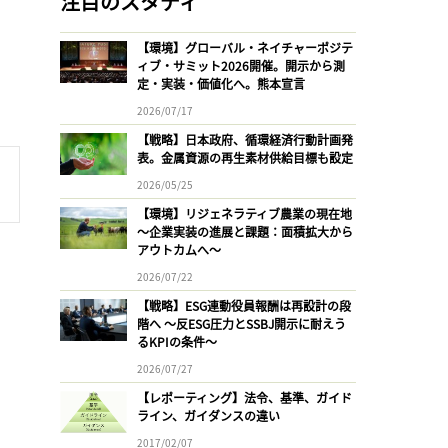
注目のスタディ
【環境】グローバル・ネイチャーポジテ
ィブ・サミット2026開催。開示から測
定・実装・価値化へ。熊本宣言
2026/07/17
【戦略】日本政府、循環経済行動計画発
表。金属資源の再生素材供給目標も設定
2026/05/25
【環境】リジェネラティブ農業の現在地
〜企業実装の進展と課題：面積拡大から
アウトカムへ〜
2026/07/22
【戦略】ESG連動役員報酬は再設計の段
階へ 〜反ESG圧力とSSBJ開示に耐えう
るKPIの条件〜
2026/07/27
【レポーティング】法令、基準、ガイド
ライン、ガイダンスの違い
2017/02/07