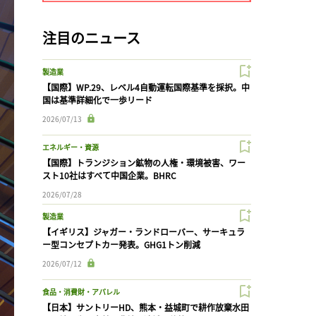
注目のニュース
製造業
【国際】WP.29、レベル4自動運転国際基準を採択。中
国は基準詳細化で一歩リード
2026/07/13
エネルギー・資源
【国際】トランジション鉱物の人権・環境被害、ワー
スト10社はすべて中国企業。BHRC
2026/07/28
製造業
【イギリス】ジャガー・ランドローバー、サーキュラ
ー型コンセプトカー発表。GHG1トン削減
2026/07/12
食品・消費財・アパレル
【日本】サントリーHD、熊本・益城町で耕作放棄水田