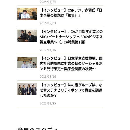
2024/04/24
【インタビュー】CSRアジア赤羽氏「日
本企業の課題は『報告』」
2015/08/03
【インタビュー】JICAが目指す企業との
SDGsパートナーシップ 〜SDGsビジネス
調査事業〜（JICA特集第1回）
2017/11/16
【インタビュー】日本学生支援機構、国
内社会的課題に対応の初のソーシャルボ
ンド発行予定〜奨学金制度の状況〜
2018/08/16
【インタビュー】味の素グループは、な
ぜサステナビリティボンドで資金を調達
したのか？
2021/12/25