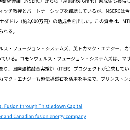
会議（NSERC）からの「Alliance Grant」助成金も獲得
ッチ教授とパートナーシップを締結しているが、NSERCは今
ダドル（約2,000万円）の助成金を出した。この資金は、MT
られる。
ルス・フュージョン・システムズ、英トカマク・エナジー、カ
っている。コモンウェルス・フュージョン・システムズは、マ
り、国際熱核融合実験炉（ITER）プロジェクトが追求してい
カマク・エナジーも超伝導磁石を活用を手法で、プリンストン
al Fusion through Thistledown Capital
ssor and Canadian fusion energy company