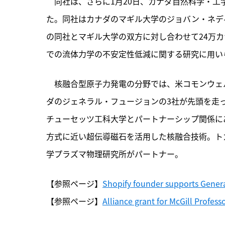
　同社は、さらに1月20日、カナダ自然科学・工学研究
た。同社はカナダのマギル大学のジョバン・ネディ
の同社とマギル大学の双方に対し合わせて24万カナ
での流体力学の不安定性低減に関する研究に用い
　核融合型原子力発電の分野では、米コモンウェ
ダのジェネラル・フュージョンの3社が先頭を走
チューセッツ工科大学とパートナーシップ関係にあ
方式に近い超伝導磁石を活用した核融合技術。ト
学プラズマ物理研究所がパートナー。
【参照ページ】
Shopify founder supports Gener
【参照ページ】
Alliance grant for McGill Profe