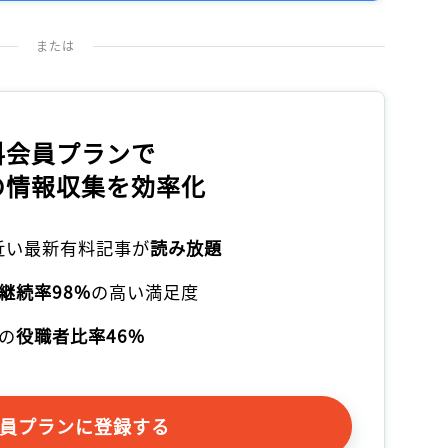
記事をお気に入りに保存するには
ログインが必要です
または
ログイン
会員登録
料会員プランで
の情報収集を効率化
本近い最新有料記事が
読み放題
継続率98%
の高い満足度
の
役職者比率46%
員プランに登録する