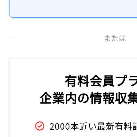
または
有料会員プ
企業内の情報収
2000本近い最新有料