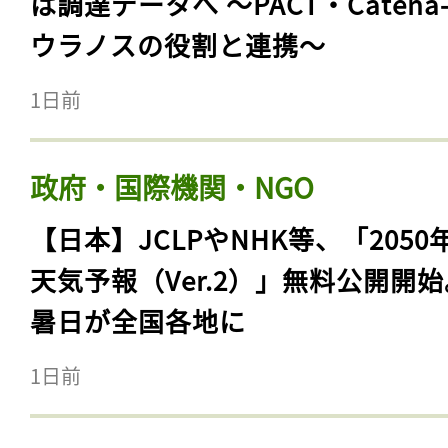
は調達データへ 〜PACT・Catena
ウラノスの役割と連携〜
1日前
政府・国際機関・NGO
【日本】JCLPやNHK等、「2050
天気予報（Ver.2）」無料公開開
暑日が全国各地に
1日前