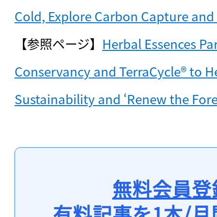
Cold, Explore Carbon Capture and 
【参照ページ】
Herbal Essences Par
Conservancy and TerraCycle® to He
Sustainability and ‘Renew the Fore
無料会員登
有料記事を1本/