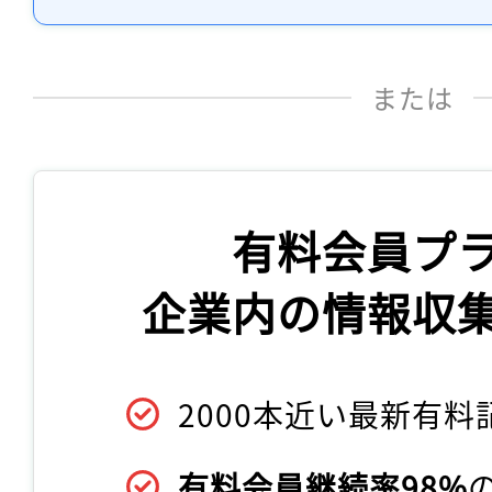
または
有料会員プ
企業内の情報収
2000本近い最新有料
有料会員継続率98%