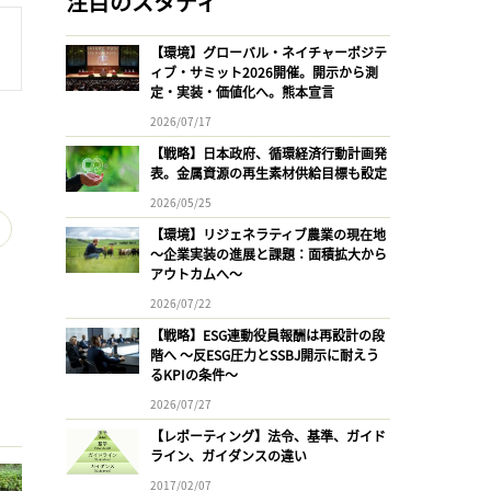
注目のスタディ
【環境】グローバル・ネイチャーポジテ
ィブ・サミット2026開催。開示から測
定・実装・価値化へ。熊本宣言
2026/07/17
【戦略】日本政府、循環経済行動計画発
表。金属資源の再生素材供給目標も設定
2026/05/25
【環境】リジェネラティブ農業の現在地
〜企業実装の進展と課題：面積拡大から
アウトカムへ〜
2026/07/22
【戦略】ESG連動役員報酬は再設計の段
階へ 〜反ESG圧力とSSBJ開示に耐えう
るKPIの条件〜
2026/07/27
【レポーティング】法令、基準、ガイド
ライン、ガイダンスの違い
2017/02/07