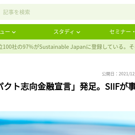
ュー
スタディ
セミナー
100社の97%が
Sustainable Japanに登録している
公開日：2021/12
クト志向金融宣言」発足。SIIFが