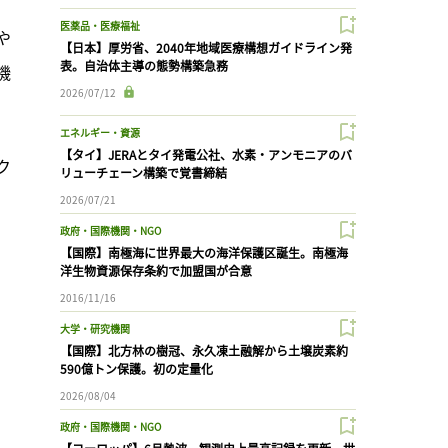
医薬品・医療福祉
や
【日本】厚労省、2040年地域医療構想ガイドライン発
表。自治体主導の態勢構築急務
機
2026/07/12
エネルギー・資源
【タイ】JERAとタイ発電公社、水素・アンモニアのバ
ク
リューチェーン構築で覚書締結
2026/07/21
政府・国際機関・NGO
【国際】南極海に世界最大の海洋保護区誕生。南極海
洋生物資源保存条約で加盟国が合意
2016/11/16
大学・研究機関
【国際】北方林の樹冠、永久凍土融解から土壌炭素約
590億トン保護。初の定量化
2026/08/04
政府・国際機関・NGO