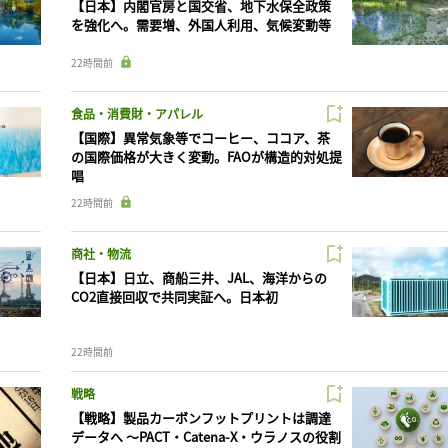
【日本】内閣官房と国交省、地下水保全政策
を強化へ。需要増、外国人利用、気候変動等
22時間前
食品・消費財・アパレル
【国際】異常気象等でコーヒー、ココア、茶
の国際価格が大きく変動。FAOが構造的対処提
唱
22時間前
商社・物流
【日本】日立、商船三井、JAL、海洋からの
CO2直接回収で共同実証へ。日本初
22時間前
戦略
【戦略】製品カーボンフットプリントは調達
データへ 〜PACT・Catena-X・ウラノスの役割