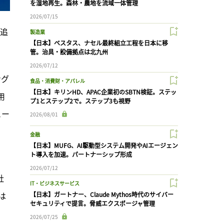
を湿地再生。森林・農地を流域一体管理
2026/07/15
を追
製造業
【日本】ベスタス、ナセル最終組立工程を日本に移
管。治具・設備拠点は北九州
2026/07/12
ング
食品・消費財・アパレル
【日本】キリンHD、APAC企業初のSBTN検証。ステッ
用
プ1とステップ2で。ステップ3も視野
ュー
2026/08/01
金融
【日本】MUFG、AI駆動型システム開発やAIエージェン
ト導入を加速。パートナーシップ形成
2026/07/12
社
IT・ビジネスサービス
は
【日本】ガートナー、Claude Mythos時代のサイバー
セキュリティで提言。脅威エクスポージャ管理
2026/07/25