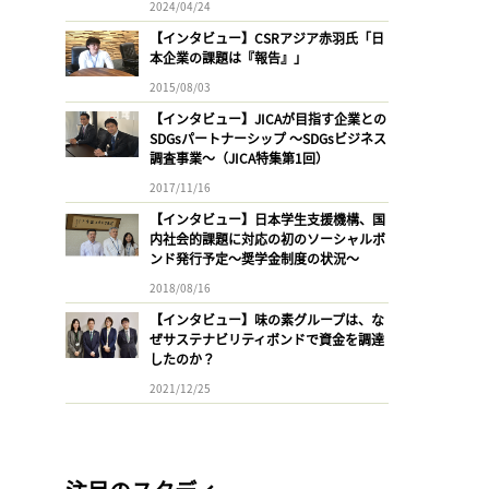
2024/04/24
【インタビュー】CSRアジア赤羽氏「日
本企業の課題は『報告』」
2015/08/03
【インタビュー】JICAが目指す企業との
SDGsパートナーシップ 〜SDGsビジネス
調査事業〜（JICA特集第1回）
2017/11/16
【インタビュー】日本学生支援機構、国
内社会的課題に対応の初のソーシャルボ
ンド発行予定〜奨学金制度の状況〜
2018/08/16
【インタビュー】味の素グループは、な
ぜサステナビリティボンドで資金を調達
したのか？
2021/12/25