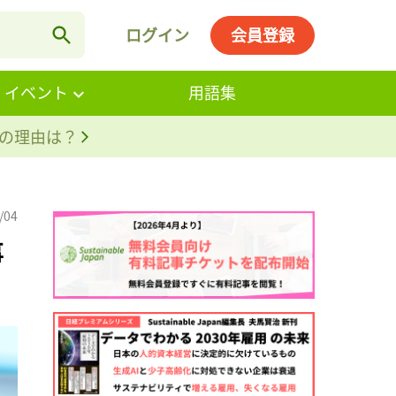
ログイン
会員登録
・イベント
用語集
。その理由は？
/04
事