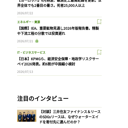
【ヨーロッパ】6月熱波、観測史上最高記録を更新。世
界全体でも2番目の暑さ。死者25,000人以上
2026/07/22
エネルギー・資源
【国際】IEA、重要鉱物見通し2026年版報告書。精製
や下流工程の分散では投資遅れ
2026/07/21
IT・ビジネスサービス
【日本】KPMGら、経済安全保障・地政学リスクサー
ベイ2026発表。約6割が中国縮小検討
2026/07/13
注目のインタビュー
【対談】三井住友ファイナンス＆リース
のSDGsリースは、なぜウォーターエイ
ドを寄付先に選んだのか？