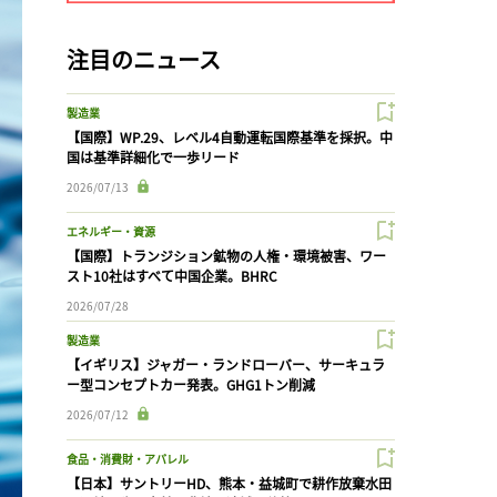
注目のニュース
製造業
【国際】WP.29、レベル4自動運転国際基準を採択。中
国は基準詳細化で一歩リード
2026/07/13
エネルギー・資源
【国際】トランジション鉱物の人権・環境被害、ワー
スト10社はすべて中国企業。BHRC
2026/07/28
製造業
【イギリス】ジャガー・ランドローバー、サーキュラ
ー型コンセプトカー発表。GHG1トン削減
2026/07/12
食品・消費財・アパレル
【日本】サントリーHD、熊本・益城町で耕作放棄水田