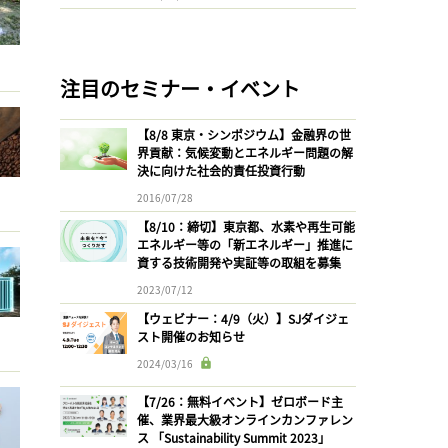
注目のセミナー・イベント
【8/8 東京・シンポジウム】金融界の世
界貢献：気候変動とエネルギー問題の解
決に向けた社会的責任投資行動
2016/07/28
【8/10：締切】東京都、水素や再生可能
エネルギー等の「新エネルギー」推進に
資する技術開発や実証等の取組を募集
2023/07/12
【ウェビナー：4/9（火）】SJダイジェ
スト開催のお知らせ
2024/03/16
【7/26：無料イベント】ゼロボード主
催、業界最大級オンラインカンファレン
ス 「Sustainability Summit 2023」