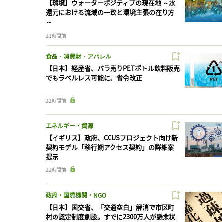
【環境】ウォーターポジティブの現在地 ～水
還元における流域の一致と環境主張の在り方
～
21時間前
食品・消費財・アパレル
【日本】経産省、バラ売りPETボトル飲料販売
でもラベルレス可能に。省令改正
22時間前
エネルギー・資源
【イギリス】政府、CCUSプロジェクト向け新
契約モデル「移行期アクセス契約」の詳細案
提示
22時間前
政府・国際機関・NGO
【日本】国交省、「交通空白」解消で市区町
村の認定制度創設。すでに2300万人が懸念状