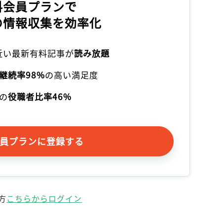
料会員プランで
記事をお気に入りに保存するには
の情報収集を効率化
ログインが必要です
ログイン
会員登録
本近い最新有料記事が
読み放題
継続率98%
の高い満足度
の
役職者比率46%
員プランに登録する
方
こちらからログイン