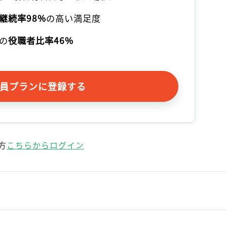
記事をお気に入りに保存するには
継続率98%
の高い満足度
ログインが必要です
の
役職者比率46%
ログイン
会員登録
員プランに登録する
方
こちらからログイン