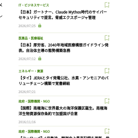
メ
IT・ビジネスサービス
【日本】ガートナー、Claude Mythos時代のサイバー
レ
セキュリティで提言。脅威エクスポージャ管理
2026/07/25
医薬品・医療福祉
【日本】厚労省、2040年地域医療構想ガイドライン発
表。自治体主導の態勢構築急務
2026/07/12
エネルギー・資源
【タイ】JERAとタイ発電公社、水素・アンモニアのバ
リューチェーン構築で覚書締結
2026/07/21
政府・国際機関・NGO
【国際】南極海に世界最大の海洋保護区誕生。南極海
洋生物資源保存条約で加盟国が合意
2016/11/16
政府・国際機関・NGO