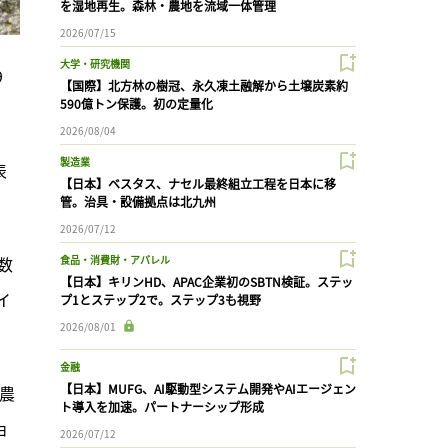
を湿地再生。森林・農地を流域一体管理
2026/07/15
大学・研究機関
9
【国際】北方林の樹冠、永久凍土融解から土壌炭素約
590億トン保護。初の定量化
2026/08/04
製造業
表
【日本】ベスタス、ナセル最終組立工程を日本に移
管。治具・設備拠点は北九州
2026/07/12
数
食品・消費財・アパレル
【日本】キリンHD、APAC企業初のSBTN検証。ステッ
イ
プ1とステップ2で。ステップ3も視野
2026/08/01
金融
【日本】MUFG、AI駆動型システム開発やAIエージェン
・農
ト導入を加速。パートナーシップ形成
ョ
2026/07/12