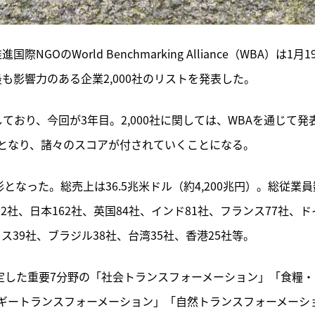
OのWorld Benchmarking Alliance（WBA）は1月1
も影響力のある企業2,000社のリストを発表した。
表しており、今回が3年目。2,000社に関しては、WBAを通じて発
となり、諸々のスコアが付されていくことになる。
形となった。総売上は36.5兆米ドル（約4,200兆円）。総従業員
52社、日本162社、英国84社、インド81社、フランス77社、ド
ス39社、ブラジル38社、台湾35社、香港25社等。
年に策定した重要7分野の「社会トランスフォーメーション」「食糧
ギートランスフォーメーション」「自然トランスフォーメーシ