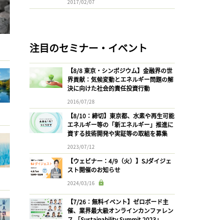
2017/02/07
注目のセミナー・イベント
【8/8 東京・シンポジウム】金融界の世
界貢献：気候変動とエネルギー問題の解
決に向けた社会的責任投資行動
2016/07/28
【8/10：締切】東京都、水素や再生可能
エネルギー等の「新エネルギー」推進に
資する技術開発や実証等の取組を募集
2023/07/12
【ウェビナー：4/9（火）】SJダイジェ
スト開催のお知らせ
2024/03/16
【7/26：無料イベント】ゼロボード主
催、業界最大級オンラインカンファレン
ス 「Sustainability Summit 2023」