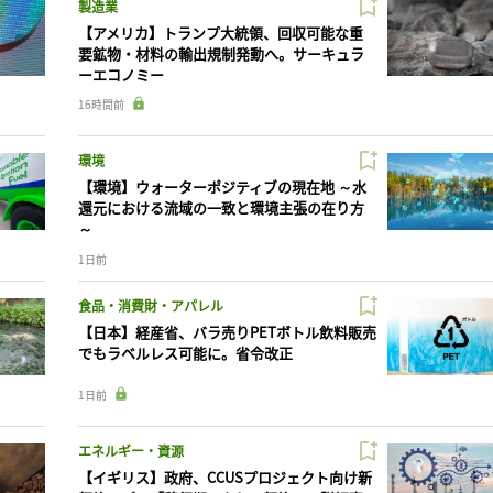
製造業
【アメリカ】トランプ大統領、回収可能な重
要鉱物・材料の輸出規制発動へ。サーキュラ
ーエコノミー
16時間前
環境
【環境】ウォーターポジティブの現在地 ～水
還元における流域の一致と環境主張の在り方
～
1日前
食品・消費財・アパレル
【日本】経産省、バラ売りPETボトル飲料販売
でもラベルレス可能に。省令改正
1日前
エネルギー・資源
【イギリス】政府、CCUSプロジェクト向け新