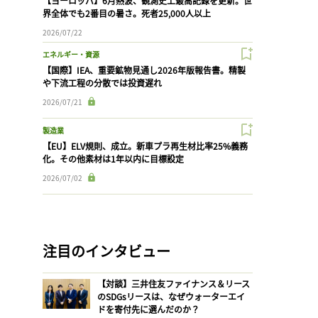
【ヨーロッパ】6月熱波、観測史上最高記録を更新。世
界全体でも2番目の暑さ。死者25,000人以上
2026/07/22
エネルギー・資源
【国際】IEA、重要鉱物見通し2026年版報告書。精製
や下流工程の分散では投資遅れ
2026/07/21
製造業
【EU】ELV規則、成立。新車プラ再生材比率25%義務
化。その他素材は1年以内に目標設定
2026/07/02
注目のインタビュー
【対談】三井住友ファイナンス＆リース
のSDGsリースは、なぜウォーターエイ
ドを寄付先に選んだのか？