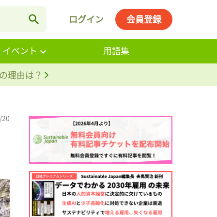
ログイン
会員登録
・イベント
用語集
。その理由は？
/20
」