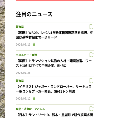
注目のニュース
製造業
【国際】WP.29、レベル4自動運転国際基準を採択。中
国は基準詳細化で一歩リード
2026/07/13
エネルギー・資源
【国際】トランジション鉱物の人権・環境被害、ワー
スト10社はすべて中国企業。BHRC
2026/07/28
製造業
【イギリス】ジャガー・ランドローバー、サーキュラ
ー型コンセプトカー発表。GHG1トン削減
2026/07/12
食品・消費財・アパレル
【日本】サントリーHD、熊本・益城町で耕作放棄水田