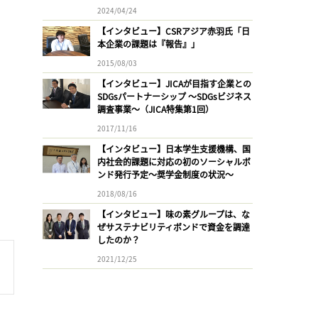
2024/04/24
【インタビュー】CSRアジア赤羽氏「日
本企業の課題は『報告』」
2015/08/03
【インタビュー】JICAが目指す企業との
SDGsパートナーシップ 〜SDGsビジネス
調査事業〜（JICA特集第1回）
2017/11/16
【インタビュー】日本学生支援機構、国
内社会的課題に対応の初のソーシャルボ
ンド発行予定〜奨学金制度の状況〜
2018/08/16
【インタビュー】味の素グループは、な
ぜサステナビリティボンドで資金を調達
したのか？
2021/12/25