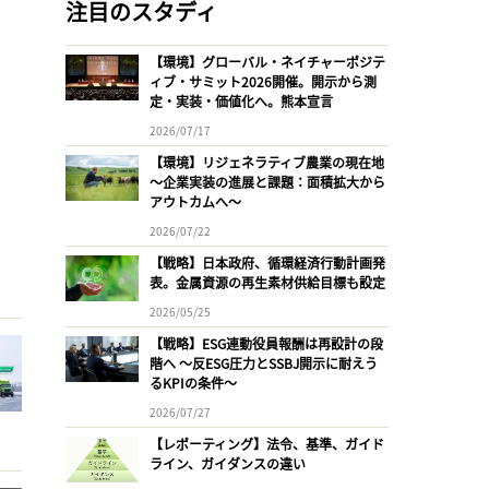
注目のスタディ
【環境】グローバル・ネイチャーポジテ
ィブ・サミット2026開催。開示から測
定・実装・価値化へ。熊本宣言
2026/07/17
【環境】リジェネラティブ農業の現在地
〜企業実装の進展と課題：面積拡大から
アウトカムへ〜
2026/07/22
【戦略】日本政府、循環経済行動計画発
表。金属資源の再生素材供給目標も設定
2026/05/25
【戦略】ESG連動役員報酬は再設計の段
階へ 〜反ESG圧力とSSBJ開示に耐えう
るKPIの条件〜
2026/07/27
【レポーティング】法令、基準、ガイド
ライン、ガイダンスの違い