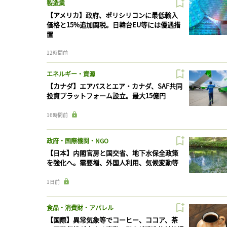
製造業
【アメリカ】政府、ポリシリコンに最低輸入
価格と15%追加関税。日韓台EU等には優遇措
置
12時間前
エネルギー・資源
【カナダ】エアバスとエア・カナダ、SAF共同
投資プラットフォーム設立。最大15億円
16時間前
政府・国際機関・NGO
【日本】内閣官房と国交省、地下水保全政策
を強化へ。需要増、外国人利用、気候変動等
1日前
食品・消費財・アパレル
【国際】異常気象等でコーヒー、ココア、茶