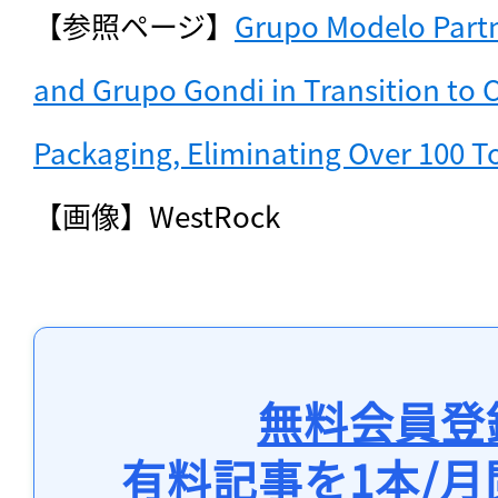
【参照ページ】
Grupo Modelo Partn
and Grupo Gondi in Transition to C
Packaging, Eliminating Over 100 To
【画像】WestRock
無料会員登
有料記事を1本/