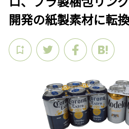
ロ、プラ製梱包リン
開発の紙製素材に転