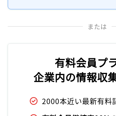
または
有料会員プ
企業内の情報収
2000本近い最新有料