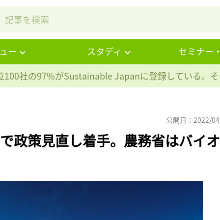
ュー
スタディ
セミナー
100社の97%が
Sustainable Japanに登録している
公開日：2022/04
義で政策見直し着手。農務省はバイオ