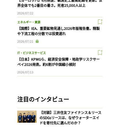
【ヨーロッパ】6月熱波、観測史上最高記録を更新。世
界全体でも2番目の暑さ。死者25,000人以上
2026/07/22
エネルギー・資源
【国際】IEA、重要鉱物見通し2026年版報告書。精製
や下流工程の分散では投資遅れ
2026/07/21
IT・ビジネスサービス
【日本】KPMGら、経済安全保障・地政学リスクサー
ベイ2026発表。約6割が中国縮小検討
2026/07/13
注目のインタビュー
【対談】三井住友ファイナンス＆リース
のSDGsリースは、なぜウォーターエイ
ドを寄付先に選んだのか？