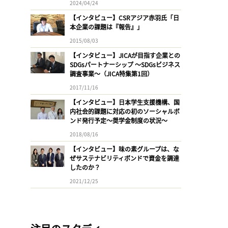
2024/04/24
【インタビュー】CSRアジア赤羽氏「日
本企業の課題は『報告』」
2015/08/03
【インタビュー】JICAが目指す企業との
SDGsパートナーシップ 〜SDGsビジネス
調査事業〜（JICA特集第1回）
2017/11/16
【インタビュー】日本学生支援機構、国
内社会的課題に対応の初のソーシャルボ
ンド発行予定〜奨学金制度の状況〜
2018/08/16
【インタビュー】味の素グループは、な
ぜサステナビリティボンドで資金を調達
したのか？
2021/12/25