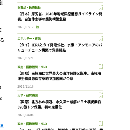
創
医薬品・医療福祉
【日本】厚労省、2040年地域医療構想ガイドライン発
表。自治体主導の態勢構築急務
2026/07/12
策
せる
エネルギー・資源
【タイ】JERAとタイ発電公社、水素・アンモニアのバ
も
リューチェーン構築で覚書締結
2026/07/21
政府・国際機関・NGO
【国際】南極海に世界最大の海洋保護区誕生。南極海
洋生物資源保存条約で加盟国が合意
0
2016/11/16
大学・研究機関
販
【国際】北方林の樹冠、永久凍土融解から土壌炭素約
590億トン保護。初の定量化
2026/08/04
e 
政府・国際機関・NGO