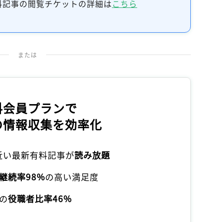
料記事の閲覧チケットの詳細は
こちら
記事をお気に入りに保存するには
ログインが必要です
ログイン
会員登録
または
料会員プランで
の情報収集を効率化
本近い最新有料記事が
読み放題
継続率98%
の高い満足度
の
役職者比率46%