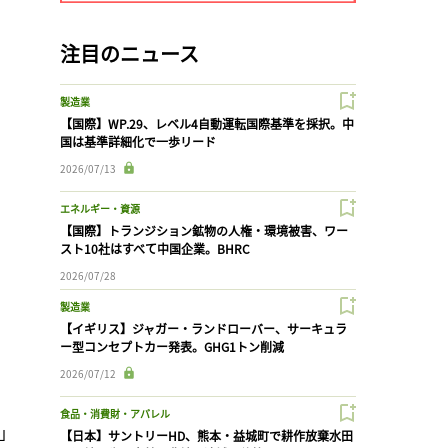
注目のニュース
製造業
【国際】WP.29、レベル4自動運転国際基準を採択。中
国は基準詳細化で一歩リード
2026/07/13
エネルギー・資源
【国際】トランジション鉱物の人権・環境被害、ワー
スト10社はすべて中国企業。BHRC
2026/07/28
製造業
【イギリス】ジャガー・ランドローバー、サーキュラ
ー型コンセプトカー発表。GHG1トン削減
2026/07/12
食品・消費財・アパレル
画」
【日本】サントリーHD、熊本・益城町で耕作放棄水田