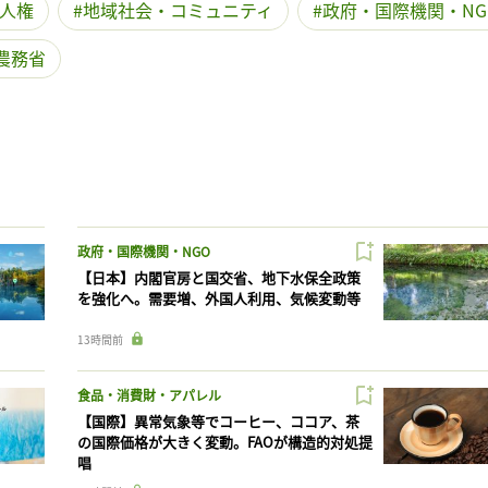
人権
地域社会・コミュニティ
政府・国際機関・NG
農務省
政府・国際機関・NGO
【日本】内閣官房と国交省、地下水保全政策
を強化へ。需要増、外国人利用、気候変動等
13時間前
食品・消費財・アパレル
【国際】異常気象等でコーヒー、ココア、茶
の国際価格が大きく変動。FAOが構造的対処提
唱