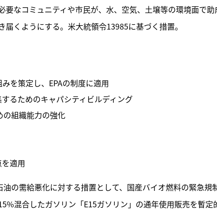
必要なコミュニティや市民が、水、空気、土壌等の環境面で助
届くようにする。米大統領令13985に基づく措置。
組みを策定し、EPAの制度に適用
集するためのキャパシティビルディング
めの組織能力の強化
点を適用
、石油の需給悪化に対する措置として、国産バイオ燃料の緊急規
5%混合したガソリン「E15ガソリン」の通年使用販売を暫定