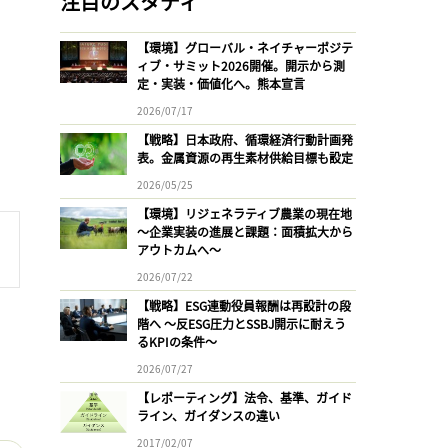
注目のスタディ
【環境】グローバル・ネイチャーポジテ
ィブ・サミット2026開催。開示から測
定・実装・価値化へ。熊本宣言
2026/07/17
【戦略】日本政府、循環経済行動計画発
表。金属資源の再生素材供給目標も設定
2026/05/25
【環境】リジェネラティブ農業の現在地
〜企業実装の進展と課題：面積拡大から
アウトカムへ〜
2026/07/22
【戦略】ESG連動役員報酬は再設計の段
階へ 〜反ESG圧力とSSBJ開示に耐えう
るKPIの条件〜
2026/07/27
【レポーティング】法令、基準、ガイド
ライン、ガイダンスの違い
2017/02/07