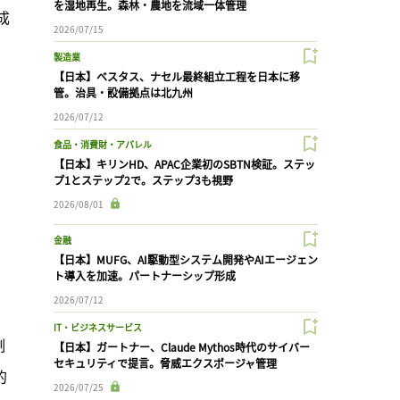
を湿地再生。森林・農地を流域一体管理
成
2026/07/15
製造業
【日本】ベスタス、ナセル最終組立工程を日本に移
管。治具・設備拠点は北九州
2026/07/12
食品・消費財・アパレル
【日本】キリンHD、APAC企業初のSBTN検証。ステッ
プ1とステップ2で。ステップ3も視野
2026/08/01
金融
【日本】MUFG、AI駆動型システム開発やAIエージェン
ト導入を加速。パートナーシップ形成
2026/07/12
IT・ビジネスサービス
制
【日本】ガートナー、Claude Mythos時代のサイバー
セキュリティで提言。脅威エクスポージャ管理
的
2026/07/25