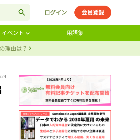
ログイン
会員登録
・イベント
用語集
。その理由は？
/24
出