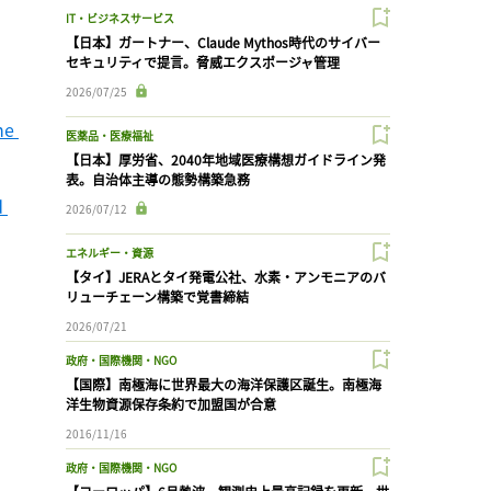
IT・ビジネスサービス
【日本】ガートナー、Claude Mythos時代のサイバー
セキュリティで提言。脅威エクスポージャ管理
2026/07/25
e 
医薬品・医療福祉
【日本】厚労省、2040年地域医療構想ガイドライン発
表。自治体主導の態勢構築急務
 
2026/07/12
エネルギー・資源
【タイ】JERAとタイ発電公社、水素・アンモニアのバ
リューチェーン構築で覚書締結
2026/07/21
政府・国際機関・NGO
【国際】南極海に世界最大の海洋保護区誕生。南極海
洋生物資源保存条約で加盟国が合意
2016/11/16
政府・国際機関・NGO