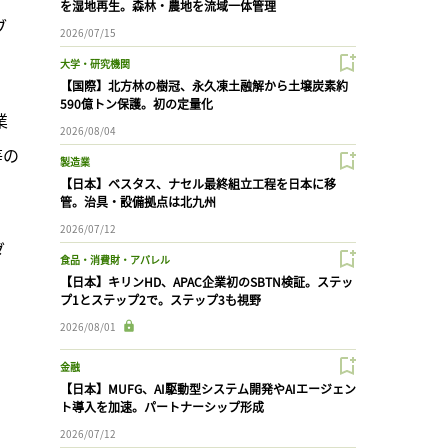
を湿地再生。森林・農地を流域一体管理
ブ
2026/07/15
大学・研究機関
【国際】北方林の樹冠、永久凍土融解から土壌炭素約
590億トン保護。初の定量化
業
2026/08/04
等の
製造業
【日本】ベスタス、ナセル最終組立工程を日本に移
管。治具・設備拠点は北九州
2026/07/12
ダ
食品・消費財・アパレル
【日本】キリンHD、APAC企業初のSBTN検証。ステッ
プ1とステップ2で。ステップ3も視野
2026/08/01
金融
【日本】MUFG、AI駆動型システム開発やAIエージェン
ト導入を加速。パートナーシップ形成
2026/07/12