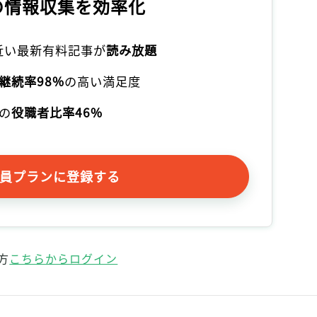
の情報収集を効率化
記事をお気に入りに保存するには
ログインが必要です
本近い最新有料記事が
読み放題
ログイン
会員登録
継続率98%
の高い満足度
の
役職者比率46%
員プランに登録する
方
こちらからログイン