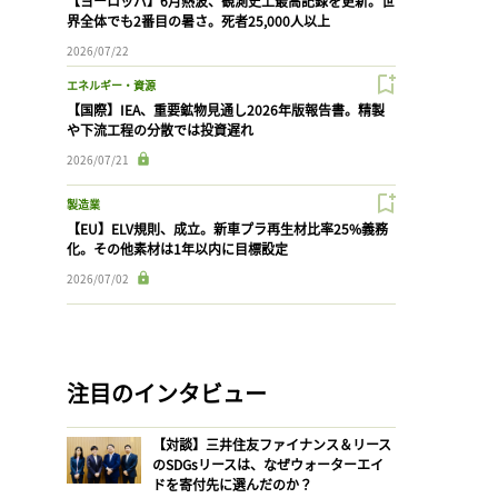
【ヨーロッパ】6月熱波、観測史上最高記録を更新。世
界全体でも2番目の暑さ。死者25,000人以上
2026/07/22
エネルギー・資源
【国際】IEA、重要鉱物見通し2026年版報告書。精製
や下流工程の分散では投資遅れ
2026/07/21
製造業
【EU】ELV規則、成立。新車プラ再生材比率25%義務
化。その他素材は1年以内に目標設定
2026/07/02
注目のインタビュー
【対談】三井住友ファイナンス＆リース
のSDGsリースは、なぜウォーターエイ
ドを寄付先に選んだのか？