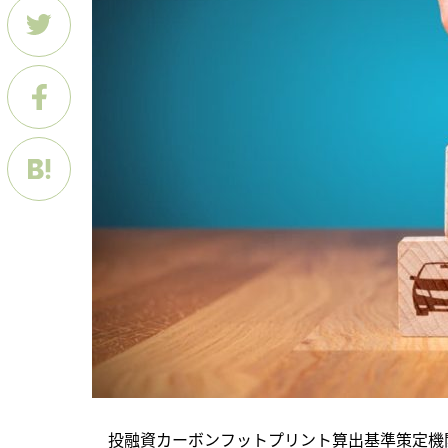
　投融資カーボンフットプリント算出基準策定機関Partnershi