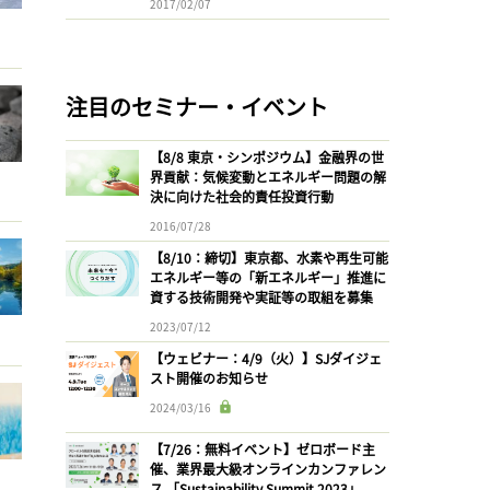
2017/02/07
注目のセミナー・イベント
【8/8 東京・シンポジウム】金融界の世
界貢献：気候変動とエネルギー問題の解
決に向けた社会的責任投資行動
2016/07/28
【8/10：締切】東京都、水素や再生可能
エネルギー等の「新エネルギー」推進に
資する技術開発や実証等の取組を募集
2023/07/12
【ウェビナー：4/9（火）】SJダイジェ
スト開催のお知らせ
2024/03/16
【7/26：無料イベント】ゼロボード主
催、業界最大級オンラインカンファレン
ス 「Sustainability Summit 2023」