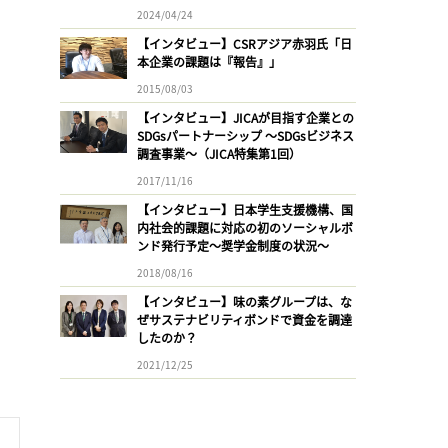
2024/04/24
【インタビュー】CSRアジア赤羽氏「日
本企業の課題は『報告』」
2015/08/03
【インタビュー】JICAが目指す企業との
SDGsパートナーシップ 〜SDGsビジネス
調査事業〜（JICA特集第1回）
2017/11/16
【インタビュー】日本学生支援機構、国
内社会的課題に対応の初のソーシャルボ
ンド発行予定〜奨学金制度の状況〜
2018/08/16
【インタビュー】味の素グループは、な
ぜサステナビリティボンドで資金を調達
したのか？
2021/12/25