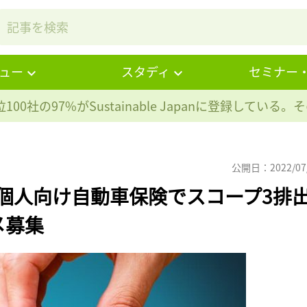
ュー
スタディ
セミナー
100社の97%が
Sustainable Japanに登録している
公開日：2022/07
と個人向け自動車保険でスコープ3排
メ募集