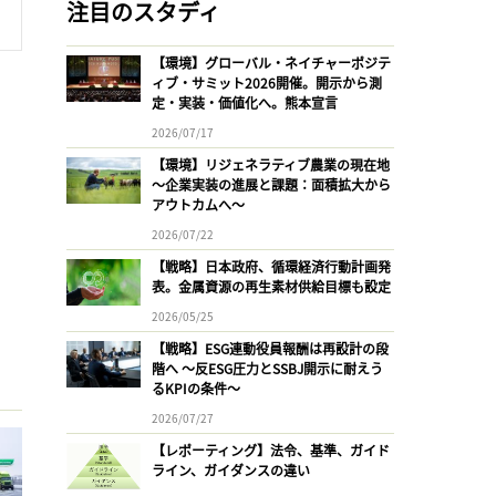
注目のスタディ
【環境】グローバル・ネイチャーポジテ
ィブ・サミット2026開催。開示から測
定・実装・価値化へ。熊本宣言
2026/07/17
【環境】リジェネラティブ農業の現在地
〜企業実装の進展と課題：面積拡大から
アウトカムへ〜
2026/07/22
【戦略】日本政府、循環経済行動計画発
表。金属資源の再生素材供給目標も設定
2026/05/25
【戦略】ESG連動役員報酬は再設計の段
階へ 〜反ESG圧力とSSBJ開示に耐えう
るKPIの条件〜
2026/07/27
【レポーティング】法令、基準、ガイド
ライン、ガイダンスの違い