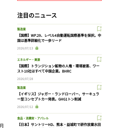
注目のニュース
製造業
【国際】WP.29、レベル4自動運転国際基準を採択。中
国は基準詳細化で一歩リード
2026/07/13
エネルギー・資源
【国際】トランジション鉱物の人権・環境被害、ワー
スト10社はすべて中国企業。BHRC
2026/07/28
製造業
【イギリス】ジャガー・ランドローバー、サーキュラ
ー型コンセプトカー発表。GHG1トン削減
2026/07/12
食品・消費財・アパレル
7月
【日本】サントリーHD、熊本・益城町で耕作放棄水田