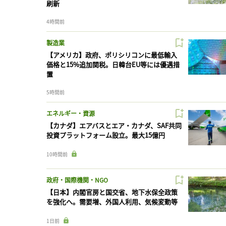
刷新
4時間前
製造業
【アメリカ】政府、ポリシリコンに最低輸入
価格と15%追加関税。日韓台EU等には優遇措
置
5時間前
エネルギー・資源
【カナダ】エアバスとエア・カナダ、SAF共同
投資プラットフォーム設立。最大15億円
10時間前
政府・国際機関・NGO
【日本】内閣官房と国交省、地下水保全政策
を強化へ。需要増、外国人利用、気候変動等
1日前