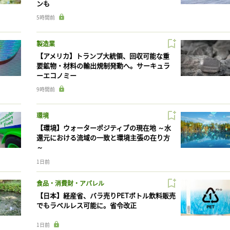
ンも
5時間前
製造業
【アメリカ】トランプ大統領、回収可能な重
要鉱物・材料の輸出規制発動へ。サーキュラ
ーエコノミー
9時間前
環境
【環境】ウォーターポジティブの現在地 ～水
還元における流域の一致と環境主張の在り方
～
1日前
食品・消費財・アパレル
【日本】経産省、バラ売りPETボトル飲料販売
でもラベルレス可能に。省令改正
1日前