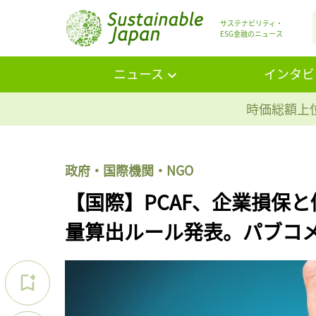
サステナビリティ・
ESG金融のニュース
ニュース
インタビ
時価総額上位
政府・国際機関・NGO
【国際】PCAF、企業損保
量算出ルール発表。パブコ