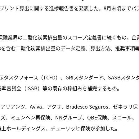
トプリント算出に関する進捗報告書を発表した。8月末頃までパ
れた保険業界の二酸化炭素排出量のスコープ定義書に続くもの。企
3を含む二酸化炭素排出量のデータ定義、算出方法、推奨事項
スクフォース（TCFD）、GRIスタンダード、SASBスタン
ィ基準審議会（ISSB）等の既存の枠組みを補完するもの。
ンツ、Aviva、アクサ、Bradesco Seguros、ゼネラリ保
ロイズ、ミュンヘン再保険、NNグループ、QBE保険、スコール、
京海上ホールディングス、チューリッヒ保険が参加した。