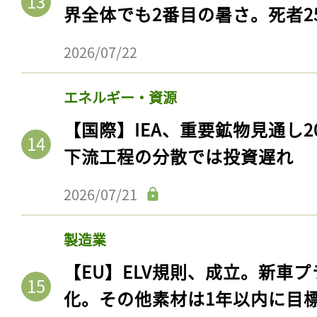
ログイン
界全体でも2番目の暑さ。死者25
2026/07/22
会員登録
エネルギー・資源
【国際】IEA、重要鉱物見通し2
下流工程の分散では投資遅れ
2026/07/21
製造業
【EU】ELV規則、成立。新車プ
化。その他素材は1年以内に目