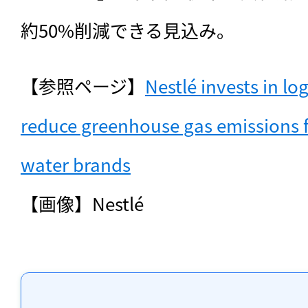
約50%削減できる見込み。
【参照ページ】
Nestlé invests in log
reduce greenhouse gas emissions fo
water brands
【画像】Nestlé