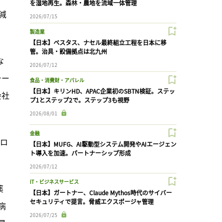
を湿地再生。森林・農地を流域一体管理
削減
2026/07/15
製造業
【日本】ベスタス、ナセル最終組立工程を日本に移
管。治具・設備拠点は北九州
な
2026/07/12
チー
食品・消費財・アパレル
【日本】キリンHD、APAC企業初のSBTN検証。ステッ
会社
プ1とステップ2で。ステップ3も視野
2026/08/01
金融
プロ
【日本】MUFG、AI駆動型システム開発やAIエージェン
ト導入を加速。パートナーシップ形成
2026/07/12
IT・ビジネスサービス
薬
【日本】ガートナー、Claude Mythos時代のサイバー
セキュリティで提言。脅威エクスポージャ管理
病
2026/07/25