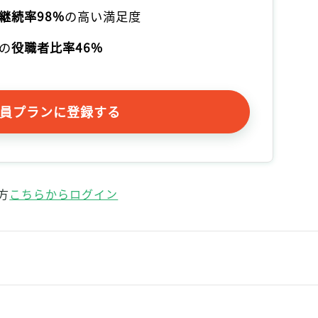
記事をお気に入りに保存するには
継続率98%
の高い満足度
ログインが必要です
の
役職者比率46%
ログイン
会員登録
員プランに登録する
方
こちらからログイン