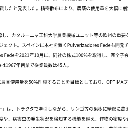
ward）」を受賞したと発表した。精密散布により、農薬の使用量を大幅に
導し、カタルーニャ工科大学農業機械ユニット等の欧州の重要
。スペインに本社を置くPulverizadores Fedeも開発
es Fedeを2021年10月に、同社の株式100%を取得し、完全子
edeは1967年創業で従業員数は45人。
年までに農薬使用量を50%削減することを目標としており、OPTIMA
ヤー」は、トラクタで牽引しながら、リンゴ等の果樹に精密に農
度や、病害虫の発生状況を検知する機能を備え、作物の密度や