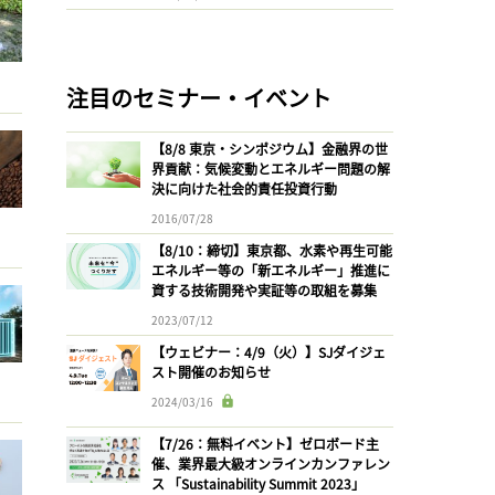
注目のセミナー・イベント
【8/8 東京・シンポジウム】金融界の世
界貢献：気候変動とエネルギー問題の解
決に向けた社会的責任投資行動
2016/07/28
【8/10：締切】東京都、水素や再生可能
エネルギー等の「新エネルギー」推進に
資する技術開発や実証等の取組を募集
2023/07/12
【ウェビナー：4/9（火）】SJダイジェ
スト開催のお知らせ
2024/03/16
【7/26：無料イベント】ゼロボード主
催、業界最大級オンラインカンファレン
ス 「Sustainability Summit 2023」