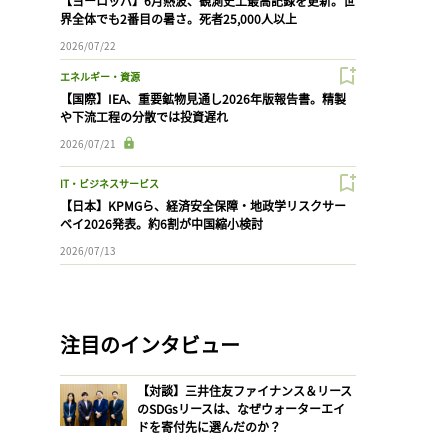
【ヨーロッパ】6月熱波、観測史上最高記録を更新。世
界全体でも2番目の暑さ。死者25,000人以上
2026/07/22
エネルギー・資源
【国際】IEA、重要鉱物見通し2026年版報告書。精製
や下流工程の分散では投資遅れ
2026/07/21
IT・ビジネスサービス
【日本】KPMGら、経済安全保障・地政学リスクサー
ベイ2026発表。約6割が中国縮小検討
2026/07/13
注目のインタビュー
【対談】三井住友ファイナンス＆リース
のSDGsリースは、なぜウォーターエイ
ドを寄付先に選んだのか？