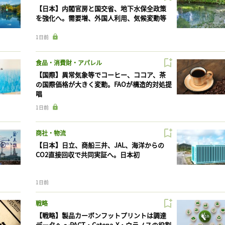
【日本】内閣官房と国交省、地下水保全政策
を強化へ。需要増、外国人利用、気候変動等
1日前
食品・消費財・アパレル
【国際】異常気象等でコーヒー、ココア、茶
の国際価格が大きく変動。FAOが構造的対処提
唱
1日前
商社・物流
【日本】日立、商船三井、JAL、海洋からの
CO2直接回収で共同実証へ。日本初
1日前
戦略
【戦略】製品カーボンフットプリントは調達
データへ 〜PACT・Catena-X・ウラノスの役割