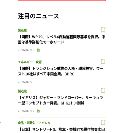
注目のニュース
製造業
【国際】WP.29、レベル4自動運転国際基準を採択。中
国は基準詳細化で一歩リード
2026/07/13
エネルギー・資源
【国際】トランジション鉱物の人権・環境被害、ワー
スト10社はすべて中国企業。BHRC
2026/07/28
製造業
【イギリス】ジャガー・ランドローバー、サーキュラ
ー型コンセプトカー発表。GHG1トン削減
2026/07/12
と
食品・消費財・アパレル
【日本】サントリーHD、熊本・益城町で耕作放棄水田
の