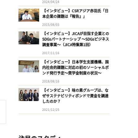
2024/04/24
【インタビュー】CSRアジア赤羽氏「日
本企業の課題は『報告』」
2015/08/03
【インタビュー】JICAが目指す企業との
SDGsパートナーシップ 〜SDGsビジネス
調査事業〜（JICA特集第1回）
2017/11/16
【インタビュー】日本学生支援機構、国
内社会的課題に対応の初のソーシャルボ
ンド発行予定〜奨学金制度の状況〜
2018/08/16
【インタビュー】味の素グループは、な
ぜサステナビリティボンドで資金を調達
したのか？
2021/12/25