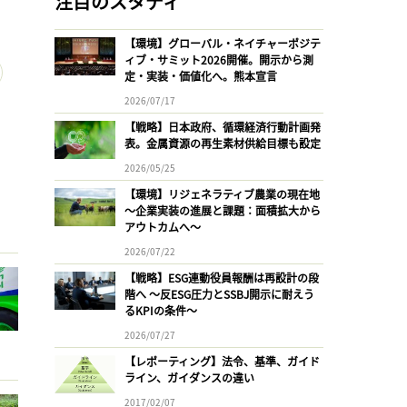
注目のスタディ
【環境】グローバル・ネイチャーポジテ
ィブ・サミット2026開催。開示から測
定・実装・価値化へ。熊本宣言
2026/07/17
【戦略】日本政府、循環経済行動計画発
表。金属資源の再生素材供給目標も設定
2026/05/25
【環境】リジェネラティブ農業の現在地
〜企業実装の進展と課題：面積拡大から
アウトカムへ〜
2026/07/22
【戦略】ESG連動役員報酬は再設計の段
階へ 〜反ESG圧力とSSBJ開示に耐えう
るKPIの条件〜
2026/07/27
【レポーティング】法令、基準、ガイド
ライン、ガイダンスの違い
2017/02/07