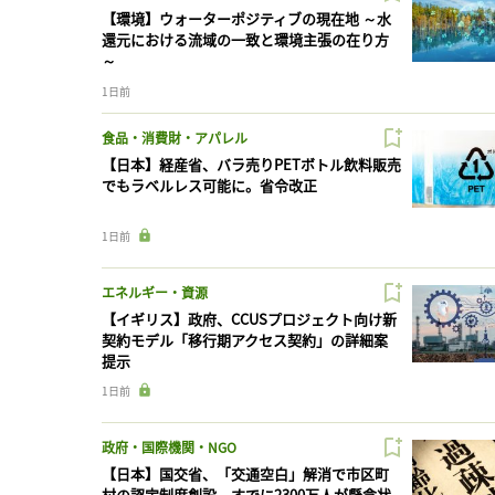
【環境】ウォーターポジティブの現在地 ～水
還元における流域の一致と環境主張の在り方
～
1日前
食品・消費財・アパレル
【日本】経産省、バラ売りPETボトル飲料販売
でもラベルレス可能に。省令改正
1日前
エネルギー・資源
【イギリス】政府、CCUSプロジェクト向け新
契約モデル「移行期アクセス契約」の詳細案
提示
1日前
政府・国際機関・NGO
【日本】国交省、「交通空白」解消で市区町
村の認定制度創設。すでに2300万人が懸念状