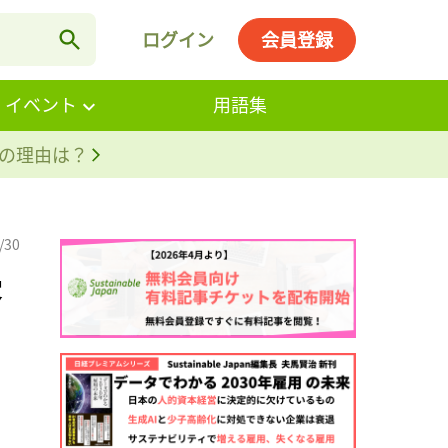
ログイン
会員登録
・イベント
用語集
。その理由は？
/30
受