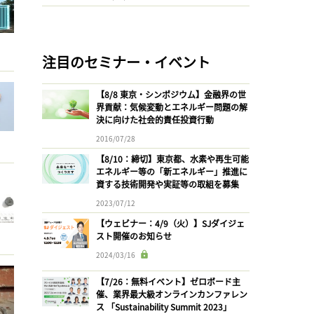
注目のセミナー・イベント
【8/8 東京・シンポジウム】金融界の世
界貢献：気候変動とエネルギー問題の解
決に向けた社会的責任投資行動
2016/07/28
【8/10：締切】東京都、水素や再生可能
エネルギー等の「新エネルギー」推進に
資する技術開発や実証等の取組を募集
2023/07/12
【ウェビナー：4/9（火）】SJダイジェ
スト開催のお知らせ
2024/03/16
【7/26：無料イベント】ゼロボード主
催、業界最大級オンラインカンファレン
ス 「Sustainability Summit 2023」