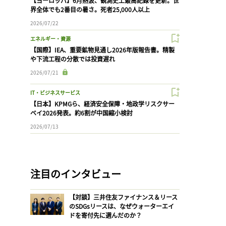
【ヨーロッパ】6月熱波、観測史上最高記録を更新。世
界全体でも2番目の暑さ。死者25,000人以上
2026/07/22
エネルギー・資源
【国際】IEA、重要鉱物見通し2026年版報告書。精製
や下流工程の分散では投資遅れ
2026/07/21
IT・ビジネスサービス
【日本】KPMGら、経済安全保障・地政学リスクサー
ベイ2026発表。約6割が中国縮小検討
2026/07/13
注目のインタビュー
【対談】三井住友ファイナンス＆リース
のSDGsリースは、なぜウォーターエイ
ドを寄付先に選んだのか？