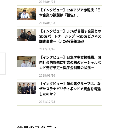
2024/04/24
【インタビュー】CSRアジア赤羽氏「日
本企業の課題は『報告』」
2015/08/03
【インタビュー】JICAが目指す企業との
SDGsパートナーシップ 〜SDGsビジネス
調査事業〜（JICA特集第1回）
2017/11/16
【インタビュー】日本学生支援機構、国
内社会的課題に対応の初のソーシャルボ
ンド発行予定〜奨学金制度の状況〜
2018/08/16
【インタビュー】味の素グループは、な
ぜサステナビリティボンドで資金を調達
したのか？
2021/12/25