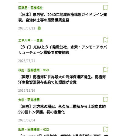
医薬品・医療福祉
【日本】厚労省、2040年地域医療構想ガイドライン発
表。自治体主導の態勢構築急務
2026/07/12
エネルギー・資源
【タイ】JERAとタイ発電公社、水素・アンモニアのバ
リューチェーン構築で覚書締結
2026/07/21
政府・国際機関・NGO
【国際】南極海に世界最大の海洋保護区誕生。南極海
洋生物資源保存条約で加盟国が合意
2016/11/16
大学・研究機関
【国際】北方林の樹冠、永久凍土融解から土壌炭素約
590億トン保護。初の定量化
2026/08/04
政府・国際機関・NGO