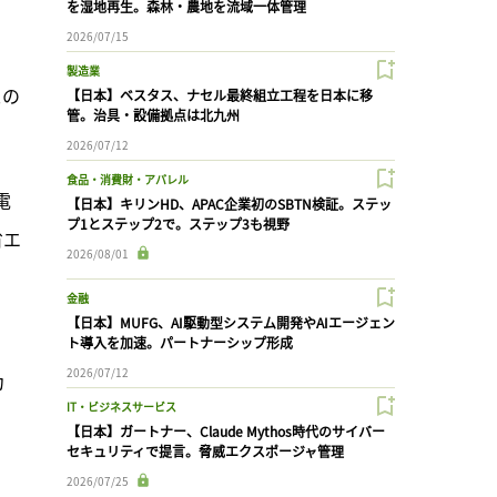
を湿地再生。森林・農地を流域一体管理
2026/07/15
製造業
スの
【日本】ベスタス、ナセル最終組立工程を日本に移
管。治具・設備拠点は北九州
2026/07/12
食品・消費財・アパレル
電
【日本】キリンHD、APAC企業初のSBTN検証。ステッ
プ1とステップ2で。ステップ3も視野
省エ
2026/08/01
金融
【日本】MUFG、AI駆動型システム開発やAIエージェン
ト導入を加速。パートナーシップ形成
2026/07/12
カ
IT・ビジネスサービス
【日本】ガートナー、Claude Mythos時代のサイバー
セキュリティで提言。脅威エクスポージャ管理
2026/07/25