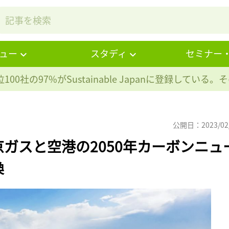
ュー
スタディ
セミナー
100社の97%が
Sustainable Japanに登録している
公開日：2023/02
ガスと空港の2050年カーボンニュ
換