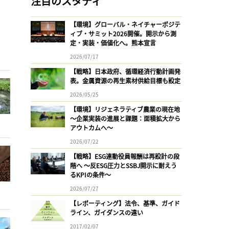
注目のスタディ
【環境】グローバル・ネイチャーポジテ
ィブ・サミット2026開催。開示から測
定・実装・価値化へ。熊本宣言
2026/07/17
【戦略】日本政府、循環経済行動計画発
表。金属資源の再生素材供給目標も設定
2026/05/25
【環境】リジェネラティブ農業の現在地
〜企業実装の進展と課題：面積拡大から
アウトカムへ〜
2026/07/22
【戦略】ESG連動役員報酬は再設計の段
階へ 〜反ESG圧力とSSBJ開示に耐えう
るKPIの条件〜
2026/07/27
【レポーティング】法令、基準、ガイド
ライン、ガイダンスの違い
2017/02/07