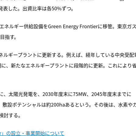
ると発表した。出資比率は各50%ずつ。
ギー供給設備をGreen Energy Frontierに移管。東京ガ
を目指す。
ネルギープラントに更新する。例えば、経年している中央受配
度上期に、新たなエネルギープラントに段階的に更新。これにより
太陽光発電を、2030年度末に75MW、2045年度末までに
る。敷設ポテンシャルは約200haあるという。その後は、水素や
検討する。
ontier」の設立・事業開始について