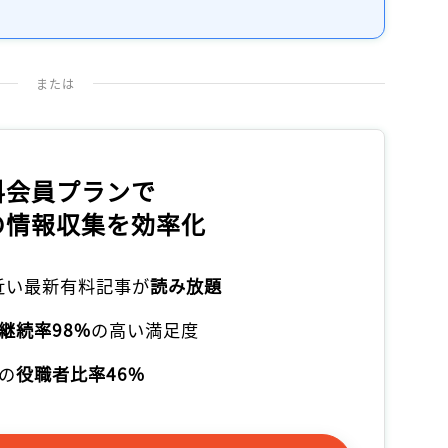
または
料会員プランで
の情報収集を効率化
本近い最新有料記事が
読み放題
継続率98%
の高い満足度
の
役職者比率46%