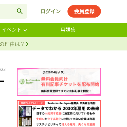
ログイン
会員登録
・イベント
用語集
。その理由は？
/23
ー