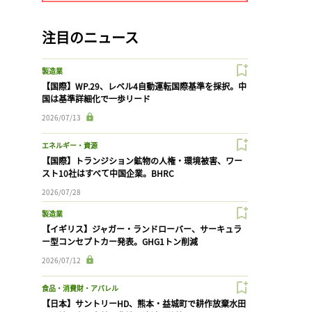
注目のニュース
製造業
【国際】WP.29、レベル4自動運転国際基準を採択。中
国は基準詳細化で一歩リード
2026/07/13
エネルギー・資源
【国際】トランジション鉱物の人権・環境被害、ワー
スト10社はすべて中国企業。BHRC
2026/07/28
製造業
【イギリス】ジャガー・ランドローバー、サーキュラ
ー型コンセプトカー発表。GHG1トン削減
2026/07/12
食品・消費財・アパレル
【日本】サントリーHD、熊本・益城町で耕作放棄水田