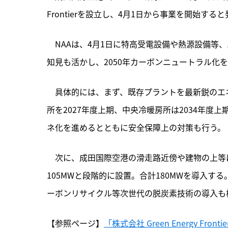
Frontierを設立し、4月1日から事業を開始す
　NAAは、4月1日に特高受電設備や熱源設備等、エネル
知見も活かし、2050年カーボンニュートラル化
　具体的には、まず、既存プラントを最新鋭のエ
所を2027年度上期、中央冷暖房所は2034年
ネ化を進めるとともに安全保障上の対策も行う。
　次に、成田国際空港の滑走路近傍や建物の上等に、
105MWと段階的に設置。合計180MWを導入す
ーボンリサイクル等次世代の脱炭素技術の導入も
【参照ページ】
「株式会社 Green Energy Fr