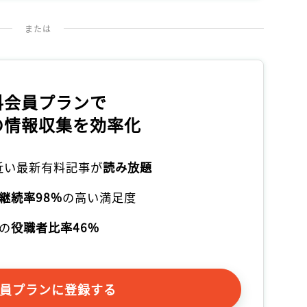
記事をお気に入りに保存するには
ログインが必要です
または
ログイン
会員登録
料会員プランで
の情報収集を効率化
本近い最新有料記事が
読み放題
継続率98%
の高い満足度
の
役職者比率46%
員プランに登録する