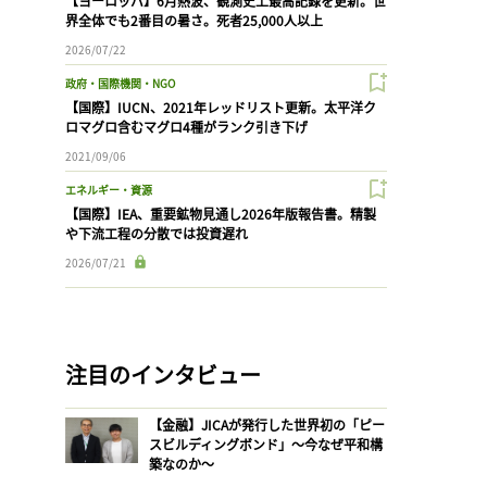
【ヨーロッパ】6月熱波、観測史上最高記録を更新。世
界全体でも2番目の暑さ。死者25,000人以上
2026/07/22
政府・国際機関・NGO
【国際】IUCN、2021年レッドリスト更新。太平洋ク
ロマグロ含むマグロ4種がランク引き下げ
2021/09/06
エネルギー・資源
【国際】IEA、重要鉱物見通し2026年版報告書。精製
や下流工程の分散では投資遅れ
2026/07/21
注目のインタビュー
【金融】JICAが発行した世界初の「ピー
スビルディングボンド」〜今なぜ平和構
築なのか〜