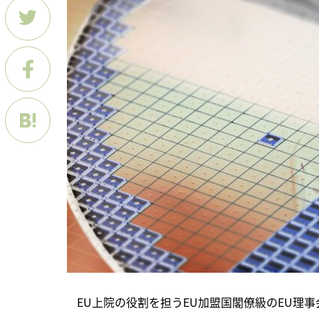
　EU上院の役割を担うEU加盟国閣僚級のEU理事会