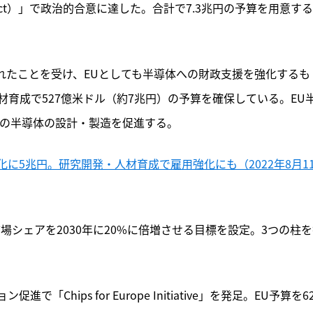
 Act）」で政治的合意に達した。合計で7.3兆円の予算を用意す
されたことを受け、EUとしても半導体への財政支援を強化するも
育成で527億米ドル（約7兆円）の予算を確保している。EU
での半導体の設計・製造を促進する。
に5兆円。研究開発・人材育成で雇用強化にも（2022年8月1
場シェアを2030年に20%に倍増させる目標を設定。3つの柱
hips for Europe Initiative」を発足。EU予算を6