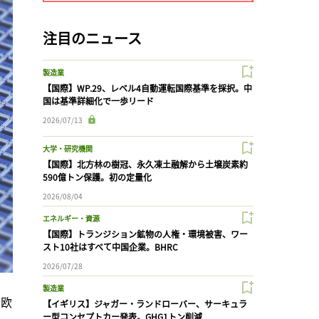
注目のニュース
製造業
【国際】WP.29、レベル4自動運転国際基準を採択。中
国は基準詳細化で一歩リード
2026/07/13
大学・研究機関
【国際】北方林の樹冠、永久凍土融解から土壌炭素約
590億トン保護。初の定量化
2026/08/04
エネルギー・資源
【国際】トランジション鉱物の人権・環境被害、ワー
スト10社はすべて中国企業。BHRC
2026/07/28
製造業
に欧
【イギリス】ジャガー・ランドローバー、サーキュラ
ー型コンセプトカー発表。GHG1トン削減