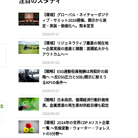
注目のスタディ
【環境】グローバル・ネイチャーポジテ
ィブ・サミット2026開催。開示から測
定・実装・価値化へ。熊本宣言
2026/07/17
【環境】リジェネラティブ農業の現在地
〜企業実装の進展と課題：面積拡大から
アウトカムへ〜
2026/07/22
【戦略】ESG連動役員報酬は再設計の段
階へ 〜反ESG圧力とSSBJ開示に耐えう
るKPIの条件〜
2026/07/27
【戦略】日本政府、循環経済行動計画発
体
表。金属資源の再生素材供給目標も設定
2026/05/25
【環境】2024年の世界CDP Aリスト企業
一覧 〜気候変動・ウォーター・フォレス
トの3分野〜