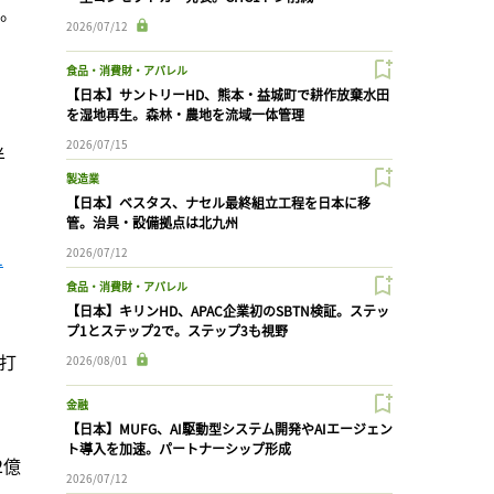
る。
2026/07/12
食品・消費財・アパレル
【日本】サントリーHD、熊本・益城町で耕作放棄水田
を湿地再生。森林・農地を流域一体管理
2026/07/15
半
製造業
【日本】ベスタス、ナセル最終組立工程を日本に移
管。治具・設備拠点は北九州
2026/07/12
1
食品・消費財・アパレル
【日本】キリンHD、APAC企業初のSBTN検証。ステッ
プ1とステップ2で。ステップ3も視野
を打
2026/08/01
金融
【日本】MUFG、AI駆動型システム開発やAIエージェン
ト導入を加速。パートナーシップ形成
2億
2026/07/12