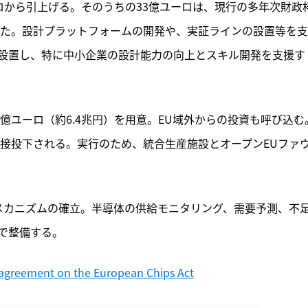
ーロから引上げる。そのうちの33億ユーロは、現行の多年次財政
した。設計プラットフォームの開発や、実証ラインの設置等を
設置し、特に中小企業の設計能力の向上とスキル開発を支援す
億ユーロ（約6.4兆円）を用意。EU域外からの投資も呼び込む
直接投下される。実行のため、統合生産施設とオープンEUファ
メカニズムの確立。半導体の供給モニタリング、需要予測、不
で整備する。
agreement on the European Chips Act