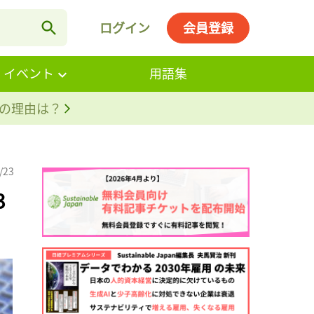
ログイン
会員登録
・イベント
用語集
。その理由は？
/23
3