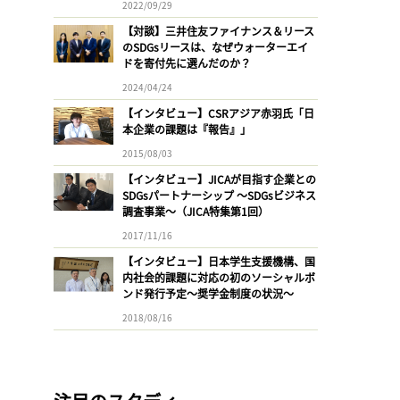
2022/09/29
【対談】三井住友ファイナンス＆リース
のSDGsリースは、なぜウォーターエイ
ドを寄付先に選んだのか？
2024/04/24
【インタビュー】CSRアジア赤羽氏「日
本企業の課題は『報告』」
2015/08/03
【インタビュー】JICAが目指す企業との
SDGsパートナーシップ 〜SDGsビジネス
調査事業〜（JICA特集第1回）
2017/11/16
【インタビュー】日本学生支援機構、国
内社会的課題に対応の初のソーシャルボ
ンド発行予定〜奨学金制度の状況〜
2018/08/16