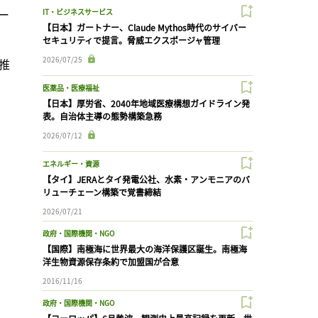
ー
IT・ビジネスサービス
【日本】ガートナー、Claude Mythos時代のサイバー
セキュリティで提言。脅威エクスポージャ管理
2026/07/25
）推
医薬品・医療福祉
【日本】厚労省、2040年地域医療構想ガイドライン発
表。自治体主導の態勢構築急務
2026/07/12
エネルギー・資源
【タイ】JERAとタイ発電公社、水素・アンモニアのバ
リューチェーン構築で覚書締結
2026/07/21
政府・国際機関・NGO
【国際】南極海に世界最大の海洋保護区誕生。南極海
洋生物資源保存条約で加盟国が合意
2016/11/16
政府・国際機関・NGO