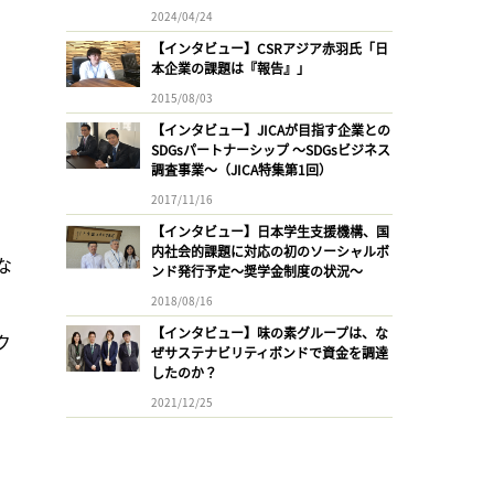
2024/04/24
【インタビュー】CSRアジア赤羽氏「日
本企業の課題は『報告』」
2015/08/03
【インタビュー】JICAが目指す企業との
SDGsパートナーシップ 〜SDGsビジネス
調査事業〜（JICA特集第1回）
2017/11/16
【インタビュー】日本学生支援機構、国
内社会的課題に対応の初のソーシャルボ
な
ンド発行予定〜奨学金制度の状況〜
2018/08/16
【インタビュー】味の素グループは、な
ク
ぜサステナビリティボンドで資金を調達
したのか？


2021/12/25