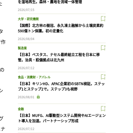
を湿地再生。森林・農地を流域一体管理
た
2026/07/15
大学・研究機関
【国際】北方林の樹冠、永久凍土融解から土壌炭素約
タ
590億トン保護。初の定量化
2026/08/04
で作
製造業
【日本】ベスタス、ナセル最終組立工程を日本に移
管。治具・設備拠点は北九州
2026/07/12
の
食品・消費財・アパレル
【日本】キリンHD、APAC企業初のSBTN検証。ステッ
プ1とステップ2で。ステップ3も視野
シ
2026/08/01
金融
【日本】MUFG、AI駆動型システム開発やAIエージェン
グ
ト導入を加速。パートナーシップ形成
エナ
2026/07/12