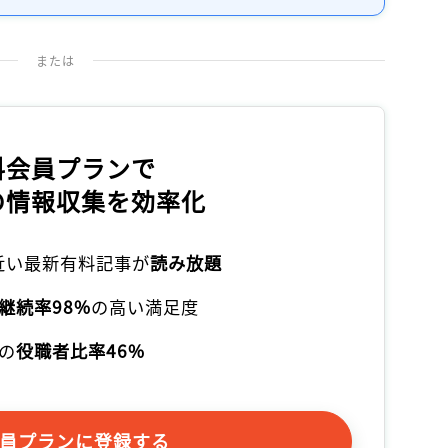
または
料会員プランで
の情報収集を効率化
本近い最新有料記事が
読み放題
継続率98%
の高い満足度
の
役職者比率46%
員プランに登録する