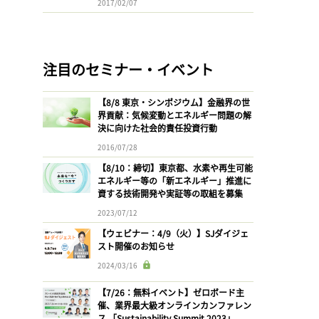
2017/02/07
注目のセミナー・イベント
【8/8 東京・シンポジウム】金融界の世
界貢献：気候変動とエネルギー問題の解
決に向けた社会的責任投資行動
2016/07/28
【8/10：締切】東京都、水素や再生可能
エネルギー等の「新エネルギー」推進に
資する技術開発や実証等の取組を募集
2023/07/12
【ウェビナー：4/9（火）】SJダイジェ
スト開催のお知らせ
2024/03/16
【7/26：無料イベント】ゼロボード主
催、業界最大級オンラインカンファレン
ス 「Sustainability Summit 2023」