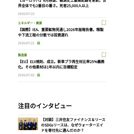
【ヨーロッパ】6月熱波、観測史上最高記録を更新。世
界全体でも2番目の暑さ。死者25,000人以上
2026/07/22
エネルギー・資源
【国際】IEA、重要鉱物見通し2026年版報告書。精製
や下流工程の分散では投資遅れ
2026/07/21
製造業
【EU】ELV規則、成立。新車プラ再生材比率25%義務
化。その他素材は1年以内に目標設定
2026/07/02
注目のインタビュー
【対談】三井住友ファイナンス＆リース
のSDGsリースは、なぜウォーターエイ
ドを寄付先に選んだのか？