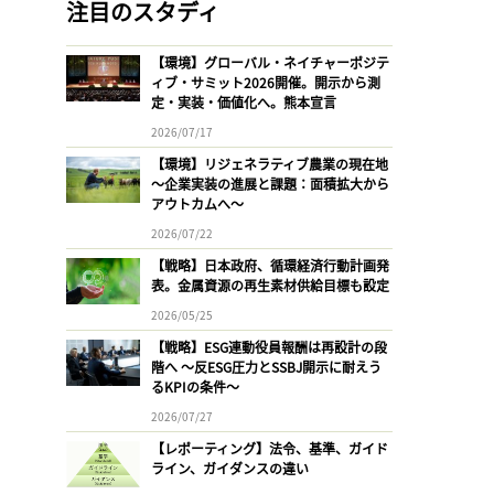
注目のスタディ
【環境】グローバル・ネイチャーポジテ
ィブ・サミット2026開催。開示から測
定・実装・価値化へ。熊本宣言
2026/07/17
【環境】リジェネラティブ農業の現在地
〜企業実装の進展と課題：面積拡大から
アウトカムへ〜
2026/07/22
【戦略】日本政府、循環経済行動計画発
表。金属資源の再生素材供給目標も設定
2026/05/25
【戦略】ESG連動役員報酬は再設計の段
階へ 〜反ESG圧力とSSBJ開示に耐えう
るKPIの条件〜
2026/07/27
【レポーティング】法令、基準、ガイド
ライン、ガイダンスの違い