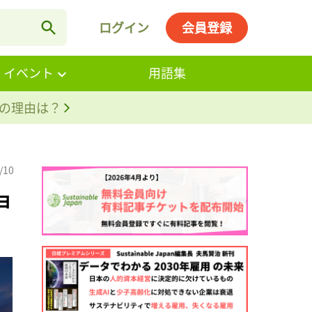
ログイン
会員登録
・イベント
用語集
。その理由は？
/10
ョ