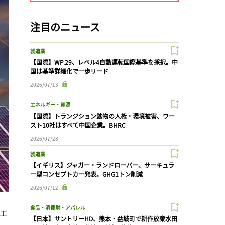
注目のニュース
製造業
【国際】WP.29、レベル4自動運転国際基準を採択。中
国は基準詳細化で一歩リード
2026/07/13
エネルギー・資源
【国際】トランジション鉱物の人権・環境被害、ワー
スト10社はすべて中国企業。BHRC
2026/07/28
製造業
【イギリス】ジャガー・ランドローバー、サーキュラ
ー型コンセプトカー発表。GHG1トン削減
2026/07/12
食品・消費財・アパレル
エ
【日本】サントリーHD、熊本・益城町で耕作放棄水田